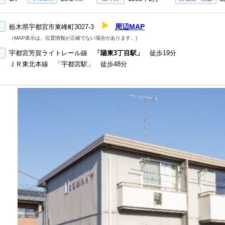
周辺MAP
栃木県宇都宮市東峰町3027-3
（MAP表示は、位置情報が正確でない場合があります。)
宇都宮芳賀ライトレール線
「陽東3丁目駅」
徒歩19分
ＪＲ東北本線 「宇都宮駅」 徒歩48分