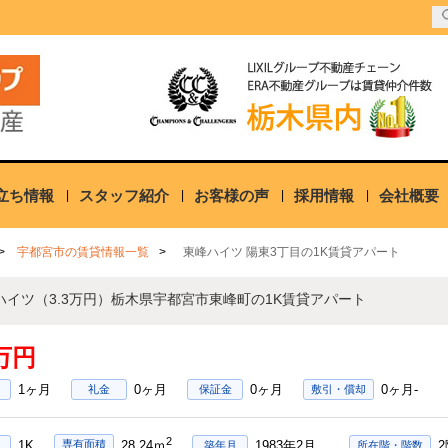
立ち情報
スタッフ紹介
お客様の声
採用情報
会社概要
宇都宮市の賃貸情報一覧
東峰ハイツ 陽東3丁目の1K賃貸アパート
ハイツ（3.3万円）栃木県宇都宮市東峰町の1K賃貸アパート
3万円
1ヶ月
0ヶ月
0ヶ月
0ヶ月-
礼金
保証金
敷引・償却
2
1K
1983年2月
専有面積
28.24ｍ
築年月
所在階・階数