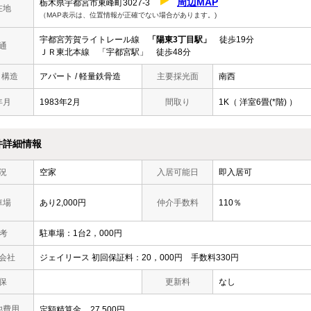
周辺MAP
栃木県宇都宮市東峰町3027-3
在地
（MAP表示は、位置情報が正確でない場合があります。)
宇都宮芳賀ライトレール線
「陽東3丁目駅」
徒歩19分
通
ＪＲ東北本線 「宇都宮駅」 徒歩48分
/ 構造
アパート / 軽量鉄骨造
主要採光面
南西
年月
1983年2月
間取り
1K（ 洋室6畳(*階) ）
件詳細情報
況
空家
入居可能日
即入居可
車場
あり2,000円
仲介手数料
110％
 考
駐車場：1台2，000円
会社
ジェイリース 初回保証料：20，000円 手数料330円
保
更新料
なし
他費用
定額精算金
27,500円