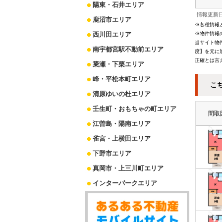
陽東・石井エリア
情報更新日
鹿沼市エリア
※各種情報
西川田エリア
※物件情報
当サイト物
南宇都宮駅不動前エリア
度】を元に
正確とは言
簗瀬・下栗エリア
峰・平松本町エリア
こ
清原ゆいの杜エリア
壬生町・おもちゃの町エリア
間取
江曽島・陽南エリア
雀宮・上横田エリア
下野市エリア
真岡市・上三川町エリア
インターパークエリア