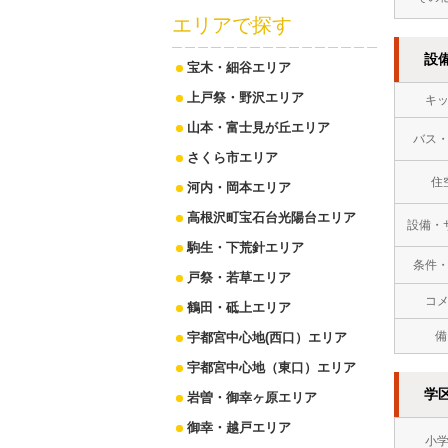
エリアで探す
設
宝木・細谷エリア
上戸祭・野沢エリア
キ
山本・富士見が丘エリア
バス
さくら市エリア
住
河内・岡本エリア
高根沢町宝石台光陽台エリア
設備・
駒生・下荒針エリア
条件
戸祭・若草エリア
コ
鶴田・砥上エリア
備
宇都宮中心地(西口）エリア
宇都宮中心地（東口）エリア
学
岩曽・御幸ヶ原エリア
御幸・越戸エリア
小