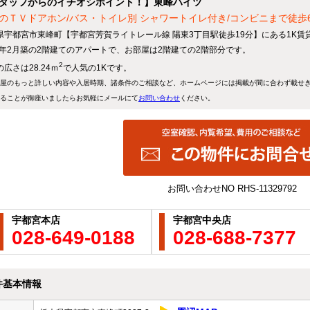
タッフからのイチオシポイント！】東峰ハイツ
のＴＶドアホン/バス・トイレ別 シャワートイレ付き/コンビニまで徒歩6
県宇都宮市東峰町【宇都宮芳賀ライトレール線 陽東3丁目駅徒歩19分】にある1K賃
83年2月築の2階建てのアパートで、お部屋は2階建ての2階部分です。
2
広さは28.24ｍ
で人気の1Kです。
屋のもっと詳しい内容や入居時期、諸条件のご相談など、ホームページには掲載が間に合わず載せ
ることが御座いましたらお気軽にメールにて
お問い合わせ
ください。
お問い合わせNO
RHS-11329792
宇都宮本店
宇都宮中央店
028-649-0188
028-688-7377
件基本情報