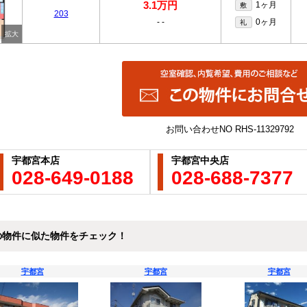
3.1万円
1ヶ月
敷
203
-
-
0ヶ月
礼
お問い合わせNO
RHS-11329792
宇都宮本店
宇都宮中央店
028-649-0188
028-688-7377
の物件に似た物件をチェック！
宇都宮
宇都宮
宇都宮