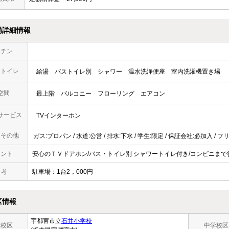
備詳細情報
ッチン
・トイレ
給湯
バストイレ別
シャワー
温水洗浄便座
室内洗濯機置き場
空間
最上階
バルコニー
フローリング
エアコン
サービス
TVインターホン
・その他
ガス:プロパン / 水道:公営 / 排水:下水 / 学生:限定 / 保証会社:必加入 /
メント
安心のＴＶドアホン/バス・トイレ別 シャワートイレ付き/コンビニまで徒
 考
駐車場：1台2，000円
区情報
宇都宮市立
石井小学校
学校区
中学校区