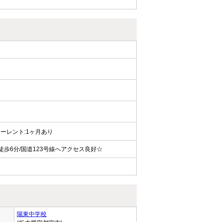
 フリーレント:1ヶ月あり
歩6分/国道123号線へアクセス良好☆
陽東中学校