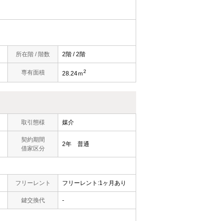
所在階 / 階数
2階 / 2階
2
専有面積
28.24ｍ
取引態様
媒介
契約期間
2年 普通
借家区分
フリーレント
フリーレント:1ヶ月あり
鍵交換代
-