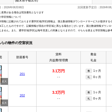
(栃木県宇都宮市)
：2026年08月08日
次回更新予定日：2026年08
と差異がある場合は現況優先となります
の学区情報について
件情報に記載されております通学区域(学区)情報は、国土数値情報ダウンロードサービスが提供する小学
加工したものですので、記載情報が現在の学区域と異なる場合がございます。国土数値情報ダウンロ
えません。また、通学区域(学区)は毎年見直しの対象となりますので、そちらを踏まえ学区情報は参
ちらの物件の空室状況
賃料
敷金
図
部屋番号
共益費/管理費
礼金
3.1万円
1ヶ月
敷
201
-
-
0ヶ月
礼
3.3万円
1ヶ月
敷
202
-
-
0ヶ月
礼