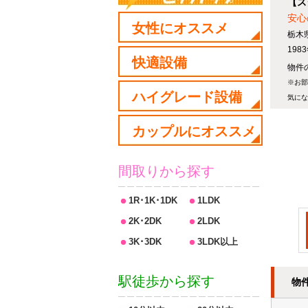
【ス
安心
女性にオススメ
栃木
19
快適設備
物件の
※お部
ハイグレード設備
気にな
カップルにオススメ
間取りから探す
1R･1K･1DK
1LDK
2K･2DK
2LDK
3K･3DK
3LDK以上
駅徒歩から探す
物