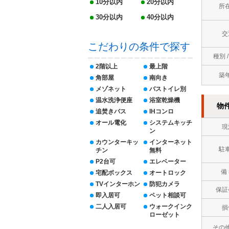
10分以内
20分以内
所
30分以内
40分以内
交
こだわりの条件で探す
種別 
2階以上
最上階
築
角部屋
南向き
メゾネット
バストイレ別
温水洗浄便座
浴室乾燥機
物
追焚きバス
IHコンロ
オール電化
システムキッチ
現
ン
カウンターキッ
インターネット
駐
チン
無料
P2台可
エレベーター
備
宅配ボックス
オートロック
TVインターホン
防犯カメラ
保証
即入居可
ペット相談可
二人入居可
ウォークインク
損
ローゼット
その