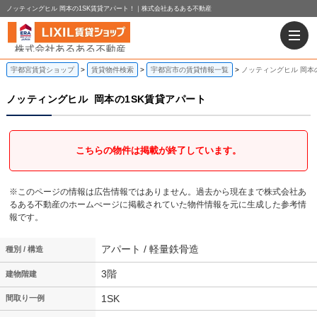
ノッティングヒル 岡本の1SK賃貸アパート！｜株式会社あるある不動産
宇都宮賃貸ショップ
賃貸物件検索
宇都宮市の賃貸情報一覧
ノッティングヒル 岡本
ノッティングヒル
岡本の1SK賃貸アパート
こちらの物件は掲載が終了しています。
※このページの情報は広告情報ではありません。過去から現在まで株式会社あ
るある不動産のホームぺージに掲載されていた物件情報を元に生成した参考情
報です。
アパート / 軽量鉄骨造
種別 / 構造
3階
建物階建
1SK
間取り一例