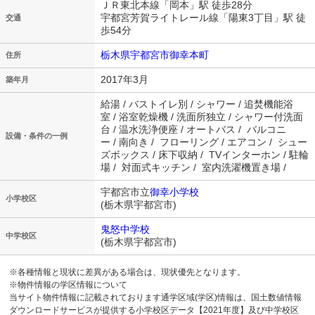
ＪＲ東北本線「岡本」駅 徒歩28分
宇都宮芳賀ライトレール線「陽東3丁目」駅 徒
交通
歩54分
栃木県宇都宮市御幸本町
住所
2017年3月
築年月
給湯 / バストイレ別 / シャワー / 追焚機能浴
室 / 浴室乾燥機 / 洗面所独立 / シャワー付洗面
台 / 温水洗浄便座 / オートバス / バルコニ
設備・条件の一例
ー / 南向き / フローリング / エアコン / シュー
ズボックス / 床下収納 / TVインターホン / 駐輪
場 / 対面式キッチン / 室内洗濯機置き場 /
宇都宮市立
御幸小学校
小学校区
(栃木県宇都宮市)
鬼怒中学校
中学校区
(栃木県宇都宮市)
※各種情報と現状に差異がある場合は、現状優先となります。
※物件情報の学区情報について
当サイト物件情報に記載されております通学区域(学区)情報は、国土数値情報
ダウンロードサービスが提供する小学校区データ【2021年度】及び中学校区