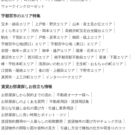
ウォークインクローゼット
宇都宮市のエリア特集
宝木・細谷エリア
上戸祭・野沢エリア
山本・富士見が丘エリア
さくら市エリア
河内・岡本エリア
高根沢町宝石台光陽台エリア
駒生・下荒針エリア
戸祭・若草エリア
鶴田・砥上エリア
宇都宮中心地(西口）エリア
宇都宮中心地（東口）エリア
岩曽・御幸ヶ原エリア
御幸・越戸エリア
陽東・石井エリア
鹿沼市エリア
西川田エリア
南宇都宮駅不動前エリア
簗瀬・下栗エリア
峰・平松本町エリア
清原ゆいの杜エリア
壬生町・おもちゃの町エリア
江曽島・陽南エリア
雀の宮・上横田エリア
下野市エリア
真岡市・上三川町エリア
インターパークエリア
賃貸お部屋探しお役立ち情報
お部屋探しから契約までの流れ
不動産オーナー様へ
お部屋探しのよくある質問
不動産用語・賃貸用語集
安心な引越し会社の選び方・引越し業界用語
お部屋探しに良い時期とポイント・コツ
賃貸契約費用や一人暮らしの初期費用
賃貸物件の選び方やチェック方法
賃貸物件の間取り図や資料の見方
引越し方法で梱包の仕方や荷造りのコツ