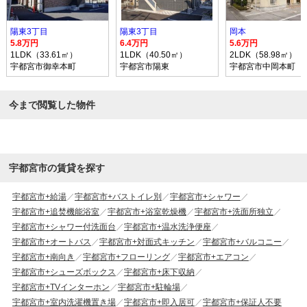
陽東3丁目
陽東3丁目
岡本
5.8万円
6.4万円
5.6万円
1LDK（33.61㎡）
1LDK（40.50㎡）
2LDK（58.98㎡）
宇都宮市御幸本町
宇都宮市陽東
宇都宮市中岡本町
今まで閲覧した物件
宇都宮市の賃貸を探す
宇都宮市+給湯
宇都宮市+バストイレ別
宇都宮市+シャワー
宇都宮市+追焚機能浴室
宇都宮市+浴室乾燥機
宇都宮市+洗面所独立
宇都宮市+シャワー付洗面台
宇都宮市+温水洗浄便座
宇都宮市+オートバス
宇都宮市+対面式キッチン
宇都宮市+バルコニー
宇都宮市+南向き
宇都宮市+フローリング
宇都宮市+エアコン
宇都宮市+シューズボックス
宇都宮市+床下収納
宇都宮市+TVインターホン
宇都宮市+駐輪場
宇都宮市+室内洗濯機置き場
宇都宮市+即入居可
宇都宮市+保証人不要