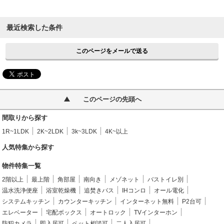
最近検索した条件
このページをメールで送る
このページの先頭へ
間取りから探す
1R~1LDK
2K~2LDK
3k~3LDK
4K~以上
人気特集から探す
物件特集一覧
2階以上
最上階
角部屋
南向き
メゾネット
バストイレ別
温水洗浄便座
浴室乾燥機
追焚きバス
IHコンロ
オール電化
システムキッチン
カウンターキッチン
インターネット無料
P2台可
エレベーター
宅配ボックス
オートロック
TVインターホン
防犯カメラ
即入居可
ペット相談可
二人入居可