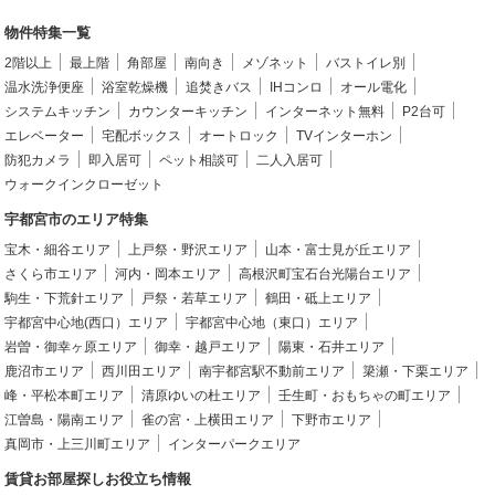
物件特集一覧
2階以上
最上階
角部屋
南向き
メゾネット
バストイレ別
温水洗浄便座
浴室乾燥機
追焚きバス
IHコンロ
オール電化
システムキッチン
カウンターキッチン
インターネット無料
P2台可
エレベーター
宅配ボックス
オートロック
TVインターホン
防犯カメラ
即入居可
ペット相談可
二人入居可
ウォークインクローゼット
宇都宮市のエリア特集
宝木・細谷エリア
上戸祭・野沢エリア
山本・富士見が丘エリア
さくら市エリア
河内・岡本エリア
高根沢町宝石台光陽台エリア
駒生・下荒針エリア
戸祭・若草エリア
鶴田・砥上エリア
宇都宮中心地(西口）エリア
宇都宮中心地（東口）エリア
岩曽・御幸ヶ原エリア
御幸・越戸エリア
陽東・石井エリア
鹿沼市エリア
西川田エリア
南宇都宮駅不動前エリア
簗瀬・下栗エリア
峰・平松本町エリア
清原ゆいの杜エリア
壬生町・おもちゃの町エリア
江曽島・陽南エリア
雀の宮・上横田エリア
下野市エリア
真岡市・上三川町エリア
インターパークエリア
賃貸お部屋探しお役立ち情報