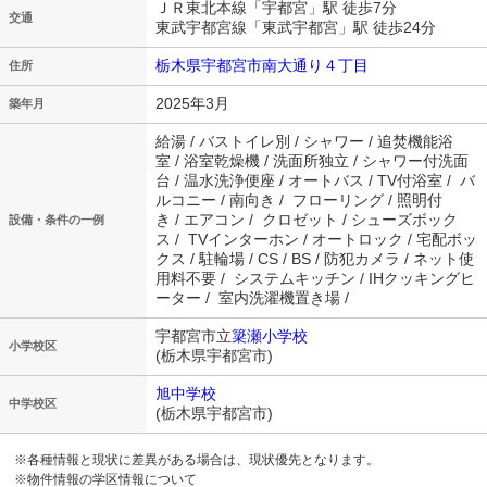
ＪＲ東北本線「宇都宮」駅 徒歩7分
交通
東武宇都宮線「東武宇都宮」駅 徒歩24分
栃木県宇都宮市南大通り４丁目
住所
2025年3月
築年月
給湯 / バストイレ別 / シャワー / 追焚機能浴
室 / 浴室乾燥機 / 洗面所独立 / シャワー付洗面
台 / 温水洗浄便座 / オートバス / TV付浴室 / バ
ルコニー / 南向き / フローリング / 照明付
き / エアコン / クロゼット / シューズボック
設備・条件の一例
ス / TVインターホン / オートロック / 宅配ボッ
クス / 駐輪場 / CS / BS / 防犯カメラ / ネット使
用料不要 / システムキッチン / IHクッキングヒ
ーター / 室内洗濯機置き場 /
宇都宮市立
簗瀬小学校
小学校区
(栃木県宇都宮市)
旭中学校
中学校区
(栃木県宇都宮市)
※各種情報と現状に差異がある場合は、現状優先となります。
※物件情報の学区情報について