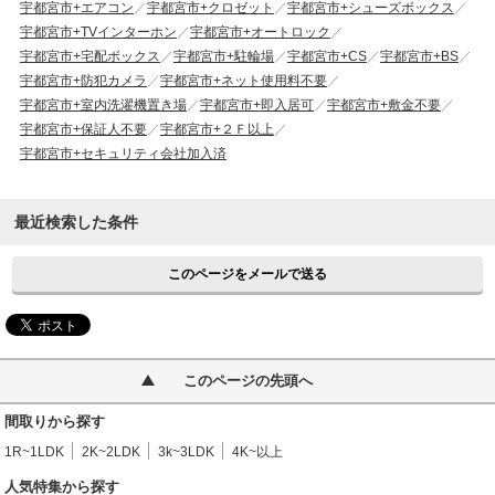
宇都宮市+エアコン
宇都宮市+クロゼット
宇都宮市+シューズボックス
宇都宮市+TVインターホン
宇都宮市+オートロック
宇都宮市+宅配ボックス
宇都宮市+駐輪場
宇都宮市+CS
宇都宮市+BS
宇都宮市+防犯カメラ
宇都宮市+ネット使用料不要
宇都宮市+室内洗濯機置き場
宇都宮市+即入居可
宇都宮市+敷金不要
宇都宮市+保証人不要
宇都宮市+２Ｆ以上
宇都宮市+セキュリティ会社加入済
最近検索した条件
このページをメールで送る
このページの先頭へ
間取りから探す
1R~1LDK
2K~2LDK
3k~3LDK
4K~以上
人気特集から探す