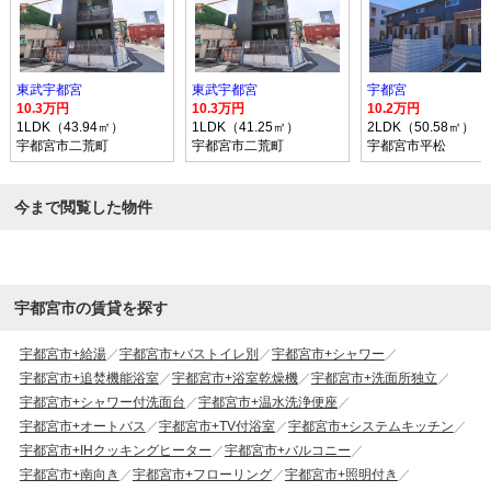
東武宇都宮
東武宇都宮
宇都宮
10.3万円
10.3万円
10.2万円
1LDK（43.94㎡）
1LDK（41.25㎡）
2LDK（50.58㎡）
宇都宮市二荒町
宇都宮市二荒町
宇都宮市平松
今まで閲覧した物件
宇都宮市の賃貸を探す
宇都宮市+給湯
宇都宮市+バストイレ別
宇都宮市+シャワー
宇都宮市+追焚機能浴室
宇都宮市+浴室乾燥機
宇都宮市+洗面所独立
宇都宮市+シャワー付洗面台
宇都宮市+温水洗浄便座
宇都宮市+オートバス
宇都宮市+TV付浴室
宇都宮市+システムキッチン
宇都宮市+IHクッキングヒーター
宇都宮市+バルコニー
宇都宮市+南向き
宇都宮市+フローリング
宇都宮市+照明付き