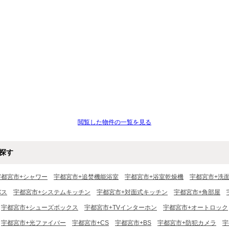
閲覧した物件の一覧を見る
探す
宇都宮市+シャワー
宇都宮市+追焚機能浴室
宇都宮市+浴室乾燥機
宇都宮市+洗
バス
宇都宮市+システムキッチン
宇都宮市+対面式キッチン
宇都宮市+角部屋
宇都宮市+シューズボックス
宇都宮市+TVインターホン
宇都宮市+オートロック
宇都宮市+光ファイバー
宇都宮市+CS
宇都宮市+BS
宇都宮市+防犯カメラ
宇