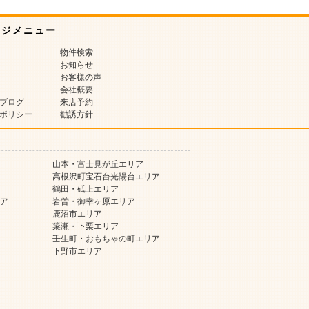
ージメニュー
物件検索
お知らせ
お客様の声
会社概要
ブログ
来店予約
ポリシー
勧誘方針
山本・富士見が丘エリア
高根沢町宝石台光陽台エリア
鶴田・砥上エリア
ア
岩曽・御幸ヶ原エリア
鹿沼市エリア
簗瀬・下栗エリア
壬生町・おもちゃの町エリア
下野市エリア