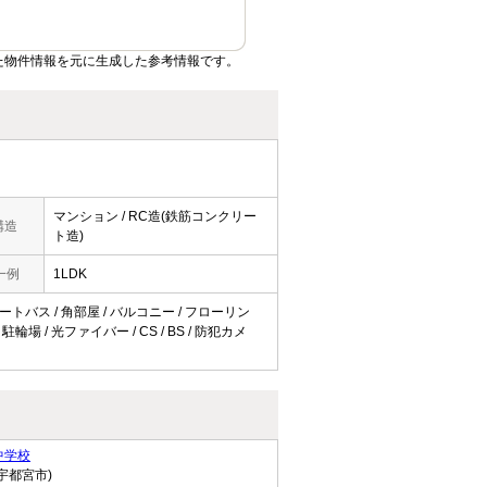
た物件情報を元に生成した参考情報です。
マンション / RC造(鉄筋コンクリー
構造
ト造)
一例
1LDK
オートバス / 角部屋 / バルコニー / フローリン
場 / 光ファイバー / CS / BS / 防犯カメ
中学校
宇都宮市)