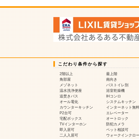
こだわり条件から探す
2階以上
最上階
角部屋
南向き
メゾネット
バストイレ別
温水洗浄便座
浴室乾燥機
追焚きバス
IHコンロ
オール電化
システムキッチン
カウンターキッチン
インターネット無
P2台可
エレベーター
宅配ボックス
オートロック
TVインターホン
防犯カメラ
即入居可
ペット相談可
二人入居可
ウォークインクロ