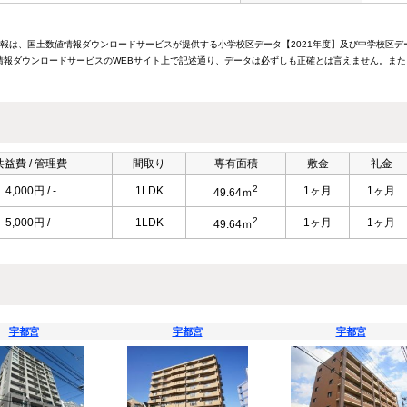
情報は、国土数値情報ダウンロードサービスが提供する小学校区データ【2021年度】及び中学校区デ
報ダウンロードサービスのWEBサイト上で記述通り、データは必ずしも正確とは言えません。また
共益費 / 管理費
間取り
専有面積
敷金
礼金
2
4,000円 / -
1LDK
1ヶ月
1ヶ月
49.64ｍ
2
5,000円 / -
1LDK
1ヶ月
1ヶ月
49.64ｍ
宇都宮
宇都宮
宇都宮