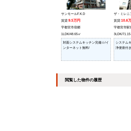
サンモールF.K.D
ザ・ミレニ
9.5万円
10.6
賃貸:
賃貸:
宇都宮市宿郷
宇都宮市駅
1LDK/48.65㎡
3LDK/71.1
対面システムキッチン完備☆/イ
システムキ
ンターネット無料/
浄便座付き
閲覧した物件の履歴