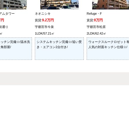
アムタワー
ネオニシキ
Refuge・F
万円
9.2万円
9万円
賃貸:
賃貸:
前通り
宇都宮市今泉
宇都宮市松原
5㎡
1LDK/57.21㎡
2LDK/62.42㎡
ッチン完備☆/温水洗
システムキッチン完備☆/追い焚
ウォークスルークロゼット有
角部屋/
き・エアコン2台付き/
人気の対面キッチン仕様☆/