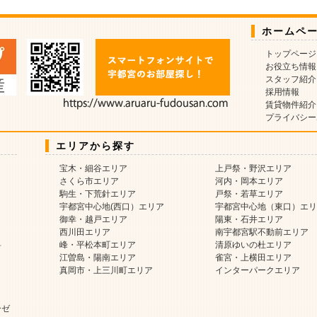
ホームペ
トップページ
お役立ち情報
スタッフ紹介
採用情報
賃貸物件紹介
プライバシー
エリアから探す
宝木・細谷エリア
上戸祭・野沢エリア
さくら市エリア
河内・岡本エリア
駒生・下荒針エリア
戸祭・若草エリア
宇都宮中心地(西口）エリア
宇都宮中心地（東口）エリ
御幸・越戸エリア
陽東・石井エリア
西川田エリア
南宇都宮駅不動前エリア
料
峰・平松本町エリア
清原ゆいの杜エリア
江曽島・陽南エリア
雀宮・上横田エリア
真岡市・上三川町エリア
インターパークエリア
ーゼ