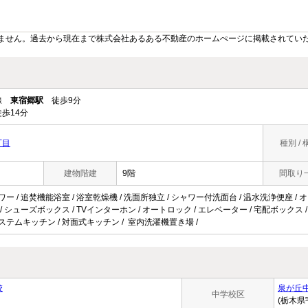
ません。過去から現在まで株式会社あるある不動産のホームぺージに掲載されてい
ル線
東宿郷駅
徒歩9分
歩14分
丁目
種別 / 
建物階建
9階
間取り
ワー / 追焚機能浴室 / 浴室乾燥機 / 洗面所独立 / シャワー付洗面台 / 温水洗浄便座 / 
 / シューズボックス / TVインターホン / オートロック / エレベーター / 宅配ボックス / 駐輪
システムキッチン / 対面式キッチン / 室内洗濯機置き場 /
校
泉が丘
中学校区
(栃木県