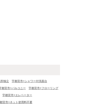
面所独立
宇都宮市+シャワー付洗面台
宇都宮市+バルコニー
宇都宮市+フローリング
宇都宮市+エレベーター
都宮市+ネット使用料不要