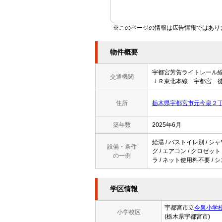
※このページの情報は広告情報ではあり
物件概要
宇都宮芳賀ライトレー
交通機関
ＪＲ東北本線 宇都宮 徒
住所
栃木県宇都宮市元今泉２
築年数
2025年6月
給湯 / バストイレ別 / シャ
設備・条件
グ / エアコン / クロゼット
の一例
ラ / ネット使用料不要 / 
学区情報
宇都宮市立
今泉小学
小学校区
(栃木県宇都宮市)