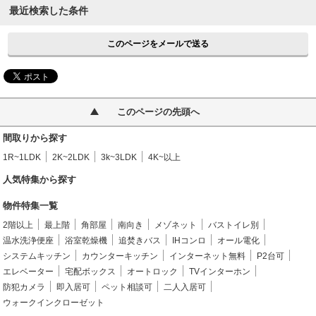
最近検索した条件
このページをメールで送る
このページの先頭へ
間取りから探す
1R~1LDK
2K~2LDK
3k~3LDK
4K~以上
人気特集から探す
物件特集一覧
2階以上
最上階
角部屋
南向き
メゾネット
バストイレ別
温水洗浄便座
浴室乾燥機
追焚きバス
IHコンロ
オール電化
システムキッチン
カウンターキッチン
インターネット無料
P2台可
エレベーター
宅配ボックス
オートロック
TVインターホン
防犯カメラ
即入居可
ペット相談可
二人入居可
ウォークインクローゼット