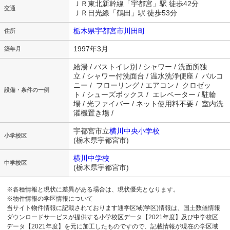
ＪＲ東北新幹線「宇都宮」駅 徒歩42分
交通
ＪＲ日光線「鶴田」駅 徒歩53分
栃木県宇都宮市川田町
住所
1997年3月
築年月
給湯 / バストイレ別 / シャワー / 洗面所独
立 / シャワー付洗面台 / 温水洗浄便座 / バルコ
ニー / フローリング / エアコン / クロゼッ
設備・条件の一例
ト / シューズボックス / エレベーター / 駐輪
場 / 光ファイバー / ネット使用料不要 / 室内洗
濯機置き場 /
宇都宮市立
横川中央小学校
小学校区
(栃木県宇都宮市)
横川中学校
中学校区
(栃木県宇都宮市)
※各種情報と現状に差異がある場合は、現状優先となります。
※物件情報の学区情報について
当サイト物件情報に記載されております通学区域(学区)情報は、国土数値情報
ダウンロードサービスが提供する小学校区データ【2021年度】及び中学校区
データ【2021年度】を元に加工したものですので、記載情報が現在の学区域