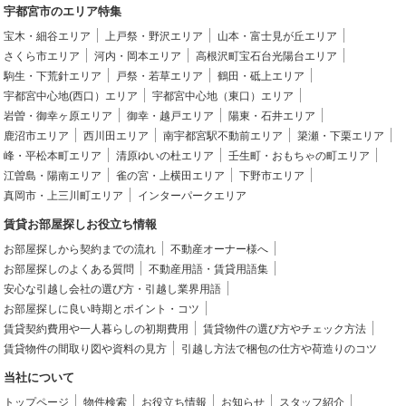
宇都宮市のエリア特集
宝木・細谷エリア
上戸祭・野沢エリア
山本・富士見が丘エリア
さくら市エリア
河内・岡本エリア
高根沢町宝石台光陽台エリア
駒生・下荒針エリア
戸祭・若草エリア
鶴田・砥上エリア
宇都宮中心地(西口）エリア
宇都宮中心地（東口）エリア
岩曽・御幸ヶ原エリア
御幸・越戸エリア
陽東・石井エリア
鹿沼市エリア
西川田エリア
南宇都宮駅不動前エリア
簗瀬・下栗エリア
峰・平松本町エリア
清原ゆいの杜エリア
壬生町・おもちゃの町エリア
江曽島・陽南エリア
雀の宮・上横田エリア
下野市エリア
真岡市・上三川町エリア
インターパークエリア
賃貸お部屋探しお役立ち情報
お部屋探しから契約までの流れ
不動産オーナー様へ
お部屋探しのよくある質問
不動産用語・賃貸用語集
安心な引越し会社の選び方・引越し業界用語
お部屋探しに良い時期とポイント・コツ
賃貸契約費用や一人暮らしの初期費用
賃貸物件の選び方やチェック方法
賃貸物件の間取り図や資料の見方
引越し方法で梱包の仕方や荷造りのコツ
当社について
トップページ
物件検索
お役立ち情報
お知らせ
スタッフ紹介