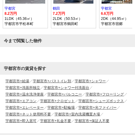
宇都宮
鶴田
宇都宮
8.2万円
7.2万円
6.6万円
1LDK（45.36㎡）
2LDK（50.53㎡）
2DK（44.95㎡）
宇都宮市平松本町
宇都宮市鶴田町
宇都宮市宿郷
今まで閲覧した物件
宇都宮市の賃貸を探す
宇都宮市+給湯
宇都宮市+バストイレ別
宇都宮市+シャワー
宇都宮市+洗面所独立
宇都宮市+シャワー付洗面台
宇都宮市+温水洗浄便座
宇都宮市+バルコニー
宇都宮市+フローリング
宇都宮市+エアコン
宇都宮市+クロゼット
宇都宮市+シューズボックス
宇都宮市+エレベーター
宇都宮市+駐輪場
宇都宮市+光ファイバー
宇都宮市+ネット使用料不要
宇都宮市+室内洗濯機置き場
宇都宮市+即入居可
宇都宮市+礼金不要
宇都宮市+保証人不要