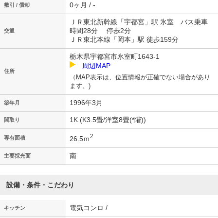
0ヶ月 / -
敷引 / 償却
ＪＲ東北新幹線「宇都宮」駅 氷室 バス乗車
時間28分 停歩2分
交通
ＪＲ東北本線「岡本」駅 徒歩159分
栃木県宇都宮市氷室町1643-1
周辺MAP
住所
（MAP表示は、位置情報が正確でない場合があり
ます。)
1996年3月
築年月
1K (K3.5畳/洋室8畳(*階))
間取り
2
26.5ｍ
専有面積
南
主要採光面
設備・条件・こだわり
電気コンロ /
キッチン