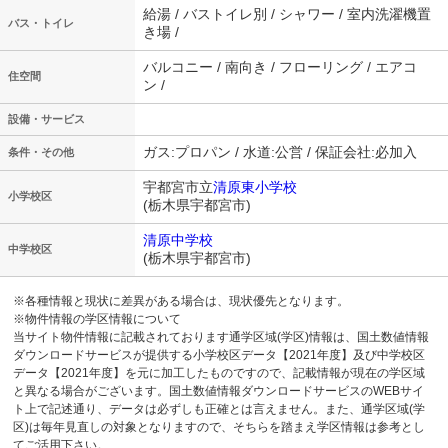
給湯 / バストイレ別 / シャワー / 室内洗濯機置
バス・トイレ
き場 /
バルコニー / 南向き / フローリング / エアコ
住空間
ン /
設備・サービス
ガス:プロパン / 水道:公営 / 保証会社:必加入
条件・その他
宇都宮市立
清原東小学校
小学校区
(栃木県宇都宮市)
清原中学校
中学校区
(栃木県宇都宮市)
※各種情報と現状に差異がある場合は、現状優先となります。
※物件情報の学区情報について
当サイト物件情報に記載されております通学区域(学区)情報は、国土数値情報
ダウンロードサービスが提供する小学校区データ【2021年度】及び中学校区
データ【2021年度】を元に加工したものですので、記載情報が現在の学区域
と異なる場合がございます。国土数値情報ダウンロードサービスのWEBサイ
ト上で記述通り、データは必ずしも正確とは言えません。また、通学区域(学
区)は毎年見直しの対象となりますので、そちらを踏まえ学区情報は参考とし
てご活用下さい。