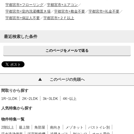
宇都宮市+フローリング
宇都宮市+エアコン
宇都宮市+室内洗濯機置き場
宇都宮市+敷金不要
宇都宮市+礼金不要
宇都宮市+保証人不要
宇都宮市+２Ｆ以上
最近検索した条件
このページをメールで送る
このページの先頭へ
間取りから探す
1R~1LDK
2K~2LDK
3k~3LDK
4K~以上
人気特集から探す
物件特集一覧
2階以上
最上階
角部屋
南向き
メゾネット
バストイレ別