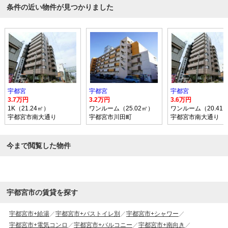
条件の近い物件が見つかりました
宇都宮
宇都宮
宇都宮
3.7万円
3.2万円
3.6万円
1K（21.24㎡）
ワンルーム（25.02㎡）
ワンルーム（20.41
宇都宮市南大通り
宇都宮市川田町
宇都宮市南大通り
今まで閲覧した物件
宇都宮市の賃貸を探す
宇都宮市+給湯
宇都宮市+バストイレ別
宇都宮市+シャワー
宇都宮市+電気コンロ
宇都宮市+バルコニー
宇都宮市+南向き