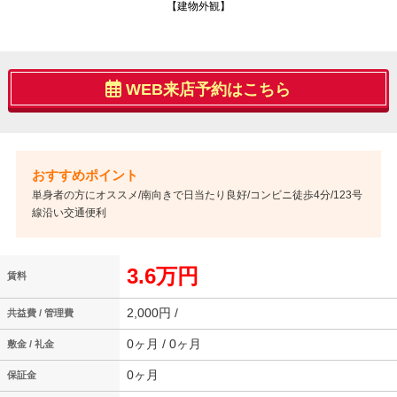
【建物外観】
WEB来店予約はこちら
単身者の方にオススメ/南向きで日当たり良好/コンビニ徒歩4分/123号
線沿い交通便利
3.6万円
賃料
2,000円 /
共益費 / 管理費
0ヶ月 / 0ヶ月
敷金 / 礼金
0ヶ月
保証金