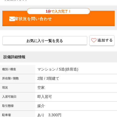
1分
で入力完了！
お気に入り一覧を見る
設備詳細情報
マンション / S造(鉄骨造)
種別 / 構造
2階 / 3階建て
所在階 / 階数
空家
現況
即入居可
入居可能日
媒介
取引態様
あり 3,300円
駐車場