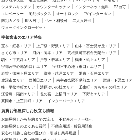
温水洗浄便座
浴室乾燥機
追焚きバス
IHコンロ
オール電化
システムキッチン
カウンターキッチン
インターネット無料
P2台可
エレベーター
宅配ボックス
オートロック
TVインターホン
防犯カメラ
即入居可
ペット相談可
二人入居可
ウォークインクローゼット
宇都宮市のエリア特集
宝木・細谷エリア
上戸祭・野沢エリア
山本・富士見が丘エリア
さくら市エリア
河内・岡本エリア
高根沢町宝石台光陽台エリア
駒生・下荒針エリア
戸祭・若草エリア
鶴田・砥上エリア
宇都宮中心地(西口）エリア
宇都宮中心地（東口）エリア
岩曽・御幸ヶ原エリア
御幸・越戸エリア
陽東・石井エリア
鹿沼市エリア
西川田エリア
南宇都宮駅不動前エリア
簗瀬・下栗エリア
峰・平松本町エリア
清原ゆいの杜エリア
壬生町・おもちゃの町エリア
江曽島・陽南エリア
雀の宮・上横田エリア
下野市エリア
真岡市・上三川町エリア
インターパークエリア
賃貸お部屋探しお役立ち情報
お部屋探しから契約までの流れ
不動産オーナー様へ
お部屋探しのよくある質問
不動産用語・賃貸用語集
安心な引越し会社の選び方・引越し業界用語