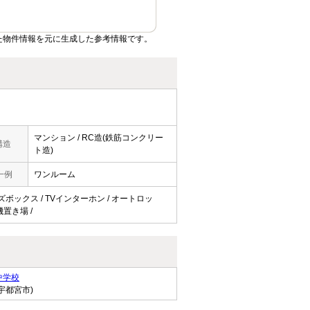
た物件情報を元に生成した参考情報です。
マンション / RC造(鉄筋コンクリー
構造
ト造)
一例
ワンルーム
ューズボックス / TVインターホン / オートロッ
機置き場 /
中学校
宇都宮市)