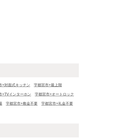
市+対面式キッチン
宇都宮市+最上階
市+TVインターホン
宇都宮市+オートロック
場
宇都宮市+敷金不要
宇都宮市+礼金不要