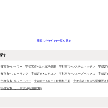
閲覧した物件の一覧を見る
探す
宇都宮市+シャワー
宇都宮市+温水洗浄便座
宇都宮市+システムキッチン
宇都宮
宇都宮市+フローリング
宇都宮市+エアコン
宇都宮市+シューズボックス
宇都宮
宇都宮市+光ファイバー
宇都宮市+ネット使用料不要
宇都宮市+室内洗濯機置き
宇都宮市+カード決済(初期費用)