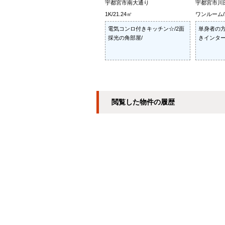
宇都宮市南大通り
宇都宮市川
1K/21.24㎡
ワンルーム/2
電気コンロ付きキッチン☆/2面
単身者の方
採光の角部屋/
きインター
閲覧した物件の履歴