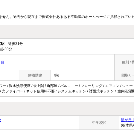
ません。過去から現在まで株式会社あるある不動産のホームぺージに掲載されてい
宮駅
徒歩21分
歩39分
丁目
種別 / 
建物階建
7階
間取り
ワー / 温水洗浄便座 / 最上階 / 角部屋 / バルコニー / フローリング / エアコン / シ
場 / 光ファイバー / ネット使用料不要 / システムキッチン / 対面式キッチン / 室内洗濯
校
星が丘
中学校区
(栃木県