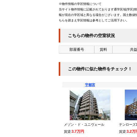
※物件情報の学区情報について
当サイト物件情報に記載されております通学区域(学区)
報が現在の学区域と異なる場合がございます。国土数値情
ちらを踏まえ学区情報は参考としてご活用下さい。
こちらの物件の空室状況
部屋番号
賃料
共益
この物件に似た物件をチェック！
宇都宮
メゾン・ド・ユニヴェール
テンローズ1
3.7万円
3.2万
賃貸:
賃貸: