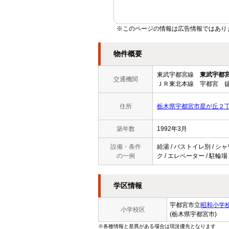
※このページの情報は広告情報ではあり
物件概要
東武宇都宮線
東武宇都
交通機関
ＪＲ東北本線 宇都宮 徒
住所
栃木県宇都宮市星が丘２
築年数
1992年3月
設備・条件
給湯 / バストイレ別 / シャ
の一例
ク / エレベーター / 駐輪
学区情報
宇都宮市立
昭和小学
小学校区
(栃木県宇都宮市)
※各種情報と差異がある場合は現況優先となります