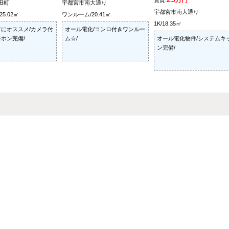
2.5万円
賃貸:
田町
宇都宮市南大通り
宇都宮市南大通り
5.02㎡
ワンルーム/20.41㎡
1K/18.35㎡
にオススメ/カメラ付
オール電化/コンロ付きワンルー
ホン完備/
ム☆/
オール電化物件/システムキ
ン完備/