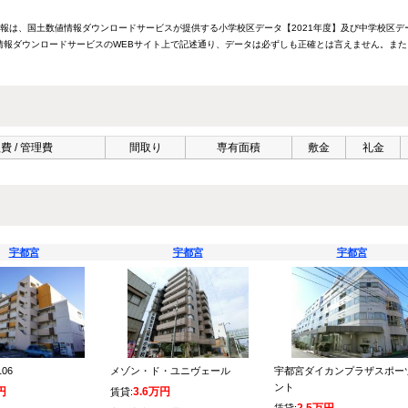
情報は、国土数値情報ダウンロードサービスが提供する小学校区データ【2021年度】及び中学校区デ
報ダウンロードサービスのWEBサイト上で記述通り、データは必ずしも正確とは言えません。また
費 / 管理費
間取り
専有面積
敷金
礼金
宇都宮
宇都宮
宇都宮
06
メゾン・ド・ユニヴェール
宇都宮ダイカンプラザスポー
ント
円
3.6万円
賃貸: