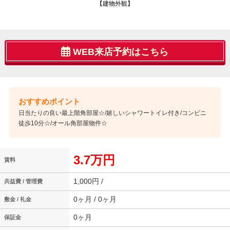
【建物外観】
WEB来店予約はこちら
日当たりの良い最上階角部屋☆/嬉しいシャワートイレ付き/コンビニ
徒歩10分☆/オール角部屋物件☆
3.7万円
賃料
1,000円 /
共益費 / 管理費
0ヶ月 / 0ヶ月
敷金 / 礼金
0ヶ月
保証金