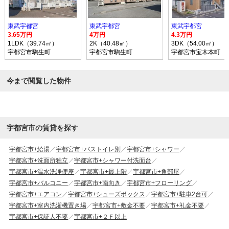
東武宇都宮
東武宇都宮
東武宇都宮
3.65万円
4万円
4.3万円
1LDK（39.74㎡）
2K（40.48㎡）
3DK（54.00㎡）
宇都宮市駒生町
宇都宮市駒生町
宇都宮市宝木本町
今まで閲覧した物件
宇都宮市の賃貸を探す
宇都宮市+給湯
宇都宮市+バストイレ別
宇都宮市+シャワー
宇都宮市+洗面所独立
宇都宮市+シャワー付洗面台
宇都宮市+温水洗浄便座
宇都宮市+最上階
宇都宮市+角部屋
宇都宮市+バルコニー
宇都宮市+南向き
宇都宮市+フローリング
宇都宮市+エアコン
宇都宮市+シューズボックス
宇都宮市+駐車2台可
宇都宮市+室内洗濯機置き場
宇都宮市+敷金不要
宇都宮市+礼金不要
宇都宮市+保証人不要
宇都宮市+２Ｆ以上