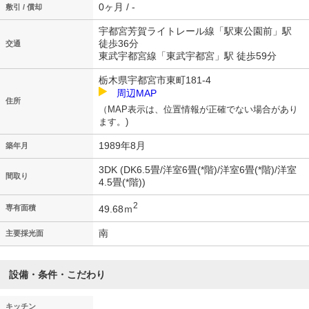
0ヶ月 / -
敷引 / 償却
宇都宮芳賀ライトレール線「駅東公園前」駅
徒歩36分
交通
東武宇都宮線「東武宇都宮」駅 徒歩59分
栃木県宇都宮市東町181-4
周辺MAP
住所
（MAP表示は、位置情報が正確でない場合があり
ます。)
1989年8月
築年月
3DK (DK6.5畳/洋室6畳(*階)/洋室6畳(*階)/洋室
間取り
4.5畳(*階))
2
49.68ｍ
専有面積
南
主要採光面
設備・条件・こだわり
キッチン