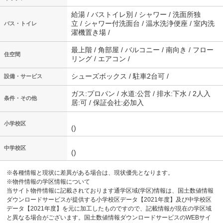
給湯 / バストイレ別 / シャワー / 洗面所独
立 / シャワー付洗面台 / 温水洗浄便座 / 室内洗
バス・トイレ
濯機置き場 /
最上階 / 角部屋 / バルコニー / 南向き / フロー
住空間
リング / エアコン /
シューズボックス / 駐車2台可 /
設備・サービス
ガス:プロパン / 水道:公営 / 排水:下水 / 2人入
条件・その他
居:可 / 保証会社:必加入
小学校区
()
中学校区
()
※各種情報と現状に差異がある場合は、現状優先となります。
※物件情報の学区情報について
当サイト物件情報に記載されております通学区域(学区)情報は、国土数値情報
ダウンロードサービスが提供する小学校区データ【2021年度】及び中学校区
データ【2021年度】を元に加工したものですので、記載情報が現在の学区域
と異なる場合がございます。国土数値情報ダウンロードサービスのWEBサイ