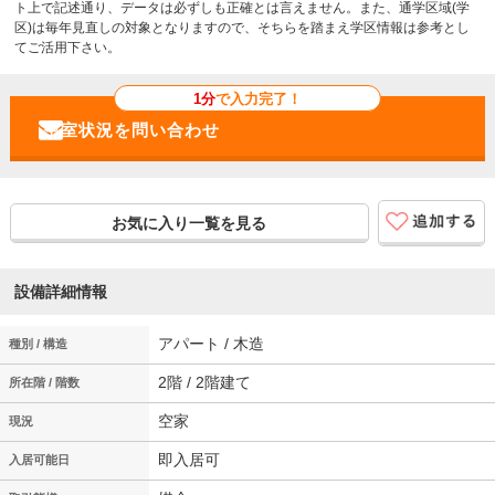
ト上で記述通り、データは必ずしも正確とは言えません。また、通学区域(学
区)は毎年見直しの対象となりますので、そちらを踏まえ学区情報は参考とし
てご活用下さい。
1分
で入力完了！
お気に入り一覧を見る
設備詳細情報
アパート / 木造
種別 / 構造
2階 / 2階建て
所在階 / 階数
空家
現況
即入居可
入居可能日