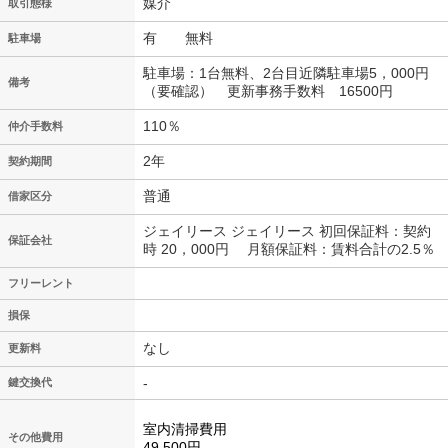
媒介
取引態様
有 無料
駐車場
駐車場：1台無料、2台目近隣駐車場5，000円
備考
（要確認） 更新事務手数料 16500円
110％
仲介手数料
2年
契約期間
普通
借家区分
ジェイリース ジェイリース 初回保証料：契約
保証会社
時 20，000円 月額保証料：賃料合計の2.5％
フリーレント
損保
なし
更新料
-
鍵交換代
室内清掃費用
その他費用
49,500円