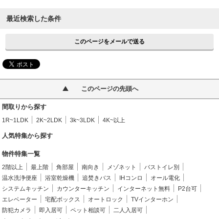
最近検索した条件
このページをメールで送る
このページの先頭へ
間取りから探す
1R~1LDK
2K~2LDK
3k~3LDK
4K~以上
人気特集から探す
物件特集一覧
2階以上
最上階
角部屋
南向き
メゾネット
バストイレ別
温水洗浄便座
浴室乾燥機
追焚きバス
IHコンロ
オール電化
システムキッチン
カウンターキッチン
インターネット無料
P2台可
エレベーター
宅配ボックス
オートロック
TVインターホン
防犯カメラ
即入居可
ペット相談可
二人入居可