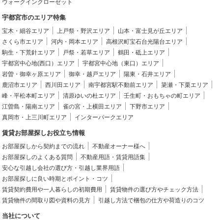
ウォークインクローゼット
宇都宮市のエリア特集
宝木・細谷エリア
上戸祭・野沢エリア
山本・富士見が丘エリア
さくら市エリア
河内・岡本エリア
高根沢町宝石台光陽台エリア
駒生・下荒針エリア
戸祭・若草エリア
鶴田・砥上エリア
宇都宮中心地(西口）エリア
宇都宮中心地（東口）エリア
岩曽・御幸ヶ原エリア
御幸・越戸エリア
陽東・石井エリア
鹿沼市エリア
西川田エリア
南宇都宮駅不動前エリア
簗瀬・下栗エリア
峰・平松本町エリア
清原ゆいの杜エリア
壬生町・おもちゃの町エリア
江曽島・陽南エリア
雀の宮・上横田エリア
下野市エリア
真岡市・上三川町エリア
インターパークエリア
賃貸お部屋探しお役立ち情報
お部屋探しから契約までの流れ
不動産オーナー様へ
お部屋探しのよくある質問
不動産用語・賃貸用語集
安心な引越し会社の選び方・引越し業界用語
お部屋探しに良い時期とポイント・コツ
賃貸契約費用や一人暮らしの初期費用
賃貸物件の選び方やチェック方法
賃貸物件の間取り図や資料の見方
引越し方法で梱包の仕方や荷造りのコツ
当社について