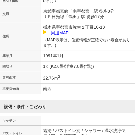
0ヶ月 / -
敷引 / 償却
東武宇都宮線「南宇都宮」駅 徒歩8分
交通
ＪＲ日光線「鶴田」駅 徒歩17分
栃木県宇都宮市弥生１丁目10-13
周辺MAP
住所
（MAP表示は、位置情報が正確でない場合があり
ます。)
1991年1月
築年月
1K (K2.6畳/洋室7.8畳(*階))
間取り
2
22.76ｍ
専有面積
南西
主要採光面
設備・条件・こだわり
キッチン
給湯 / バストイレ別 / シャワー / 温水洗浄便
バス・トイレ