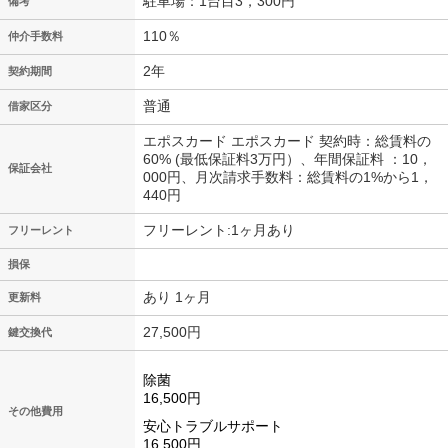
駐車場：1台目3，300円
備考
110％
仲介手数料
2年
契約期間
普通
借家区分
エポスカード エポスカード 契約時：総賃料の
60% (最低保証料3万円）、年間保証料 ：10，
保証会社
000円、月次請求手数料：総賃料の1%から1，
440円
フリーレント:1ヶ月あり
フリーレント
損保
あり 1ヶ月
更新料
27,500円
鍵交換代
除菌
16,500円
その他費用
安心トラブルサポート
16,500円