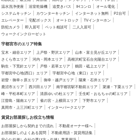
温水洗浄便座
浴室乾燥機
追焚きバス
IHコンロ
オール電化
システムキッチン
カウンターキッチン
インターネット無料
P2台可
エレベーター
宅配ボックス
オートロック
TVインターホン
防犯カメラ
即入居可
ペット相談可
二人入居可
ウォークインクローゼット
宇都宮市のエリア特集
宝木・細谷エリア
上戸祭・野沢エリア
山本・富士見が丘エリア
さくら市エリア
河内・岡本エリア
高根沢町宝石台光陽台エリア
駒生・下荒針エリア
戸祭・若草エリア
鶴田・砥上エリア
宇都宮中心地(西口）エリア
宇都宮中心地（東口）エリア
岩曽・御幸ヶ原エリア
御幸・越戸エリア
陽東・石井エリア
鹿沼市エリア
西川田エリア
南宇都宮駅不動前エリア
簗瀬・下栗エリア
峰・平松本町エリア
清原ゆいの杜エリア
壬生町・おもちゃの町エリア
江曽島・陽南エリア
雀の宮・上横田エリア
下野市エリア
真岡市・上三川町エリア
インターパークエリア
賃貸お部屋探しお役立ち情報
お部屋探しから契約までの流れ
不動産オーナー様へ
お部屋探しのよくある質問
不動産用語・賃貸用語集
安心な引越し会社の選び方・引越し業界用語