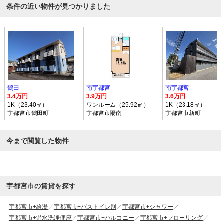
条件の近い物件が見つかりました
鶴田
南宇都宮
南宇都宮
3.4万円
3.9万円
3.6万円
1K（23.40㎡）
ワンルーム（25.92㎡）
1K（23.18㎡）
宇都宮市鶴田町
宇都宮市陽南
宇都宮市新町
今まで閲覧した物件
宇都宮市の賃貸を探す
宇都宮市+給湯
宇都宮市+バストイレ別
宇都宮市+シャワー
宇都宮市+温水洗浄便座
宇都宮市+バルコニー
宇都宮市+フローリング