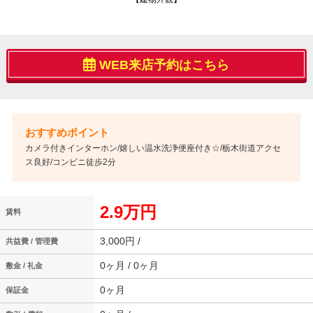
WEB来店予約はこちら
カメラ付きインターホン/嬉しい温水洗浄便座付き☆/栃木街道アクセ
ス良好/コンビニ徒歩2分
2.9万円
賃料
3,000円 /
共益費 / 管理費
0ヶ月 / 0ヶ月
敷金 / 礼金
0ヶ月
保証金