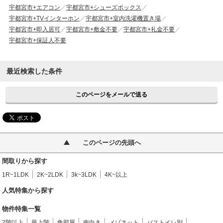
宇都宮市+エアコン
宇都宮市+シューズボックス
宇都宮市+TVインターホン
宇都宮市+室内洗濯機置き場
宇都宮市+即入居可
宇都宮市+敷金不要
宇都宮市+礼金不要
宇都宮市+保証人不要
最近検索した条件
このページをメールで送る
このページの先頭へ
間取りから探す
1R~1LDK
2K~2LDK
3k~3LDK
4K~以上
人気特集から探す
物件特集一覧
2階以上
最上階
角部屋
南向き
メゾネット
バストイレ別