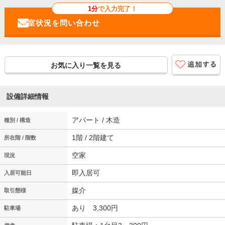
1分
で入力完了！
お気に入り一覧を見る
設備詳細情報
アパート / 木造
種別 / 構造
1階 / 2階建て
所在階 / 階数
空家
現況
即入居可
入居可能日
媒介
取引態様
あり 3,300円
駐車場