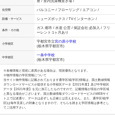
座 / 室内洗濯機置き場 /
バルコニー / フローリング / エアコン /
住空間
シューズボックス / TVインターホン /
設備・サービス
ガス:都市 / 水道:公営 / 保証会社:必加入 / フリ
条件・その他
ーレント:1ヶ月あり
宇都宮市立
宮の原小学校
小学校区
(栃木県宇都宮市)
一条中学校
中学校区
(栃木県宇都宮市)
※各種情報と現状に差異がある場合は、現状優先となります。
※物件情報の学区情報について
当サイト物件情報に記載されております通学区域(学区)情報は、国土数値情報
ダウンロードサービスが提供する小学校区データ【2021年度】及び中学校区
データ【2021年度】を元に加工したものですので、記載情報が現在の学区域
と異なる場合がございます。国土数値情報ダウンロードサービスのWEBサイ
ト上で記述通り、データは必ずしも正確とは言えません。また、通学区域(学
区)は毎年見直しの対象となりますので、そちらを踏まえ学区情報は参考とし
てご活用下さい。