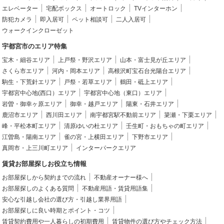
エレベーター
宅配ボックス
オートロック
TVインターホン
防犯カメラ
即入居可
ペット相談可
二人入居可
ウォークインクローゼット
宇都宮市のエリア特集
宝木・細谷エリア
上戸祭・野沢エリア
山本・富士見が丘エリア
さくら市エリア
河内・岡本エリア
高根沢町宝石台光陽台エリア
駒生・下荒針エリア
戸祭・若草エリア
鶴田・砥上エリア
宇都宮中心地(西口）エリア
宇都宮中心地（東口）エリア
岩曽・御幸ヶ原エリア
御幸・越戸エリア
陽東・石井エリア
鹿沼市エリア
西川田エリア
南宇都宮駅不動前エリア
簗瀬・下栗エリア
峰・平松本町エリア
清原ゆいの杜エリア
壬生町・おもちゃの町エリア
江曽島・陽南エリア
雀の宮・上横田エリア
下野市エリア
真岡市・上三川町エリア
インターパークエリア
賃貸お部屋探しお役立ち情報
お部屋探しから契約までの流れ
不動産オーナー様へ
お部屋探しのよくある質問
不動産用語・賃貸用語集
安心な引越し会社の選び方・引越し業界用語
お部屋探しに良い時期とポイント・コツ
賃貸契約費用や一人暮らしの初期費用
賃貸物件の選び方やチェック方法