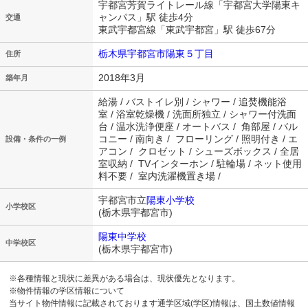
宇都宮芳賀ライトレール線「宇都宮大学陽東キ
ャンパス」駅 徒歩4分
交通
東武宇都宮線「東武宇都宮」駅 徒歩67分
栃木県宇都宮市陽東５丁目
住所
2018年3月
築年月
給湯 / バストイレ別 / シャワー / 追焚機能浴
室 / 浴室乾燥機 / 洗面所独立 / シャワー付洗面
台 / 温水洗浄便座 / オートバス / 角部屋 / バル
コニー / 南向き / フローリング / 照明付き / エ
設備・条件の一例
アコン / クロゼット / シューズボックス / 全居
室収納 / TVインターホン / 駐輪場 / ネット使用
料不要 / 室内洗濯機置き場 /
宇都宮市立
陽東小学校
小学校区
(栃木県宇都宮市)
陽東中学校
中学校区
(栃木県宇都宮市)
※各種情報と現状に差異がある場合は、現状優先となります。
※物件情報の学区情報について
当サイト物件情報に記載されております通学区域(学区)情報は、国土数値情報