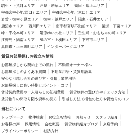
駒生・下荒針エリア
戸祭・若草エリア
鶴田・砥上エリア
宇都宮中心地(西口）エリア
宇都宮中心地（東口）エリア
岩曽・御幸ヶ原エリア
御幸・越戸エリア
陽東・石井エリア
鹿沼市エリア
西川田エリア
南宇都宮駅不動前エリア
簗瀬・下栗エリア
峰・平松本町エリア
清原ゆいの杜エリア
壬生町・おもちゃの町エリア
江曽島・陽南エリア
雀の宮・上横田エリア
下野市エリア
真岡市・上三川町エリア
インターパークエリア
賃貸お部屋探しお役立ち情報
お部屋探しから契約までの流れ
不動産オーナー様へ
お部屋探しのよくある質問
不動産用語・賃貸用語集
安心な引越し会社の選び方・引越し業界用語
お部屋探しに良い時期とポイント・コツ
賃貸契約費用や一人暮らしの初期費用
賃貸物件の選び方やチェック方法
賃貸物件の間取り図や資料の見方
引越し方法で梱包の仕方や荷造りのコツ
当社について
トップページ
物件検索
お役立ち情報
お知らせ
スタッフ紹介
お客様の声
採用情報
会社概要
賃貸物件紹介ブログ
来店予約
プライバシーポリシー
勧誘方針