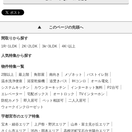
このページの先頭へ
間取りから探す
1R~1LDK
2K~2LDK
3k~3LDK
4K~以上
人気特集から探す
物件特集一覧
2階以上
最上階
角部屋
南向き
メゾネット
バストイレ別
温水洗浄便座
浴室乾燥機
追焚きバス
IHコンロ
オール電化
システムキッチン
カウンターキッチン
インターネット無料
P2台可
エレベーター
宅配ボックス
オートロック
TVインターホン
防犯カメラ
即入居可
ペット相談可
二人入居可
ウォークインクローゼット
宇都宮市のエリア特集
宝木・細谷エリア
上戸祭・野沢エリア
山本・富士見が丘エリア
さくら市エリア
河内・岡本エリア
高根沢町宝石台光陽台エリア