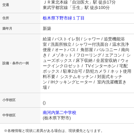
ＪＲ東北本線「自治医大」駅 徒歩17分
交通
東武宇都宮線「壬生」駅 徒歩100分
栃木県下野市緑１丁目
住所
新築
築年月
給湯 / バストイレ別 / シャワー / 追焚機能浴
室 / 洗面所独立 / シャワー付洗面台 / 温水洗浄
便座 / オートバス / 角部屋 / バルコニー / 南向
き / メゾネット / フローリング / エアコン / シ
ューズボックス / 床下収納 / 全居室収納 / ウォ
設備・条件の一例
ークインクロゼット / TVインターホン / 宅配
ボックス / 駐車2台可 / 防犯カメラ / ネット使用
料不要 / システムキッチン / 対面式キッチ
ン / IHクッキングヒーター / 室内洗濯機置き
場 /
小学校区
()
南河内第二中学校
中学校区
(栃木県下野市)
※各種情報と現状に差異がある場合は、現状優先となります。