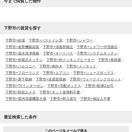
今まで閲覧した物件
下野市の賃貸を探す
下野市+給湯
下野市+バストイレ別
下野市+シャワー
下野市+追焚機能浴室
下野市+洗面所独立
下野市+シャワー付洗面台
下野市+温水洗浄便座
下野市+オートバス
下野市+システムキッチン
下野市+対面式キッチン
下野市+IHクッキングヒーター
下野市+角部屋
下野市+バルコニー
下野市+南向き
下野市+メゾネット
下野市+フローリング
下野市+エアコン
下野市+シューズボックス
下野市+床下収納
下野市+全居室収納
下野市+ウォークインクロゼット
下野市+TVインターホン
下野市+宅配ボックス
下野市+駐車2台可
下野市+防犯カメラ
下野市+ネット使用料不要
下野市+室内洗濯機置き場
下野市+即入居可
下野市+保証人不要
最近検索した条件
このページをメールで送る