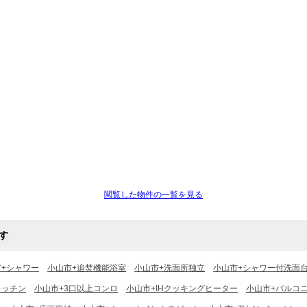
閲覧した物件の一覧を見る
す
市+シャワー
小山市+追焚機能浴室
小山市+洗面所独立
小山市+シャワー付洗面
キッチン
小山市+3口以上コンロ
小山市+IHクッキングヒーター
小山市+バルコ