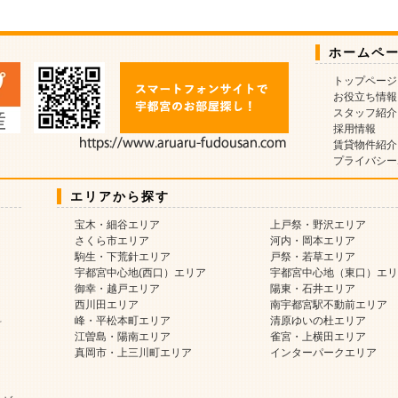
ホームペ
トップページ
お役立ち情報
スタッフ紹介
採用情報
賃貸物件紹介
プライバシー
エリアから探す
宝木・細谷エリア
上戸祭・野沢エリア
さくら市エリア
河内・岡本エリア
駒生・下荒針エリア
戸祭・若草エリア
宇都宮中心地(西口）エリア
宇都宮中心地（東口）エリ
御幸・越戸エリア
陽東・石井エリア
西川田エリア
南宇都宮駅不動前エリア
料
峰・平松本町エリア
清原ゆいの杜エリア
江曽島・陽南エリア
雀宮・上横田エリア
真岡市・上三川町エリア
インターパークエリア