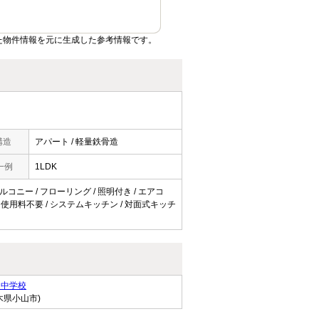
た物件情報を元に生成した参考情報です。
構造
アパート / 軽量鉄骨造
一例
1LDK
バルコニー / フローリング / 照明付き / エアコ
ネット使用料不要 / システムキッチン / 対面式キッチ
田中学校
木県小山市)