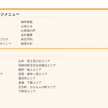
ージメニュー
物件検索
お知らせ
お客様の声
会社概要
ブログ
来店予約
ポリシー
勧誘方針
山本・富士見が丘エリア
高根沢町宝石台光陽台エリア
鶴田・砥上エリア
ア
岩曽・御幸ヶ原エリア
鹿沼市エリア
簗瀬・下栗エリア
壬生町・おもちゃの町エリア
下野市エリア