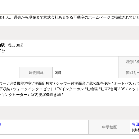
ません。過去から現在まで株式会社あるある不動産のホームぺージに掲載されてい
山駅
徒歩30分
9分
種別 / 
建物階建
2階
間取り
ワー / 追焚機能浴室 / 洗面所独立 / シャワー付洗面台 / 温水洗浄便座 / オートバス / 
床下収納 / ウォークインクロゼット / TVインターホン / 駐輪場 / 駐車2台可 / BS / 
Hクッキングヒーター / 室内洗濯機置き場 /
校
豊
中学校区
(栃