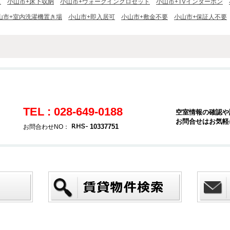
ス
小山市+床下収納
小山市+ウォークインクロゼット
小山市+TVインターホン
山市+室内洗濯機置き場
小山市+即入居可
小山市+敷金不要
小山市+保証人不要
TEL : 028-649-0188
空室情報の確認や
お問合せはお気軽
10337751
お問合わせNO：