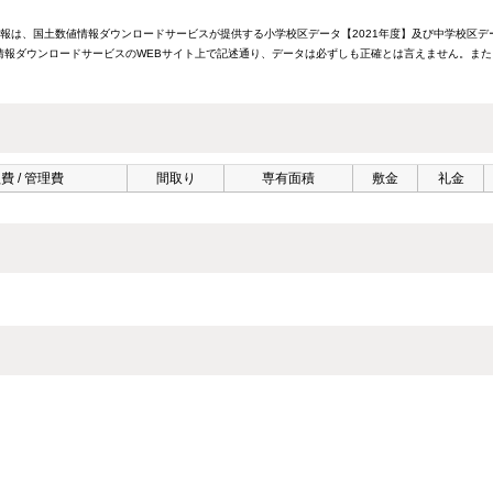
情報は、国土数値情報ダウンロードサービスが提供する小学校区データ【2021年度】及び中学校区デ
報ダウンロードサービスのWEBサイト上で記述通り、データは必ずしも正確とは言えません。また
費 / 管理費
間取り
専有面積
敷金
礼金