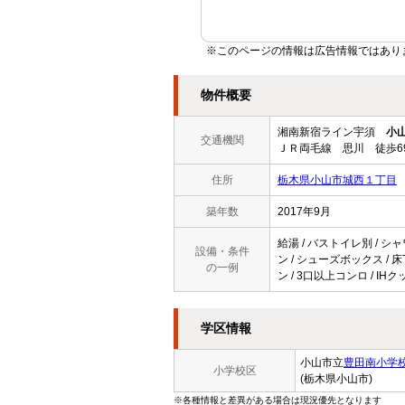
※このページの情報は広告情報ではあり
物件概要
湘南新宿ライン宇須
小
交通機関
ＪＲ両毛線 思川 徒歩6
住所
栃木県小山市城西１丁目
築年数
2017年9月
給湯 / バストイレ別 / シャ
設備・条件
ン / シューズボックス / 
の一例
ン / 3口以上コンロ / I
学区情報
小山市立
豊田南小学
小学校区
(栃木県小山市)
※各種情報と差異がある場合は現況優先となります