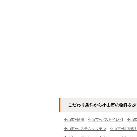
こだわり条件から小山市の物件を探
小山市+給湯
小山市+バストイレ別
小山
小山市+システムキッチン
小山市+対面式