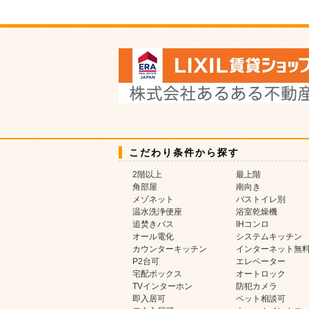
こだわり条件から探す
2階以上
最上階
角部屋
南向き
メゾネット
バストイレ別
温水洗浄便座
浴室乾燥機
追焚きバス
IHコンロ
オール電化
システムキッチン
カウンターキッチン
インターネット無
P2台可
エレベーター
宅配ボックス
オートロック
TVインターホン
防犯カメラ
即入居可
ペット相談可