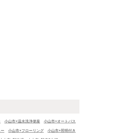
台
小山市+温水洗浄便座
小山市+オートバス
ニー
小山市+フローリング
小山市+照明付き