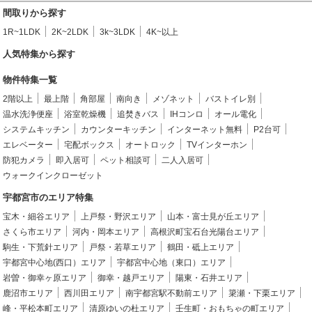
間取りから探す
1R~1LDK
2K~2LDK
3k~3LDK
4K~以上
人気特集から探す
物件特集一覧
2階以上
最上階
角部屋
南向き
メゾネット
バストイレ別
温水洗浄便座
浴室乾燥機
追焚きバス
IHコンロ
オール電化
システムキッチン
カウンターキッチン
インターネット無料
P2台可
エレベーター
宅配ボックス
オートロック
TVインターホン
防犯カメラ
即入居可
ペット相談可
二人入居可
ウォークインクローゼット
宇都宮市のエリア特集
宝木・細谷エリア
上戸祭・野沢エリア
山本・富士見が丘エリア
さくら市エリア
河内・岡本エリア
高根沢町宝石台光陽台エリア
駒生・下荒針エリア
戸祭・若草エリア
鶴田・砥上エリア
宇都宮中心地(西口）エリア
宇都宮中心地（東口）エリア
岩曽・御幸ヶ原エリア
御幸・越戸エリア
陽東・石井エリア
鹿沼市エリア
西川田エリア
南宇都宮駅不動前エリア
簗瀬・下栗エリア
峰・平松本町エリア
清原ゆいの杜エリア
壬生町・おもちゃの町エリア