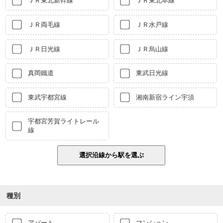
ＪＲ東北新幹線
ＪＲ東北本線
ＪＲ両毛線
ＪＲ水戸線
ＪＲ日光線
ＪＲ烏山線
真岡鐵道
東武日光線
東武宇都宮線
湘南新宿ライン宇須
宇都宮芳賀ライトレール
線
種別
アパート
マンション