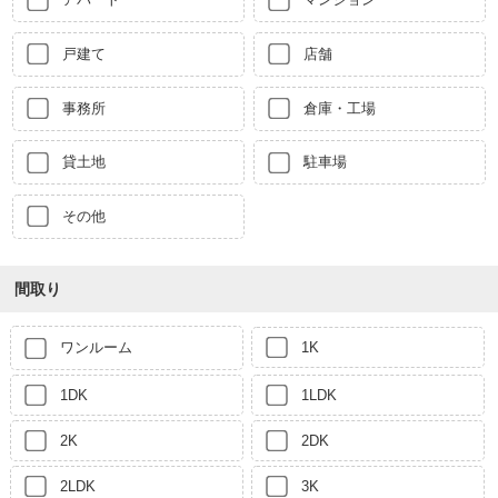
戸建て
店舗
事務所
倉庫・工場
貸土地
駐車場
その他
間取り
ワンルーム
1K
1DK
1LDK
2K
2DK
2LDK
3K