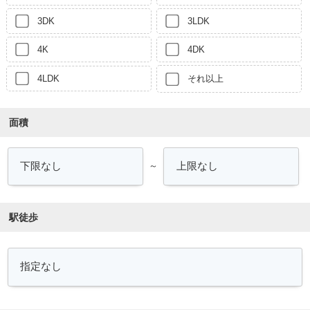
3DK
3LDK
4K
4DK
4LDK
それ以上
面積
～
駅徒歩