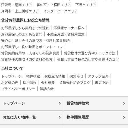
江曽島・陽南エリア
雀の宮・上横田エリア
下野市エリア
真岡市・上三川町エリア
インターパークエリア
賃貸お部屋探しお役立ち情報
お部屋探しから契約までの流れ
不動産オーナー様へ
お部屋探しのよくある質問
不動産用語・賃貸用語集
安心な引越し会社の選び方・引越し業界用語
お部屋探しに良い時期とポイント・コツ
賃貸契約費用や一人暮らしの初期費用
賃貸物件の選び方やチェック方法
賃貸物件の間取り図や資料の見方
引越し方法で梱包の仕方や荷造りのコツ
当社について
トップページ
物件検索
お役立ち情報
お知らせ
スタッフ紹介
お客様の声
採用情報
会社概要
賃貸物件紹介ブログ
来店予約
プライバシーポリシー
勧誘方針
トップページ
賃貸物件検索
お気に入り物件一覧
物件閲覧履歴