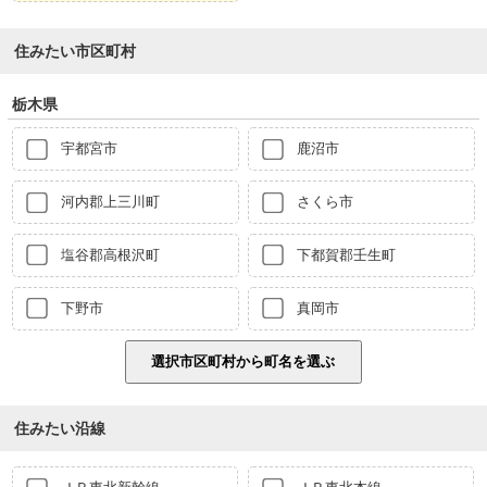
住みたい市区町村
栃木県
宇都宮市
鹿沼市
河内郡上三川町
さくら市
塩谷郡高根沢町
下都賀郡壬生町
下野市
真岡市
住みたい沿線