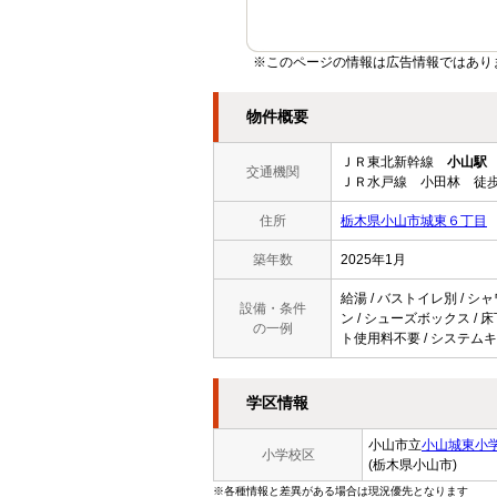
※このページの情報は広告情報ではあり
物件概要
ＪＲ東北新幹線
小山駅
交通機関
ＪＲ水戸線 小田林 徒歩
住所
栃木県小山市城東６丁目
築年数
2025年1月
給湯 / バストイレ別 / シャ
設備・条件
ン / シューズボックス / 床
の一例
ト使用料不要 / システムキ
学区情報
小山市立
小山城東小
小学校区
(栃木県小山市)
※各種情報と差異がある場合は現況優先となります