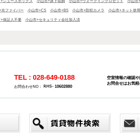
市+シューズボックス
小山市+床下収納
小山市+ウォークインクロゼット
小山市
+光ファイバー
小山市+CS
小山市+BS
小山市+防犯カメラ
小山市+ネット使
市+保証人不要
小山市+セキュリティ会社加入済
TEL : 028-649-0188
空室情報の確認や
お問合せはお気軽
10602880
お問合わせNO：