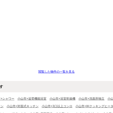
閲覧した物件の一覧を見る
す
市+シャワー
小山市+追焚機能浴室
小山市+浴室乾燥機
小山市+洗面所独立
小
チン
小山市+対面式キッチン
小山市+3口以上コンロ
小山市+IHクッキングヒー