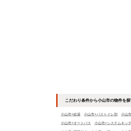
こだわり条件から小山市の物件を探
小山市+給湯
小山市+バストイレ別
小山
小山市+オートバス
小山市+システムキッ