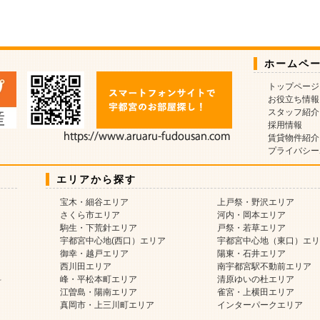
ホームペ
トップページ
お役立ち情報
スタッフ紹介
採用情報
賃貸物件紹介
プライバシー
エリアから探す
宝木・細谷エリア
上戸祭・野沢エリア
さくら市エリア
河内・岡本エリア
駒生・下荒針エリア
戸祭・若草エリア
宇都宮中心地(西口）エリア
宇都宮中心地（東口）エリ
御幸・越戸エリア
陽東・石井エリア
西川田エリア
南宇都宮駅不動前エリア
料
峰・平松本町エリア
清原ゆいの杜エリア
江曽島・陽南エリア
雀宮・上横田エリア
真岡市・上三川町エリア
インターパークエリア