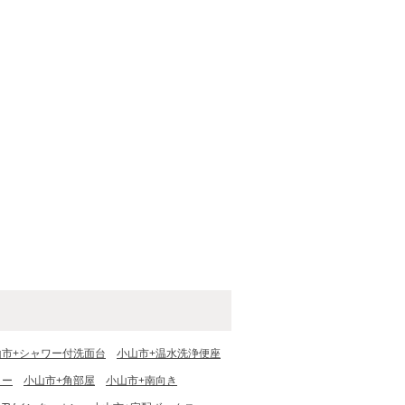
山市+シャワー付洗面台
小山市+温水洗浄便座
ター
小山市+角部屋
小山市+南向き