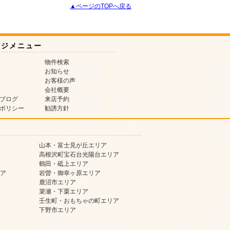
▲ページのTOPへ戻る
ージメニュー
物件検索
お知らせ
お客様の声
会社概要
ブログ
来店予約
ポリシー
勧誘方針
山本・富士見が丘エリア
高根沢町宝石台光陽台エリア
鶴田・砥上エリア
ア
岩曽・御幸ヶ原エリア
鹿沼市エリア
簗瀬・下栗エリア
壬生町・おもちゃの町エリア
下野市エリア