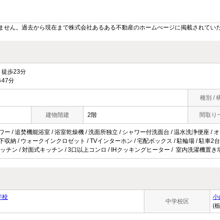
ません。過去から現在まで株式会社あるある不動産のホームぺージに掲載されてい
徒歩23分
47分
種別 / 
建物階建
2階
間取り
ワー / 追焚機能浴室 / 浴室乾燥機 / 洗面所独立 / シャワー付洗面台 / 温水洗浄便座 / オー
下収納 / ウォークインクロゼット / TVインターホン / 宅配ボックス / 駐輪場 / 駐車2台可 /
ッチン / 対面式キッチン / 3口以上コンロ / IHクッキングヒーター / 室内洗濯機置き場
学校
小
中学校区
(