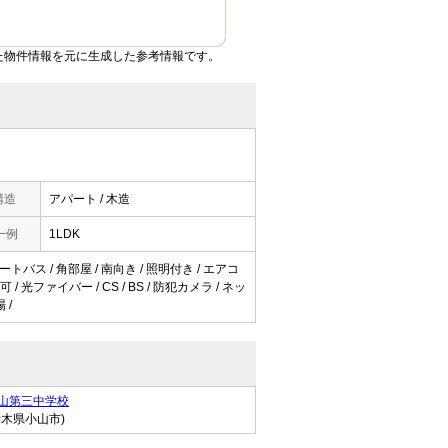
た物件情報を元に生成した参考情報です。
構造
アパート / 木造
一例
1LDK
トバス / 角部屋 / 南向き / 照明付き / エアコ
 光ファイバー / CS / BS / 防犯カメラ / ネッ
 /
山第三中学校
栃木県小山市)