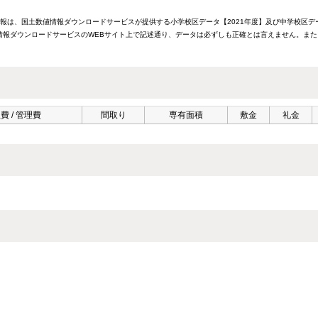
情報は、国土数値情報ダウンロードサービスが提供する小学校区データ【2021年度】及び中学校区デ
報ダウンロードサービスのWEBサイト上で記述通り、データは必ずしも正確とは言えません。また
費 / 管理費
間取り
専有面積
敷金
礼金