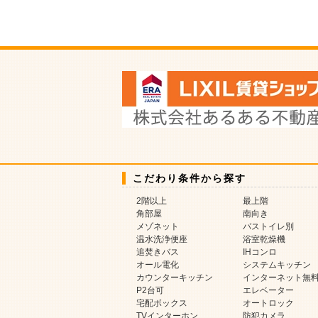
こだわり条件から探す
2階以上
最上階
角部屋
南向き
メゾネット
バストイレ別
温水洗浄便座
浴室乾燥機
追焚きバス
IHコンロ
オール電化
システムキッチン
カウンターキッチン
インターネット無
P2台可
エレベーター
宅配ボックス
オートロック
TVインターホン
防犯カメラ