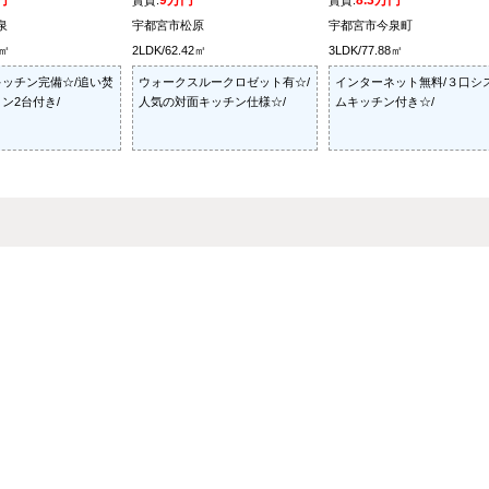
円
9万円
8.3万円
賃貸:
賃貸:
泉
宇都宮市松原
宇都宮市今泉町
1㎡
2LDK/62.42㎡
3LDK/77.88㎡
ッチン完備☆/追い焚
ウォークスルークロゼット有☆/
インターネット無料/３口シ
ン2台付き/
人気の対面キッチン仕様☆/
ムキッチン付き☆/