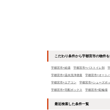
こだわり条件から宇都宮市の物件を
宇都宮市+給湯
宇都宮市+バストイレ別
宇都宮市+温水洗浄便座
宇都宮市+オート
宇都宮市+エアコン
宇都宮市+シューズボ
宇都宮市+宅配ボックス
宇都宮市+駐輪場
最近検索した条件一覧