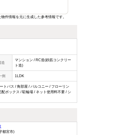
た物件情報を元に生成した参考情報です。
マンション / RC造(鉄筋コンクリー
構造
ト造)
一例
1LDK
オートバス / 角部屋 / バルコニー / フローリン
宅配ボックス / 駐輪場 / ネット使用料不要 / シ
校
宇都宮市)