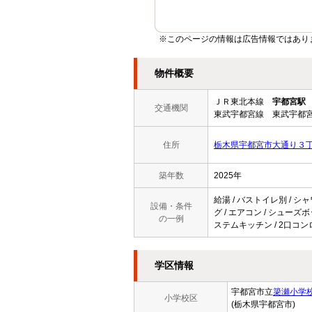
※このページの情報は広告情報ではあり
物件概要
ＪＲ東北本線
宇都宮駅
交通機関
東武宇都宮線 東武宇都宮
住所
栃木県宇都宮市大通り３
築年数
2025年
給湯 / バストイレ別 / シャ
設備・条件
グ / エアコン / シューズ
の一例
ステムキッチン / 2口コン
学区情報
宇都宮市立
簗瀬小学
小学校区
(栃木県宇都宮市)