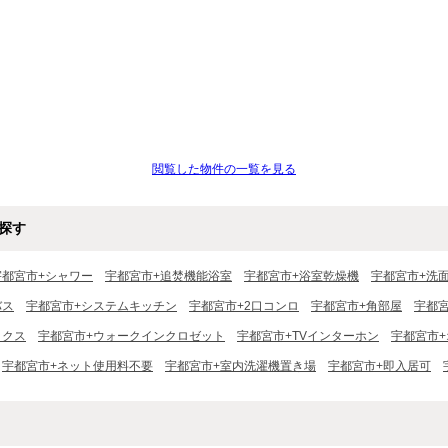
閲覧した物件の一覧を見る
探す
宇都宮市+シャワー
宇都宮市+追焚機能浴室
宇都宮市+浴室乾燥機
宇都宮市+洗
バス
宇都宮市+システムキッチン
宇都宮市+2口コンロ
宇都宮市+角部屋
宇都
ックス
宇都宮市+ウォークインクロゼット
宇都宮市+TVインターホン
宇都宮市
宇都宮市+ネット使用料不要
宇都宮市+室内洗濯機置き場
宇都宮市+即入居可