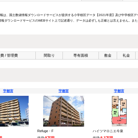
情報は、国土数値情報ダウンロードサービスが提供する小学校区データ【2021年度】及び中学校区デ
報ダウンロードサービスのWEBサイト上で記述通り、データは必ずしも正確とは言えません。また
費 / 管理費
間取り
専有面積
敷金
礼金
宇都宮
宇都宮
宇都宮
Refuge・F
ハイツマロニエ今泉