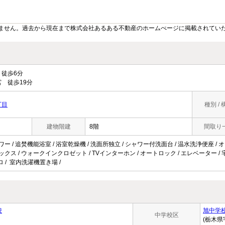
ません。過去から現在まで株式会社あるある不動産のホームぺージに掲載されてい
徒歩6分
 徒歩19分
丁目
種別 / 
建物階建
8階
間取り
ワー / 追焚機能浴室 / 浴室乾燥機 / 洗面所独立 / シャワー付洗面台 / 温水洗浄便座 / 
ボックス / ウォークインクロゼット / TVインターホン / オートロック / エレベーター / 
ロ / 室内洗濯機置き場 /
校
旭中学
中学校区
(栃木県