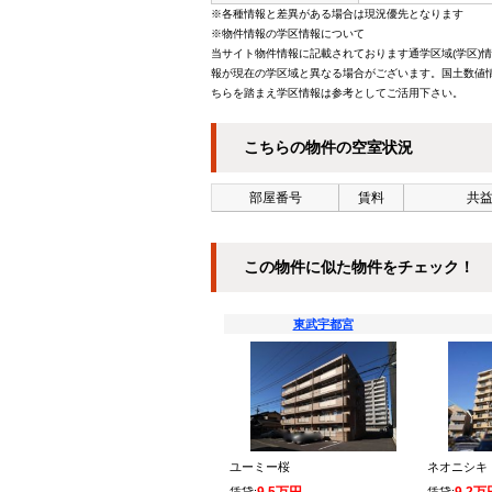
※各種情報と差異がある場合は現況優先となります
※物件情報の学区情報について
当サイト物件情報に記載されております通学区域(学区)
報が現在の学区域と異なる場合がございます。国土数値情
ちらを踏まえ学区情報は参考としてご活用下さい。
こちらの物件の空室状況
部屋番号
賃料
共益
この物件に似た物件をチェック！
東武宇都宮
ユーミー桜
ネオニシキ