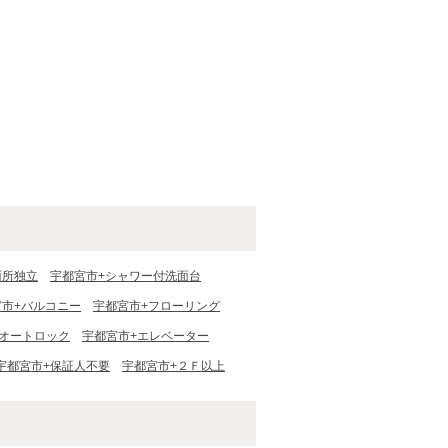
面所独立
宇都宮市+シャワー付洗面台
宮市+バルコニー
宇都宮市+フローリング
+オートロック
宇都宮市+エレベーター
宇都宮市+保証人不要
宇都宮市+２Ｆ以上