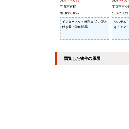
9.5万円
9.2万
賃貸:
賃貸:
宇都宮市桜
宇都宮市今
3LDK/65.65㎡
1LDK/57.2
インターネット無料☆/追い焚き
システムキ
付き最上階角部屋/
き・エアコ
閲覧した物件の履歴