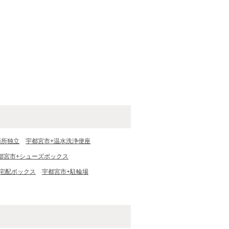
面所独立
宇都宮市+温水洗浄便座
都宮市+シューズボックス
+宅配ボックス
宇都宮市+駐輪場