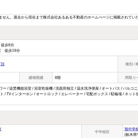
ません。過去から現在まで株式会社あるある不動産のホームぺージに掲載されてい
徒歩6分
 徒歩19分
丁目
種別 / 
建物階建
8階
間取り
ャワー / 追焚機能浴室 / 浴室乾燥機 / 洗面所独立 / 温水洗浄便座 / オートバス / バルコ
 / TVインターホン / オートロック / エレベーター / 宅配ボックス / 駐輪場 / ネ
校
旭中学
中学校区
(栃木県