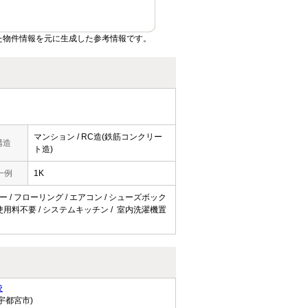
た物件情報を元に生成した参考情報です。
マンション / RC造(鉄筋コンクリー
構造
ト造)
一例
1K
ニー / フローリング / エアコン / シューズボック
ット使用料不要 / システムキッチン / 室内洗濯機置
校
宇都宮市)