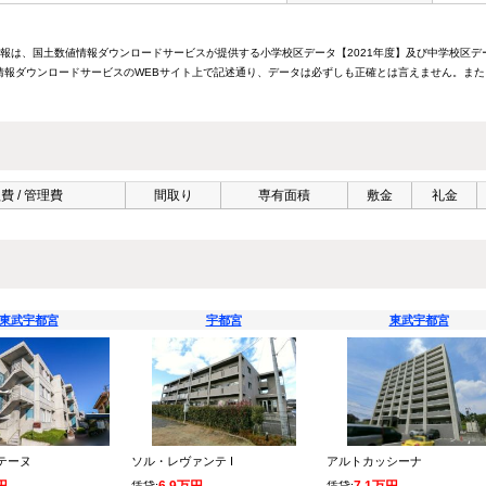
情報は、国土数値情報ダウンロードサービスが提供する小学校区データ【2021年度】及び中学校区デ
報ダウンロードサービスのWEBサイト上で記述通り、データは必ずしも正確とは言えません。また
費 / 管理費
間取り
専有面積
敷金
礼金
東武宇都宮
宇都宮
東武宇都宮
テーヌ
ソル・レヴァンテ I
アルトカッシーナ