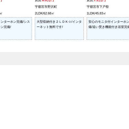
円
6.9万円
7.1万円
賃貸:
賃貸:
宇都宮市野沢町
宇都宮市下戸祭
7㎡
2LDK/62.68㎡
1LDK/45.83㎡
ンターホン完備/シス
大型収納付き２ＬＤＫ☆/インタ
安心のモニタ付インターホ
ン完備/
ーネット無料です/
備/追い焚き機能付き浴室完備