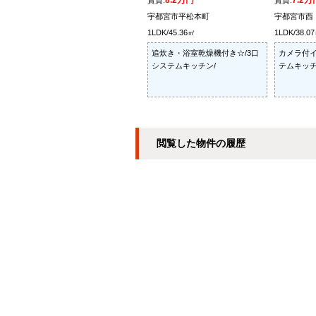
8.2万円
7.2万
賃貸:
賃貸:
宇都宮市平松本町
宇都宮市西
1LDK/45.36㎡
1LDK/38.0
追炊き・浴室乾燥機付き☆/3口
カメラ付イ
システムキッチン/
テムキッチ
閲覧した物件の履歴