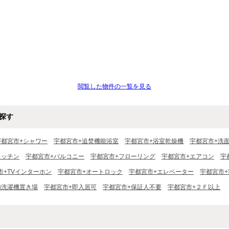
閲覧した物件の一覧を見る
探す
宇都宮市+シャワー
宇都宮市+追焚機能浴室
宇都宮市+浴室乾燥機
宇都宮市+洗
キッチン
宇都宮市+バルコニー
宇都宮市+フローリング
宇都宮市+エアコン
宇
市+TVインターホン
宇都宮市+オートロック
宇都宮市+エレベーター
宇都宮市
内洗濯機置き場
宇都宮市+即入居可
宇都宮市+保証人不要
宇都宮市+２Ｆ以上