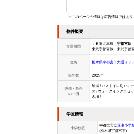
※このページの情報は広告情報ではあり
物件概要
ＪＲ東北本線
宇都宮駅
交通機関
東武宇都宮線 東武宇都宮
住所
栃木県宇都宮市大通り３
築年数
2025年
給湯 / バストイレ別 / シ
設備・条件
ス / ウォークインクロゼット
の一例
き場 /
学区情報
宇都宮市立
簗瀬小学
小学校区
(栃木県宇都宮市)