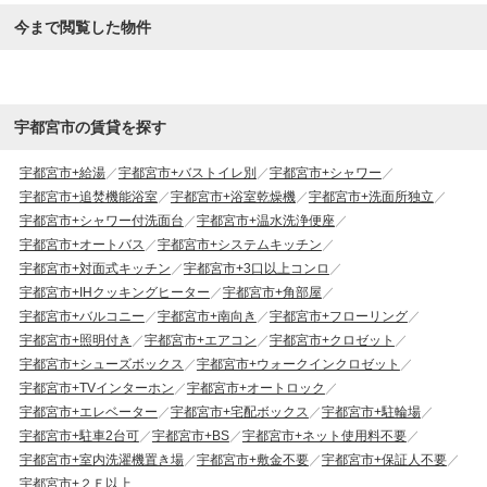
今まで閲覧した物件
宇都宮市の賃貸を探す
宇都宮市+給湯
宇都宮市+バストイレ別
宇都宮市+シャワー
宇都宮市+追焚機能浴室
宇都宮市+浴室乾燥機
宇都宮市+洗面所独立
宇都宮市+シャワー付洗面台
宇都宮市+温水洗浄便座
宇都宮市+オートバス
宇都宮市+システムキッチン
宇都宮市+対面式キッチン
宇都宮市+3口以上コンロ
宇都宮市+IHクッキングヒーター
宇都宮市+角部屋
宇都宮市+バルコニー
宇都宮市+南向き
宇都宮市+フローリング
宇都宮市+照明付き
宇都宮市+エアコン
宇都宮市+クロゼット
宇都宮市+シューズボックス
宇都宮市+ウォークインクロゼット
宇都宮市+TVインターホン
宇都宮市+オートロック
宇都宮市+エレベーター
宇都宮市+宅配ボックス
宇都宮市+駐輪場
宇都宮市+駐車2台可
宇都宮市+BS
宇都宮市+ネット使用料不要
宇都宮市+室内洗濯機置き場
宇都宮市+敷金不要
宇都宮市+保証人不要
宇都宮市+２Ｆ以上