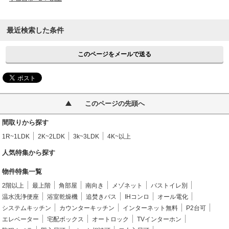
最近検索した条件
このページをメールで送る
このページの先頭へ
間取りから探す
1R~1LDK
2K~2LDK
3k~3LDK
4K~以上
人気特集から探す
物件特集一覧
2階以上
最上階
角部屋
南向き
メゾネット
バストイレ別
温水洗浄便座
浴室乾燥機
追焚きバス
IHコンロ
オール電化
システムキッチン
カウンターキッチン
インターネット無料
P2台可
エレベーター
宅配ボックス
オートロック
TVインターホン