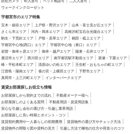
防犯カメラ
即入居可
ペット相談可
二人入居可
ウォークインクローゼット
宇都宮市のエリア特集
宝木・細谷エリア
上戸祭・野沢エリア
山本・富士見が丘エリア
さくら市エリア
河内・岡本エリア
高根沢町宝石台光陽台エリア
駒生・下荒針エリア
戸祭・若草エリア
鶴田・砥上エリア
宇都宮中心地(西口）エリア
宇都宮中心地（東口）エリア
岩曽・御幸ヶ原エリア
御幸・越戸エリア
陽東・石井エリア
鹿沼市エリア
西川田エリア
南宇都宮駅不動前エリア
簗瀬・下栗エリア
峰・平松本町エリア
清原ゆいの杜エリア
壬生町・おもちゃの町エリア
江曽島・陽南エリア
雀の宮・上横田エリア
下野市エリア
真岡市・上三川町エリア
インターパークエリア
賃貸お部屋探しお役立ち情報
お部屋探しから契約までの流れ
不動産オーナー様へ
お部屋探しのよくある質問
不動産用語・賃貸用語集
安心な引越し会社の選び方・引越し業界用語
お部屋探しに良い時期とポイント・コツ
賃貸契約費用や一人暮らしの初期費用
賃貸物件の選び方やチェック方法
賃貸物件の間取り図や資料の見方
引越し方法で梱包の仕方や荷造りのコツ