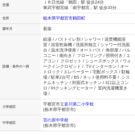
ＪＲ日光線「鶴田」駅 徒歩24分
交通
東武宇都宮線「南宇都宮」駅 徒歩33分
栃木県宇都宮市鶴田町
住所
新築
築年月
給湯 / バストイレ別 / シャワー / 追焚機能浴
室 / 浴室乾燥機 / 洗面所独立 / シャワー付洗面
台 / 温水洗浄便座 / オートバス / 角部屋 / バル
コニー / 南向き / フローリング / 照明付き / エ
アコン / クロゼット / シューズボックス / ウォ
ークインクロゼット / TVインターホン / オー
設備・条件の一例
トロック / エレベーター / 宅配ボックス / 駐輪
場 / 駐車2台可 / BS / ネット使用料不要 / シス
テムキッチン / 対面式キッチン / 3口以上コン
ロ / IHクッキングヒーター / 室内洗濯機置き
場 /
宇都宮市立
姿川第二小学校
小学校区
(栃木県宇都宮市)
宮の原中学校
中学校区
(栃木県宇都宮市)