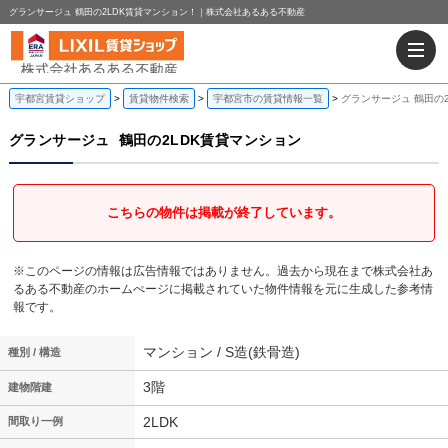
グランサージュ 鶴田の2LDK賃貸マンション！｜株式会社あるある不動産
宇都宮賃貸ショップ
賃貸物件検索
宇都宮市の賃貸情報一覧
グランサージュ 鶴田の
グランサージュ
鶴田の2LDK賃貸マンション
こちらの物件は掲載が終了しています。
※このページの情報は広告情報ではありません。過去から現在まで株式会社あ
るある不動産のホームぺージに掲載されていた物件情報を元に生成した参考情
報です。
マンション / S造(鉄骨造)
種別 / 構造
3階
建物階建
2LDK
間取り一例