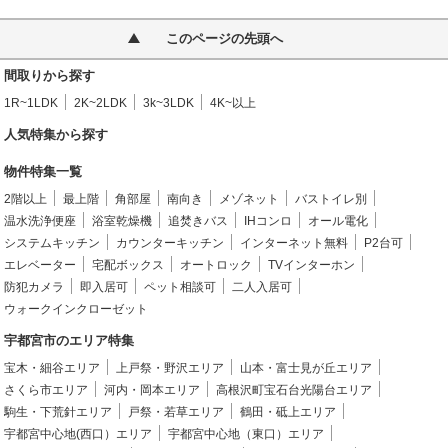
このページの先頭へ
間取りから探す
1R~1LDK
2K~2LDK
3k~3LDK
4K~以上
人気特集から探す
物件特集一覧
2階以上
最上階
角部屋
南向き
メゾネット
バストイレ別
温水洗浄便座
浴室乾燥機
追焚きバス
IHコンロ
オール電化
システムキッチン
カウンターキッチン
インターネット無料
P2台可
エレベーター
宅配ボックス
オートロック
TVインターホン
防犯カメラ
即入居可
ペット相談可
二人入居可
ウォークインクローゼット
宇都宮市のエリア特集
宝木・細谷エリア
上戸祭・野沢エリア
山本・富士見が丘エリア
さくら市エリア
河内・岡本エリア
高根沢町宝石台光陽台エリア
駒生・下荒針エリア
戸祭・若草エリア
鶴田・砥上エリア
宇都宮中心地(西口）エリア
宇都宮中心地（東口）エリア