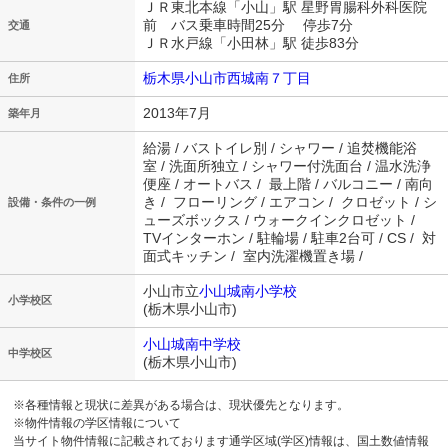
ＪＲ東北本線「小山」駅 星野胃腸科外科医院
前 バス乗車時間25分 停歩7分
交通
ＪＲ水戸線「小田林」駅 徒歩83分
栃木県小山市西城南７丁目
住所
2013年7月
築年月
給湯 / バストイレ別 / シャワー / 追焚機能浴
室 / 洗面所独立 / シャワー付洗面台 / 温水洗浄
便座 / オートバス / 最上階 / バルコニー / 南向
き / フローリング / エアコン / クロゼット / シ
設備・条件の一例
ューズボックス / ウォークインクロゼット /
TVインターホン / 駐輪場 / 駐車2台可 / CS / 対
面式キッチン / 室内洗濯機置き場 /
小山市立
小山城南小学校
小学校区
(栃木県小山市)
小山城南中学校
中学校区
(栃木県小山市)
※各種情報と現状に差異がある場合は、現状優先となります。
※物件情報の学区情報について
当サイト物件情報に記載されております通学区域(学区)情報は、国土数値情報