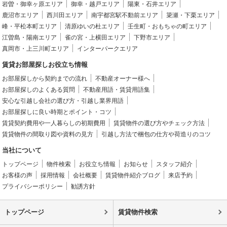
岩曽・御幸ヶ原エリア
御幸・越戸エリア
陽東・石井エリア
鹿沼市エリア
西川田エリア
南宇都宮駅不動前エリア
簗瀬・下栗エリア
峰・平松本町エリア
清原ゆいの杜エリア
壬生町・おもちゃの町エリア
江曽島・陽南エリア
雀の宮・上横田エリア
下野市エリア
真岡市・上三川町エリア
インターパークエリア
賃貸お部屋探しお役立ち情報
お部屋探しから契約までの流れ
不動産オーナー様へ
お部屋探しのよくある質問
不動産用語・賃貸用語集
安心な引越し会社の選び方・引越し業界用語
お部屋探しに良い時期とポイント・コツ
賃貸契約費用や一人暮らしの初期費用
賃貸物件の選び方やチェック方法
賃貸物件の間取り図や資料の見方
引越し方法で梱包の仕方や荷造りのコツ
当社について
トップページ
物件検索
お役立ち情報
お知らせ
スタッフ紹介
お客様の声
採用情報
会社概要
賃貸物件紹介ブログ
来店予約
プライバシーポリシー
勧誘方針
トップページ
賃貸物件検索