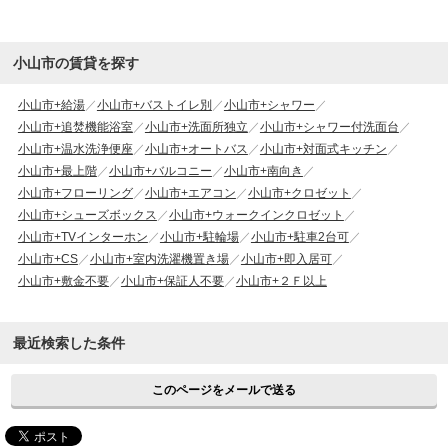
小山市の賃貸を探す
小山市+給湯
小山市+バストイレ別
小山市+シャワー
小山市+追焚機能浴室
小山市+洗面所独立
小山市+シャワー付洗面台
小山市+温水洗浄便座
小山市+オートバス
小山市+対面式キッチン
小山市+最上階
小山市+バルコニー
小山市+南向き
小山市+フローリング
小山市+エアコン
小山市+クロゼット
小山市+シューズボックス
小山市+ウォークインクロゼット
小山市+TVインターホン
小山市+駐輪場
小山市+駐車2台可
小山市+CS
小山市+室内洗濯機置き場
小山市+即入居可
小山市+敷金不要
小山市+保証人不要
小山市+２Ｆ以上
最近検索した条件
このページをメールで送る