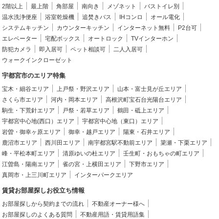
2階以上
最上階
角部屋
南向き
メゾネット
バストイレ別
温水洗浄便座
浴室乾燥機
追焚きバス
IHコンロ
オール電化
システムキッチン
カウンターキッチン
インターネット無料
P2台可
エレベーター
宅配ボックス
オートロック
TVインターホン
防犯カメラ
即入居可
ペット相談可
二人入居可
ウォークインクローゼット
宇都宮市のエリア特集
宝木・細谷エリア
上戸祭・野沢エリア
山本・富士見が丘エリア
さくら市エリア
河内・岡本エリア
高根沢町宝石台光陽台エリア
駒生・下荒針エリア
戸祭・若草エリア
鶴田・砥上エリア
宇都宮中心地(西口）エリア
宇都宮中心地（東口）エリア
岩曽・御幸ヶ原エリア
御幸・越戸エリア
陽東・石井エリア
鹿沼市エリア
西川田エリア
南宇都宮駅不動前エリア
簗瀬・下栗エリア
峰・平松本町エリア
清原ゆいの杜エリア
壬生町・おもちゃの町エリア
江曽島・陽南エリア
雀の宮・上横田エリア
下野市エリア
真岡市・上三川町エリア
インターパークエリア
賃貸お部屋探しお役立ち情報
お部屋探しから契約までの流れ
不動産オーナー様へ
お部屋探しのよくある質問
不動産用語・賃貸用語集