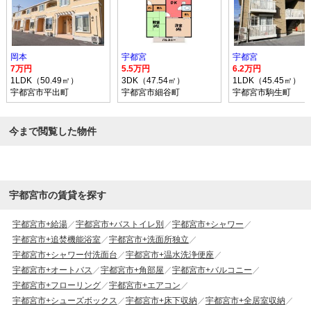
岡本
宇都宮
宇都宮
7万円
5.5万円
6.2万円
1LDK（50.49㎡）
3DK（47.54㎡）
1LDK（45.45㎡）
宇都宮市平出町
宇都宮市細谷町
宇都宮市駒生町
今まで閲覧した物件
宇都宮市の賃貸を探す
宇都宮市+給湯
宇都宮市+バストイレ別
宇都宮市+シャワー
宇都宮市+追焚機能浴室
宇都宮市+洗面所独立
宇都宮市+シャワー付洗面台
宇都宮市+温水洗浄便座
宇都宮市+オートバス
宇都宮市+角部屋
宇都宮市+バルコニー
宇都宮市+フローリング
宇都宮市+エアコン
宇都宮市+シューズボックス
宇都宮市+床下収納
宇都宮市+全居室収納