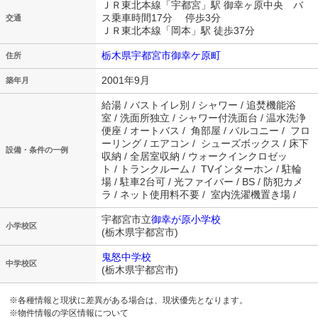
ＪＲ東北本線「宇都宮」駅 御幸ヶ原中央 バ
ス乗車時間17分 停歩3分
交通
ＪＲ東北本線「岡本」駅 徒歩37分
栃木県宇都宮市御幸ケ原町
住所
2001年9月
築年月
給湯 / バストイレ別 / シャワー / 追焚機能浴
室 / 洗面所独立 / シャワー付洗面台 / 温水洗浄
便座 / オートバス / 角部屋 / バルコニー / フロ
ーリング / エアコン / シューズボックス / 床下
設備・条件の一例
収納 / 全居室収納 / ウォークインクロゼッ
ト / トランクルーム / TVインターホン / 駐輪
場 / 駐車2台可 / 光ファイバー / BS / 防犯カメ
ラ / ネット使用料不要 / 室内洗濯機置き場 /
宇都宮市立
御幸が原小学校
小学校区
(栃木県宇都宮市)
鬼怒中学校
中学校区
(栃木県宇都宮市)
※各種情報と現状に差異がある場合は、現状優先となります。
※物件情報の学区情報について