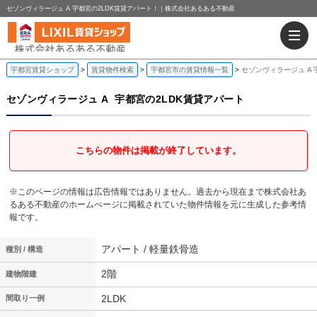
セゾンヴィラージュ A 宇都宮の2LDK賃貸アパート！｜株式会社あるある不動産
宇都宮賃貸ショップ
賃貸物件検索
宇都宮市の賃貸情報一覧
セゾンヴィラージュ A 
セゾンヴィラージュ A
宇都宮の2LDK賃貸アパート
こちらの物件は掲載が終了しています。
※このページの情報は広告情報ではありません。過去から現在まで株式会社あ
るある不動産のホームぺージに掲載されていた物件情報を元に生成した参考情
報です。
アパート / 軽量鉄骨造
種別 / 構造
2階
建物階建
2LDK
間取り一例