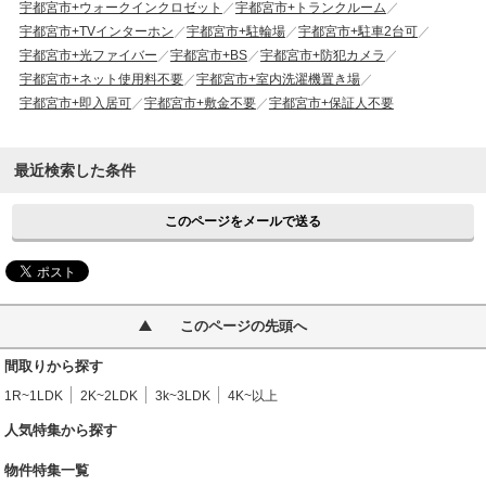
宇都宮市+ウォークインクロゼット
宇都宮市+トランクルーム
宇都宮市+TVインターホン
宇都宮市+駐輪場
宇都宮市+駐車2台可
宇都宮市+光ファイバー
宇都宮市+BS
宇都宮市+防犯カメラ
宇都宮市+ネット使用料不要
宇都宮市+室内洗濯機置き場
宇都宮市+即入居可
宇都宮市+敷金不要
宇都宮市+保証人不要
最近検索した条件
このページをメールで送る
このページの先頭へ
間取りから探す
1R~1LDK
2K~2LDK
3k~3LDK
4K~以上
人気特集から探す
物件特集一覧