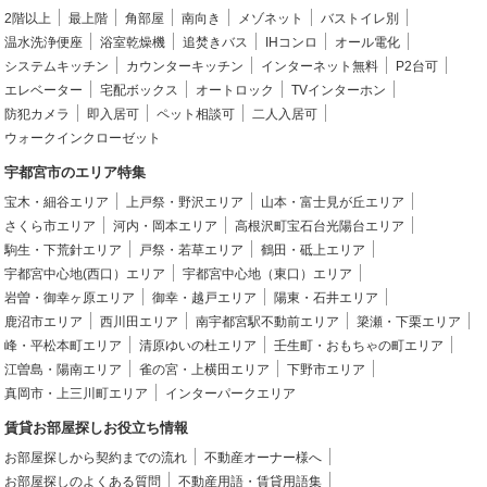
2階以上
最上階
角部屋
南向き
メゾネット
バストイレ別
温水洗浄便座
浴室乾燥機
追焚きバス
IHコンロ
オール電化
システムキッチン
カウンターキッチン
インターネット無料
P2台可
エレベーター
宅配ボックス
オートロック
TVインターホン
防犯カメラ
即入居可
ペット相談可
二人入居可
ウォークインクローゼット
宇都宮市のエリア特集
宝木・細谷エリア
上戸祭・野沢エリア
山本・富士見が丘エリア
さくら市エリア
河内・岡本エリア
高根沢町宝石台光陽台エリア
駒生・下荒針エリア
戸祭・若草エリア
鶴田・砥上エリア
宇都宮中心地(西口）エリア
宇都宮中心地（東口）エリア
岩曽・御幸ヶ原エリア
御幸・越戸エリア
陽東・石井エリア
鹿沼市エリア
西川田エリア
南宇都宮駅不動前エリア
簗瀬・下栗エリア
峰・平松本町エリア
清原ゆいの杜エリア
壬生町・おもちゃの町エリア
江曽島・陽南エリア
雀の宮・上横田エリア
下野市エリア
真岡市・上三川町エリア
インターパークエリア
賃貸お部屋探しお役立ち情報
お部屋探しから契約までの流れ
不動産オーナー様へ
お部屋探しのよくある質問
不動産用語・賃貸用語集