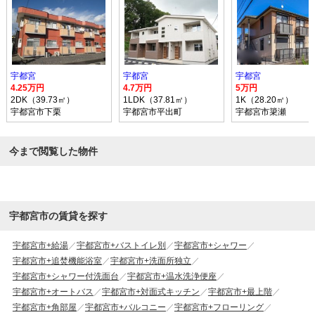
宇都宮
宇都宮
宇都宮
4.25万円
4.7万円
5万円
2DK（39.73㎡）
1LDK（37.81㎡）
1K（28.20㎡）
宇都宮市下栗
宇都宮市平出町
宇都宮市簗瀬
今まで閲覧した物件
宇都宮市の賃貸を探す
宇都宮市+給湯
宇都宮市+バストイレ別
宇都宮市+シャワー
宇都宮市+追焚機能浴室
宇都宮市+洗面所独立
宇都宮市+シャワー付洗面台
宇都宮市+温水洗浄便座
宇都宮市+オートバス
宇都宮市+対面式キッチン
宇都宮市+最上階
宇都宮市+角部屋
宇都宮市+バルコニー
宇都宮市+フローリング