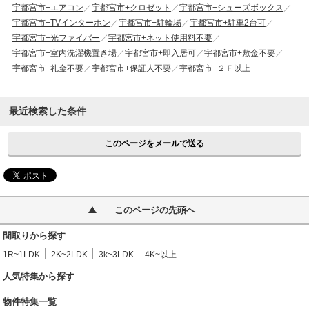
宇都宮市+エアコン
宇都宮市+クロゼット
宇都宮市+シューズボックス
宇都宮市+TVインターホン
宇都宮市+駐輪場
宇都宮市+駐車2台可
宇都宮市+光ファイバー
宇都宮市+ネット使用料不要
宇都宮市+室内洗濯機置き場
宇都宮市+即入居可
宇都宮市+敷金不要
宇都宮市+礼金不要
宇都宮市+保証人不要
宇都宮市+２Ｆ以上
最近検索した条件
このページをメールで送る
このページの先頭へ
間取りから探す
1R~1LDK
2K~2LDK
3k~3LDK
4K~以上
人気特集から探す
物件特集一覧