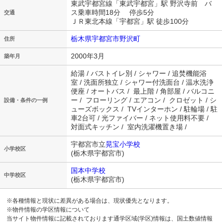
東武宇都宮線「東武宇都宮」駅 野沢寺前 バ
ス乗車時間18分 停歩5分
交通
ＪＲ東北本線「宇都宮」駅 徒歩100分
栃木県宇都宮市野沢町
住所
2000年3月
築年月
給湯 / バストイレ別 / シャワー / 追焚機能浴
室 / 洗面所独立 / シャワー付洗面台 / 温水洗浄
便座 / オートバス / 最上階 / 角部屋 / バルコニ
ー / フローリング / エアコン / クロゼット / シ
設備・条件の一例
ューズボックス / TVインターホン / 駐輪場 / 駐
車2台可 / 光ファイバー / ネット使用料不要 /
対面式キッチン / 室内洗濯機置き場 /
宇都宮市立
晃宝小学校
小学校区
(栃木県宇都宮市)
国本中学校
中学校区
(栃木県宇都宮市)
※各種情報と現状に差異がある場合は、現状優先となります。
※物件情報の学区情報について
当サイト物件情報に記載されております通学区域(学区)情報は、国土数値情報