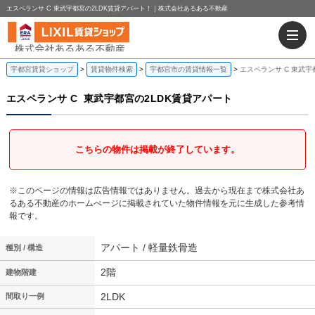
エスペランサ C 東武宇都宮の2LDK賃貸アパート！｜株式会社あるある不動産
宇都宮賃貸ショップ
賃貸物件検索
宇都宮市の賃貸情報一覧
エスペランサ C 東武宇
エスペランサ C
東武宇都宮の2LDK賃貸アパート
こちらの物件は掲載が終了しています。
※このページの情報は広告情報ではありません。過去から現在まで株式会社あ
るある不動産のホームぺージに掲載されていた物件情報を元に生成した参考情
報です。
アパート / 軽量鉄骨造
種別 / 構造
2階
建物階建
2LDK
間取り一例