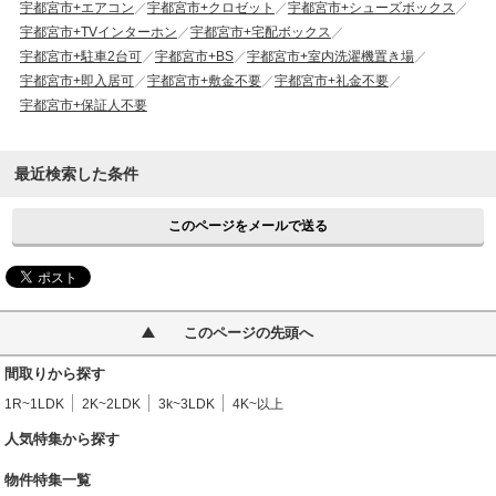
宇都宮市+エアコン
宇都宮市+クロゼット
宇都宮市+シューズボックス
宇都宮市+TVインターホン
宇都宮市+宅配ボックス
宇都宮市+駐車2台可
宇都宮市+BS
宇都宮市+室内洗濯機置き場
宇都宮市+即入居可
宇都宮市+敷金不要
宇都宮市+礼金不要
宇都宮市+保証人不要
最近検索した条件
このページをメールで送る
このページの先頭へ
間取りから探す
1R~1LDK
2K~2LDK
3k~3LDK
4K~以上
人気特集から探す
物件特集一覧