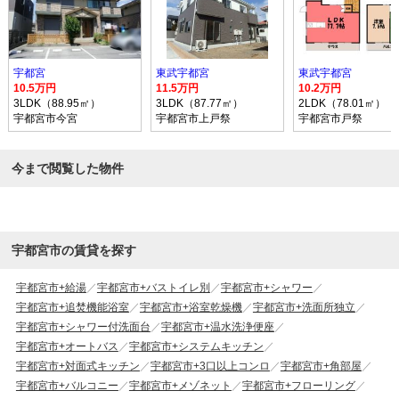
宇都宮
東武宇都宮
東武宇都宮
10.5万円
11.5万円
10.2万円
3LDK（88.95㎡）
3LDK（87.77㎡）
2LDK（78.01㎡）
宇都宮市今宮
宇都宮市上戸祭
宇都宮市戸祭
今まで閲覧した物件
宇都宮市の賃貸を探す
宇都宮市+給湯
宇都宮市+バストイレ別
宇都宮市+シャワー
宇都宮市+追焚機能浴室
宇都宮市+浴室乾燥機
宇都宮市+洗面所独立
宇都宮市+シャワー付洗面台
宇都宮市+温水洗浄便座
宇都宮市+オートバス
宇都宮市+システムキッチン
宇都宮市+対面式キッチン
宇都宮市+3口以上コンロ
宇都宮市+角部屋
宇都宮市+バルコニー
宇都宮市+メゾネット
宇都宮市+フローリング