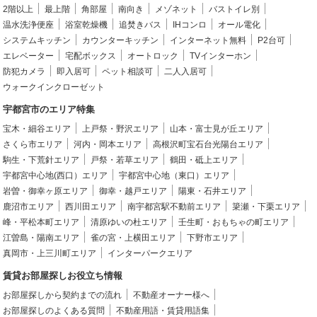
2階以上
最上階
角部屋
南向き
メゾネット
バストイレ別
温水洗浄便座
浴室乾燥機
追焚きバス
IHコンロ
オール電化
システムキッチン
カウンターキッチン
インターネット無料
P2台可
エレベーター
宅配ボックス
オートロック
TVインターホン
防犯カメラ
即入居可
ペット相談可
二人入居可
ウォークインクローゼット
宇都宮市のエリア特集
宝木・細谷エリア
上戸祭・野沢エリア
山本・富士見が丘エリア
さくら市エリア
河内・岡本エリア
高根沢町宝石台光陽台エリア
駒生・下荒針エリア
戸祭・若草エリア
鶴田・砥上エリア
宇都宮中心地(西口）エリア
宇都宮中心地（東口）エリア
岩曽・御幸ヶ原エリア
御幸・越戸エリア
陽東・石井エリア
鹿沼市エリア
西川田エリア
南宇都宮駅不動前エリア
簗瀬・下栗エリア
峰・平松本町エリア
清原ゆいの杜エリア
壬生町・おもちゃの町エリア
江曽島・陽南エリア
雀の宮・上横田エリア
下野市エリア
真岡市・上三川町エリア
インターパークエリア
賃貸お部屋探しお役立ち情報
お部屋探しから契約までの流れ
不動産オーナー様へ
お部屋探しのよくある質問
不動産用語・賃貸用語集