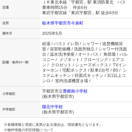
ＪＲ東北本線「宇都宮」駅 東消防署北 バス
乗車時間15分 停歩5分
交通
東武宇都宮線「東武宇都宮」駅 徒歩63分
栃木県宇都宮市今泉町
住所
2025年5月
築年月
給湯 / バストイレ別 / シャワー / 追焚機能浴
室 / 浴室乾燥機 / 洗面所独立 / シャワー付洗面
台 / 温水洗浄便座 / オートバス / 角部屋 / バル
コニー / メゾネット / フローリング / エアコ
設備・条件の一例
ン / クロゼット / シューズボックス / TVイン
ターホン / 宅配ボックス / 駐車2台可 / BS / シ
ステムキッチン / 対面式キッチン / 3口以上コ
ンロ / 室内洗濯機置き場 /
宇都宮市立
豊郷南小学校
小学校区
(栃木県宇都宮市)
陽北中学校
中学校区
(栃木県宇都宮市)
※各種情報と現状に差異がある場合は、現状優先となります。
※物件情報の学区情報について