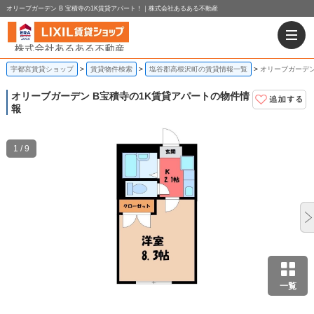
オリーブガーデン B 宝積寺の1K賃貸アパート！｜株式会社あるある不動産
宇都宮賃貸ショップ
賃貸物件検索
塩谷郡高根沢町の賃貸情報一覧
オリーブガーデン
オリーブガーデン B
宝積寺の1K賃貸アパートの物件情
報
1 / 9
一覧