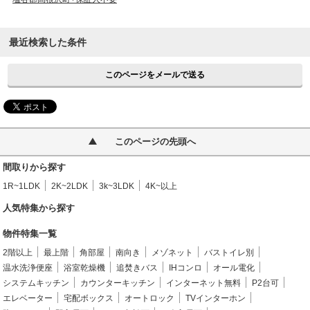
最近検索した条件
このページをメールで送る
このページの先頭へ
間取りから探す
1R~1LDK
2K~2LDK
3k~3LDK
4K~以上
人気特集から探す
物件特集一覧
2階以上
最上階
角部屋
南向き
メゾネット
バストイレ別
温水洗浄便座
浴室乾燥機
追焚きバス
IHコンロ
オール電化
システムキッチン
カウンターキッチン
インターネット無料
P2台可
エレベーター
宅配ボックス
オートロック
TVインターホン