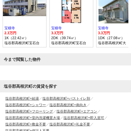
宝積寺
宝積寺
宝積寺
2.3万円
3.3万円
3.3万円
1K（22.42㎡）
2DK（39.74㎡）
1DK（27.08㎡）
塩谷郡高根沢町宝石台
塩谷郡高根沢町宝石台
塩谷郡高根沢町大
今まで閲覧した物件
塩谷郡高根沢町の賃貸を探す
塩谷郡高根沢町+給湯
塩谷郡高根沢町+バストイレ別
塩谷郡高根沢町+シャワー
塩谷郡高根沢町+南向き
塩谷郡高根沢町+フローリング
塩谷郡高根沢町+エアコン
塩谷郡高根沢町+室内洗濯機置き場
塩谷郡高根沢町+即入居可
塩谷郡高根沢町+敷金不要
塩谷郡高根沢町+礼金不要
塩谷郡高根沢町+保証人不要