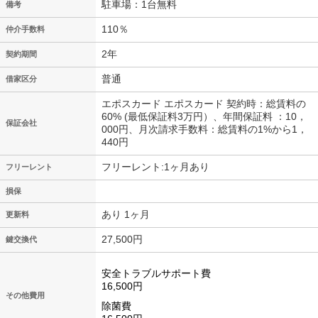
駐車場：1台無料
備考
110％
仲介手数料
2年
契約期間
普通
借家区分
エポスカード エポスカード 契約時：総賃料の
60% (最低保証料3万円）、年間保証料 ：10，
保証会社
000円、月次請求手数料：総賃料の1%から1，
440円
フリーレント:1ヶ月あり
フリーレント
損保
あり 1ヶ月
更新料
27,500円
鍵交換代
安全トラブルサポート費
16,500円
その他費用
除菌費