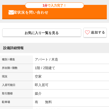
1分
で入力完了！
お気に入り一覧を見る
設備詳細情報
アパート / 木造
種別 / 構造
1階 / 2階建て
所在階 / 階数
空家
現況
即入居可
入居可能日
媒介
取引態様
有 無料
駐車場