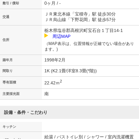
0ヶ月 / -
敷引 / 償却
ＪＲ東北本線「宝積寺」駅 徒歩30分
交通
ＪＲ烏山線「下野花岡」駅 徒歩57分
栃木県塩谷郡高根沢町宝石台１丁目14-1
周辺MAP
住所
（MAP表示は、位置情報が正確でない場合があり
ます。)
1998年2月
築年月
1K (K2.1畳/洋室8.3畳(*階))
間取り
2
22.42ｍ
専有面積
南
主要採光面
設備・条件・こだわり
キッチン
給湯 / バストイレ別 / シャワー / 室内洗濯機置