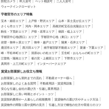
防犯カメラ
即入居可
ペット相談可
二人入居可
ウォークインクローゼット
宇都宮市のエリア特集
宝木・細谷エリア
上戸祭・野沢エリア
山本・富士見が丘エリア
さくら市エリア
河内・岡本エリア
高根沢町宝石台光陽台エリア
駒生・下荒針エリア
戸祭・若草エリア
鶴田・砥上エリア
宇都宮中心地(西口）エリア
宇都宮中心地（東口）エリア
岩曽・御幸ヶ原エリア
御幸・越戸エリア
陽東・石井エリア
鹿沼市エリア
西川田エリア
南宇都宮駅不動前エリア
簗瀬・下栗エリア
峰・平松本町エリア
清原ゆいの杜エリア
壬生町・おもちゃの町エリア
江曽島・陽南エリア
雀の宮・上横田エリア
下野市エリア
真岡市・上三川町エリア
インターパークエリア
賃貸お部屋探しお役立ち情報
お部屋探しから契約までの流れ
不動産オーナー様へ
お部屋探しのよくある質問
不動産用語・賃貸用語集
安心な引越し会社の選び方・引越し業界用語
お部屋探しに良い時期とポイント・コツ
賃貸契約費用や一人暮らしの初期費用
賃貸物件の選び方やチェック方法
賃貸物件の間取り図や資料の見方
引越し方法で梱包の仕方や荷造りのコツ