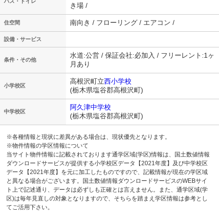
バス・トイレ
き場 /
南向き / フローリング / エアコン /
住空間
設備・サービス
水道:公営 / 保証会社:必加入 / フリーレント:1ヶ
条件・その他
月あり
高根沢町立
西小学校
小学校区
(栃木県塩谷郡高根沢町)
阿久津中学校
中学校区
(栃木県塩谷郡高根沢町)
※各種情報と現状に差異がある場合は、現状優先となります。
※物件情報の学区情報について
当サイト物件情報に記載されております通学区域(学区)情報は、国土数値情報
ダウンロードサービスが提供する小学校区データ【2021年度】及び中学校区
データ【2021年度】を元に加工したものですので、記載情報が現在の学区域
と異なる場合がございます。国土数値情報ダウンロードサービスのWEBサイ
ト上で記述通り、データは必ずしも正確とは言えません。また、通学区域(学
区)は毎年見直しの対象となりますので、そちらを踏まえ学区情報は参考とし
てご活用下さい。