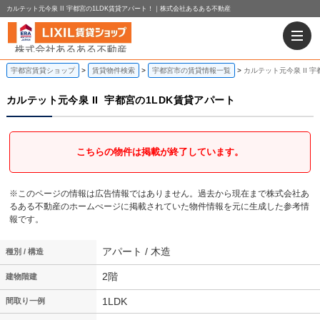
カルテット元今泉 II 宇都宮の1LDK賃貸アパート！｜株式会社あるある不動産
宇都宮賃貸ショップ
賃貸物件検索
宇都宮市の賃貸情報一覧
カルテット元今泉 II 
カルテット元今泉 II
宇都宮の1LDK賃貸アパート
こちらの物件は掲載が終了しています。
※このページの情報は広告情報ではありません。過去から現在まで株式会社あ
るある不動産のホームぺージに掲載されていた物件情報を元に生成した参考情
報です。
アパート / 木造
種別 / 構造
2階
建物階建
1LDK
間取り一例