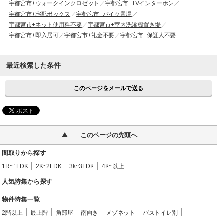
宇都宮市+ウォークインクロゼット
宇都宮市+TVインターホン
宇都宮市+宅配ボックス
宇都宮市+バイク置場
宇都宮市+ネット使用料不要
宇都宮市+室内洗濯機置き場
宇都宮市+即入居可
宇都宮市+礼金不要
宇都宮市+保証人不要
最近検索した条件
このページをメールで送る
このページの先頭へ
間取りから探す
1R~1LDK
2K~2LDK
3k~3LDK
4K~以上
人気特集から探す
物件特集一覧
2階以上
最上階
角部屋
南向き
メゾネット
バストイレ別