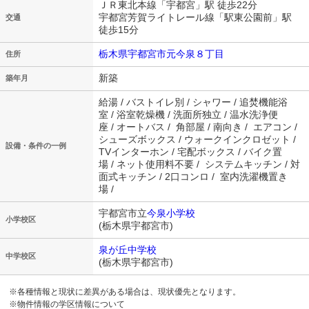
ＪＲ東北本線「宇都宮」駅 徒歩22分
宇都宮芳賀ライトレール線「駅東公園前」駅
交通
徒歩15分
栃木県宇都宮市元今泉８丁目
住所
新築
築年月
給湯 / バストイレ別 / シャワー / 追焚機能浴
室 / 浴室乾燥機 / 洗面所独立 / 温水洗浄便
座 / オートバス / 角部屋 / 南向き / エアコン /
シューズボックス / ウォークインクロゼット /
設備・条件の一例
TVインターホン / 宅配ボックス / バイク置
場 / ネット使用料不要 / システムキッチン / 対
面式キッチン / 2口コンロ / 室内洗濯機置き
場 /
宇都宮市立
今泉小学校
小学校区
(栃木県宇都宮市)
泉が丘中学校
中学校区
(栃木県宇都宮市)
※各種情報と現状に差異がある場合は、現状優先となります。
※物件情報の学区情報について