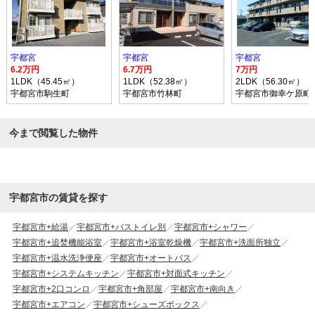
宇都宮
宇都宮
宇都宮
6.2万円
6.7万円
7万円
1LDK（45.45㎡）
1LDK（52.38㎡）
2LDK（56.30㎡）
宇都宮市駒生町
宇都宮市竹林町
宇都宮市御幸ケ原町
今まで閲覧した物件
宇都宮市の賃貸を探す
宇都宮市+給湯
宇都宮市+バストイレ別
宇都宮市+シャワー
宇都宮市+追焚機能浴室
宇都宮市+浴室乾燥機
宇都宮市+洗面所独立
宇都宮市+温水洗浄便座
宇都宮市+オートバス
宇都宮市+システムキッチン
宇都宮市+対面式キッチン
宇都宮市+2口コンロ
宇都宮市+角部屋
宇都宮市+南向き
宇都宮市+エアコン
宇都宮市+シューズボックス