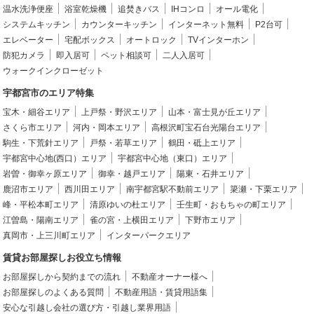
温水洗浄便座
浴室乾燥機
追焚きバス
IHコンロ
オール電化
システムキッチン
カウンターキッチン
インターネット無料
P2台可
エレベーター
宅配ボックス
オートロック
TVインターホン
防犯カメラ
即入居可
ペット相談可
二人入居可
ウォークインクローゼット
宇都宮市のエリア特集
宝木・細谷エリア
上戸祭・野沢エリア
山本・富士見が丘エリア
さくら市エリア
河内・岡本エリア
高根沢町宝石台光陽台エリア
駒生・下荒針エリア
戸祭・若草エリア
鶴田・砥上エリア
宇都宮中心地(西口）エリア
宇都宮中心地（東口）エリア
岩曽・御幸ヶ原エリア
御幸・越戸エリア
陽東・石井エリア
鹿沼市エリア
西川田エリア
南宇都宮駅不動前エリア
簗瀬・下栗エリア
峰・平松本町エリア
清原ゆいの杜エリア
壬生町・おもちゃの町エリア
江曽島・陽南エリア
雀の宮・上横田エリア
下野市エリア
真岡市・上三川町エリア
インターパークエリア
賃貸お部屋探しお役立ち情報
お部屋探しから契約までの流れ
不動産オーナー様へ
お部屋探しのよくある質問
不動産用語・賃貸用語集
安心な引越し会社の選び方・引越し業界用語