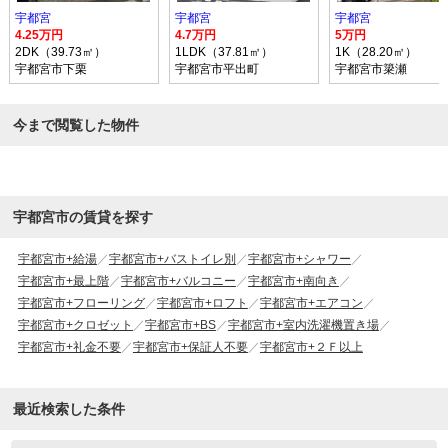
宇都宮
宇都宮
宇都宮
4.25万円
4.7万円
5万円
2DK（39.73㎡）
1LDK（37.81㎡）
1K（28.20㎡）
宇都宮市下栗
宇都宮市平出町
宇都宮市簗瀬
今まで閲覧した物件
宇都宮市の賃貸を探す
宇都宮市+給湯
宇都宮市+バストイレ別
宇都宮市+シャワー
宇都宮市+最上階
宇都宮市+バルコニー
宇都宮市+南向き
宇都宮市+フローリング
宇都宮市+ロフト
宇都宮市+エアコン
宇都宮市+クロゼット
宇都宮市+BS
宇都宮市+室内洗濯機置き場
宇都宮市+礼金不要
宇都宮市+保証人不要
宇都宮市+２Ｆ以上
最近検索した条件