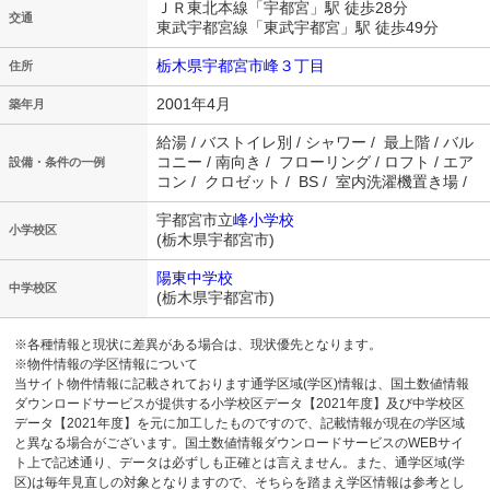
ＪＲ東北本線「宇都宮」駅 徒歩28分
交通
東武宇都宮線「東武宇都宮」駅 徒歩49分
栃木県宇都宮市峰３丁目
住所
2001年4月
築年月
給湯 / バストイレ別 / シャワー / 最上階 / バル
コニー / 南向き / フローリング / ロフト / エア
設備・条件の一例
コン / クロゼット / BS / 室内洗濯機置き場 /
宇都宮市立
峰小学校
小学校区
(栃木県宇都宮市)
陽東中学校
中学校区
(栃木県宇都宮市)
※各種情報と現状に差異がある場合は、現状優先となります。
※物件情報の学区情報について
当サイト物件情報に記載されております通学区域(学区)情報は、国土数値情報
ダウンロードサービスが提供する小学校区データ【2021年度】及び中学校区
データ【2021年度】を元に加工したものですので、記載情報が現在の学区域
と異なる場合がございます。国土数値情報ダウンロードサービスのWEBサイ
ト上で記述通り、データは必ずしも正確とは言えません。また、通学区域(学
区)は毎年見直しの対象となりますので、そちらを踏まえ学区情報は参考とし