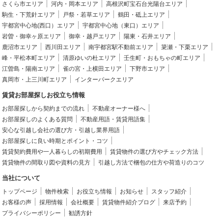
さくら市エリア
河内・岡本エリア
高根沢町宝石台光陽台エリア
駒生・下荒針エリア
戸祭・若草エリア
鶴田・砥上エリア
宇都宮中心地(西口）エリア
宇都宮中心地（東口）エリア
岩曽・御幸ヶ原エリア
御幸・越戸エリア
陽東・石井エリア
鹿沼市エリア
西川田エリア
南宇都宮駅不動前エリア
簗瀬・下栗エリア
峰・平松本町エリア
清原ゆいの杜エリア
壬生町・おもちゃの町エリア
江曽島・陽南エリア
雀の宮・上横田エリア
下野市エリア
真岡市・上三川町エリア
インターパークエリア
賃貸お部屋探しお役立ち情報
お部屋探しから契約までの流れ
不動産オーナー様へ
お部屋探しのよくある質問
不動産用語・賃貸用語集
安心な引越し会社の選び方・引越し業界用語
お部屋探しに良い時期とポイント・コツ
賃貸契約費用や一人暮らしの初期費用
賃貸物件の選び方やチェック方法
賃貸物件の間取り図や資料の見方
引越し方法で梱包の仕方や荷造りのコツ
当社について
トップページ
物件検索
お役立ち情報
お知らせ
スタッフ紹介
お客様の声
採用情報
会社概要
賃貸物件紹介ブログ
来店予約
プライバシーポリシー
勧誘方針