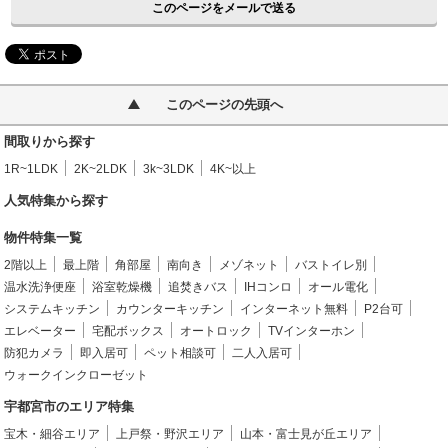
このページをメールで送る
このページの先頭へ
間取りから探す
1R~1LDK
2K~2LDK
3k~3LDK
4K~以上
人気特集から探す
物件特集一覧
2階以上
最上階
角部屋
南向き
メゾネット
バストイレ別
温水洗浄便座
浴室乾燥機
追焚きバス
IHコンロ
オール電化
システムキッチン
カウンターキッチン
インターネット無料
P2台可
エレベーター
宅配ボックス
オートロック
TVインターホン
防犯カメラ
即入居可
ペット相談可
二人入居可
ウォークインクローゼット
宇都宮市のエリア特集
宝木・細谷エリア
上戸祭・野沢エリア
山本・富士見が丘エリア