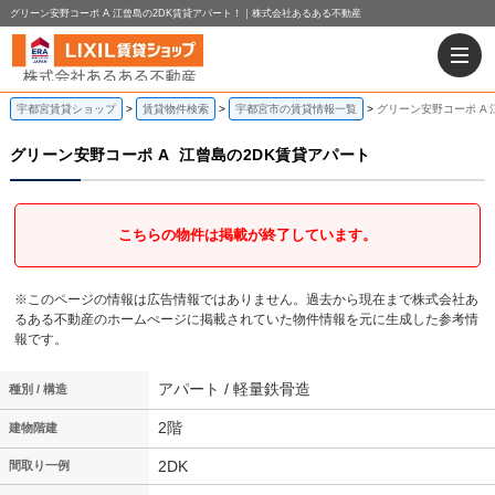
グリーン安野コーポ A 江曾島の2DK賃貸アパート！｜株式会社あるある不動産
宇都宮賃貸ショップ
賃貸物件検索
宇都宮市の賃貸情報一覧
グリーン安野コーポ A 
グリーン安野コーポ A
江曾島の2DK賃貸アパート
こちらの物件は掲載が終了しています。
※このページの情報は広告情報ではありません。過去から現在まで株式会社あ
るある不動産のホームぺージに掲載されていた物件情報を元に生成した参考情
報です。
アパート / 軽量鉄骨造
種別 / 構造
2階
建物階建
2DK
間取り一例