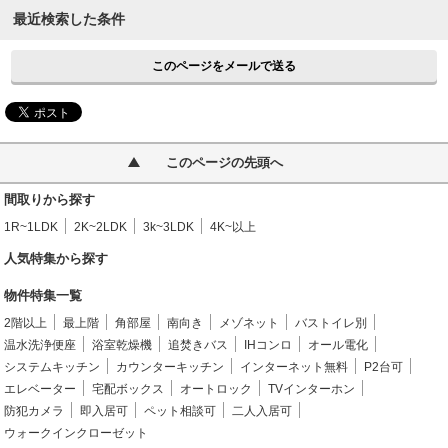
最近検索した条件
このページをメールで送る
このページの先頭へ
間取りから探す
1R~1LDK
2K~2LDK
3k~3LDK
4K~以上
人気特集から探す
物件特集一覧
2階以上
最上階
角部屋
南向き
メゾネット
バストイレ別
温水洗浄便座
浴室乾燥機
追焚きバス
IHコンロ
オール電化
システムキッチン
カウンターキッチン
インターネット無料
P2台可
エレベーター
宅配ボックス
オートロック
TVインターホン
防犯カメラ
即入居可
ペット相談可
二人入居可
ウォークインクローゼット