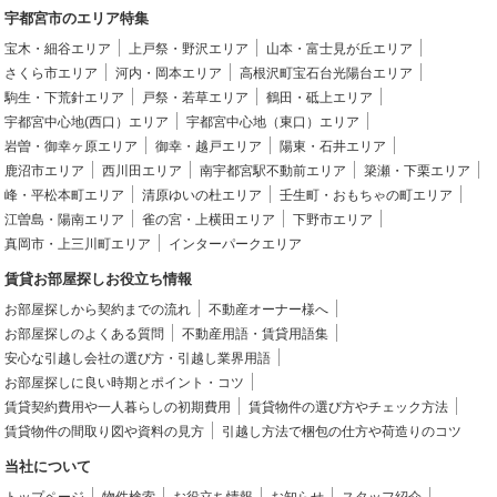
宇都宮市のエリア特集
宝木・細谷エリア
上戸祭・野沢エリア
山本・富士見が丘エリア
さくら市エリア
河内・岡本エリア
高根沢町宝石台光陽台エリア
駒生・下荒針エリア
戸祭・若草エリア
鶴田・砥上エリア
宇都宮中心地(西口）エリア
宇都宮中心地（東口）エリア
岩曽・御幸ヶ原エリア
御幸・越戸エリア
陽東・石井エリア
鹿沼市エリア
西川田エリア
南宇都宮駅不動前エリア
簗瀬・下栗エリア
峰・平松本町エリア
清原ゆいの杜エリア
壬生町・おもちゃの町エリア
江曽島・陽南エリア
雀の宮・上横田エリア
下野市エリア
真岡市・上三川町エリア
インターパークエリア
賃貸お部屋探しお役立ち情報
お部屋探しから契約までの流れ
不動産オーナー様へ
お部屋探しのよくある質問
不動産用語・賃貸用語集
安心な引越し会社の選び方・引越し業界用語
お部屋探しに良い時期とポイント・コツ
賃貸契約費用や一人暮らしの初期費用
賃貸物件の選び方やチェック方法
賃貸物件の間取り図や資料の見方
引越し方法で梱包の仕方や荷造りのコツ
当社について