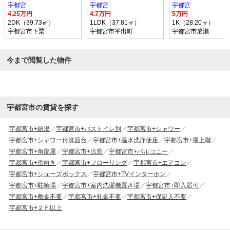
宇都宮
宇都宮
宇都宮
4.25万円
4.7万円
5万円
2DK（39.73㎡）
1LDK（37.81㎡）
1K（28.20㎡）
宇都宮市下栗
宇都宮市平出町
宇都宮市簗瀬
今まで閲覧した物件
宇都宮市の賃貸を探す
宇都宮市+給湯
宇都宮市+バストイレ別
宇都宮市+シャワー
宇都宮市+シャワー付洗面台
宇都宮市+温水洗浄便座
宇都宮市+最上階
宇都宮市+角部屋
宇都宮市+出窓
宇都宮市+バルコニー
宇都宮市+南向き
宇都宮市+フローリング
宇都宮市+エアコン
宇都宮市+シューズボックス
宇都宮市+TVインターホン
宇都宮市+駐輪場
宇都宮市+室内洗濯機置き場
宇都宮市+即入居可
宇都宮市+敷金不要
宇都宮市+礼金不要
宇都宮市+保証人不要
宇都宮市+２Ｆ以上