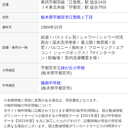
東武宇都宮線「江曾島」駅 徒歩14分
交通
ＪＲ東北本線「宇都宮」駅 徒歩79分
栃木県宇都宮市江曽島１丁目
住所
1984年10月
築年月
給湯 / バストイレ別 / シャワー / シャワー付洗
面台 / 温水洗浄便座 / 最上階 / 角部屋 / 出
窓 / バルコニー / 南向き / フローリング / エア
設備・条件の一例
コン / シューズボックス / TVインターホ
ン / 駐輪場 / 室内洗濯機置き場 /
宇都宮市立
緑が丘小学校
小学校区
(栃木県宇都宮市)
陽南中学校
中学校区
(栃木県宇都宮市)
※各種情報と現状に差異がある場合は、現状優先となります。
※物件情報の学区情報について
当サイト物件情報に記載されております通学区域(学区)情報は、国土数値情報
ダウンロードサービスが提供する小学校区データ【2021年度】及び中学校区
データ【2021年度】を元に加工したものですので、記載情報が現在の学区域
と異なる場合がございます。国土数値情報ダウンロードサービスのWEBサイ