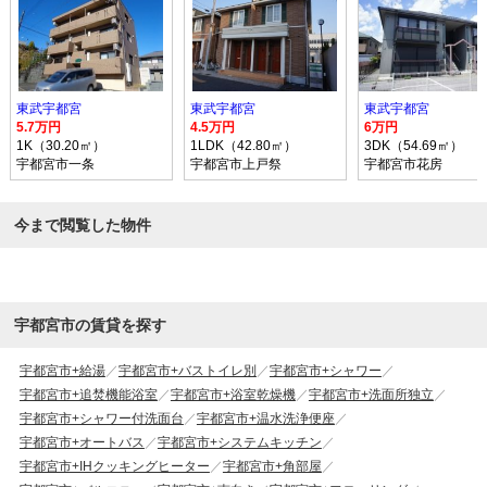
東武宇都宮
東武宇都宮
東武宇都宮
5.7万円
4.5万円
6万円
1K（30.20㎡）
1LDK（42.80㎡）
3DK（54.69㎡）
宇都宮市一条
宇都宮市上戸祭
宇都宮市花房
今まで閲覧した物件
宇都宮市の賃貸を探す
宇都宮市+給湯
宇都宮市+バストイレ別
宇都宮市+シャワー
宇都宮市+追焚機能浴室
宇都宮市+浴室乾燥機
宇都宮市+洗面所独立
宇都宮市+シャワー付洗面台
宇都宮市+温水洗浄便座
宇都宮市+オートバス
宇都宮市+システムキッチン
宇都宮市+IHクッキングヒーター
宇都宮市+角部屋