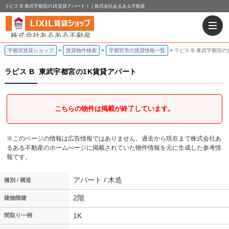
ラピス B 東武宇都宮の1K賃貸アパート！｜株式会社あるある不動産
宇都宮賃貸ショップ
賃貸物件検索
宇都宮市の賃貸情報一覧
ラピス B 東武宇都宮の
ラピス B
東武宇都宮の1K賃貸アパート
こちらの物件は掲載が終了しています。
※このページの情報は広告情報ではありません。過去から現在まで株式会社あ
るある不動産のホームぺージに掲載されていた物件情報を元に生成した参考情
報です。
アパート / 木造
種別 / 構造
2階
建物階建
1K
間取り一例