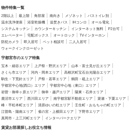
物件特集一覧
2階以上
最上階
角部屋
南向き
メゾネット
バストイレ別
温水洗浄便座
浴室乾燥機
追焚きバス
IHコンロ
オール電化
システムキッチン
カウンターキッチン
インターネット無料
P2台可
エレベーター
宅配ボックス
オートロック
TVインターホン
防犯カメラ
即入居可
ペット相談可
二人入居可
ウォークインクローゼット
宇都宮市のエリア特集
宝木・細谷エリア
上戸祭・野沢エリア
山本・富士見が丘エリア
さくら市エリア
河内・岡本エリア
高根沢町宝石台光陽台エリア
駒生・下荒針エリア
戸祭・若草エリア
鶴田・砥上エリア
宇都宮中心地(西口）エリア
宇都宮中心地（東口）エリア
岩曽・御幸ヶ原エリア
御幸・越戸エリア
陽東・石井エリア
鹿沼市エリア
西川田エリア
南宇都宮駅不動前エリア
簗瀬・下栗エリア
峰・平松本町エリア
清原ゆいの杜エリア
壬生町・おもちゃの町エリア
江曽島・陽南エリア
雀の宮・上横田エリア
下野市エリア
真岡市・上三川町エリア
インターパークエリア
賃貸お部屋探しお役立ち情報