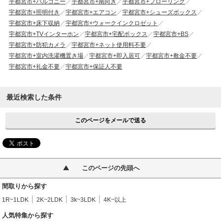
宇都宮市+バルコニー
宇都宮市+南向き
宇都宮市+フローリング
宇都宮市+照明付き
宇都宮市+エアコン
宇都宮市+シューズボックス
宇都宮市+床下収納
宇都宮市+ウォークインクロゼット
宇都宮市+TVインターホン
宇都宮市+宅配ボックス
宇都宮市+BS
宇都宮市+防犯カメラ
宇都宮市+ネット使用料不要
宇都宮市+室内洗濯機置き場
宇都宮市+即入居可
宇都宮市+敷金不要
宇都宮市+礼金不要
宇都宮市+保証人不要
最近検索した条件
このページをメールで送る
このページの先頭へ
間取りから探す
1R~1LDK
2K~2LDK
3k~3LDK
4K~以上
人気特集から探す