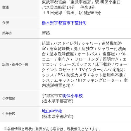
東武宇都宮線「東武宇都宮」駅 明保小東口
バス乗車時間14分 停歩8分
交通
ＪＲ日光線「鶴田」駅 徒歩69分
栃木県宇都宮市下荒針町
住所
新築
築年月
給湯 / バストイレ別 / シャワー / 追焚機能浴
室 / 浴室乾燥機 / 洗面所独立 / シャワー付洗面
台 / 温水洗浄便座 / オートバス / 角部屋 / バル
コニー / 南向き / フローリング / 照明付き / エ
アコン / シューズボックス / 床下収納 / ウォー
設備・条件の一例
クインクロゼット / TVインターホン / 宅配ボ
ックス / BS / 防犯カメラ / ネット使用料不要 /
システムキッチン / IHクッキングヒーター / 室
内洗濯機置き場 /
宇都宮市立
明保小学校
小学校区
(栃木県宇都宮市)
城山中学校
中学校区
(栃木県宇都宮市)
※各種情報と現状に差異がある場合は、現状優先となります。