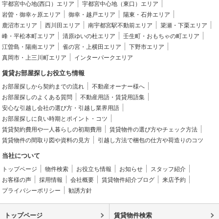
宇都宮中心地(西口）エリア
宇都宮中心地（東口）エリア
岩曽・御幸ヶ原エリア
御幸・越戸エリア
陽東・石井エリア
鹿沼市エリア
西川田エリア
南宇都宮駅不動前エリア
簗瀬・下栗エリア
峰・平松本町エリア
清原ゆいの杜エリア
壬生町・おもちゃの町エリア
江曽島・陽南エリア
雀の宮・上横田エリア
下野市エリア
真岡市・上三川町エリア
インターパークエリア
賃貸お部屋探しお役立ち情報
お部屋探しから契約までの流れ
不動産オーナー様へ
お部屋探しのよくある質問
不動産用語・賃貸用語集
安心な引越し会社の選び方・引越し業界用語
お部屋探しに良い時期とポイント・コツ
賃貸契約費用や一人暮らしの初期費用
賃貸物件の選び方やチェック方法
賃貸物件の間取り図や資料の見方
引越し方法で梱包の仕方や荷造りのコツ
当社について
トップページ
物件検索
お役立ち情報
お知らせ
スタッフ紹介
お客様の声
採用情報
会社概要
賃貸物件紹介ブログ
来店予約
プライバシーポリシー
勧誘方針
トップページ
賃貸物件検索