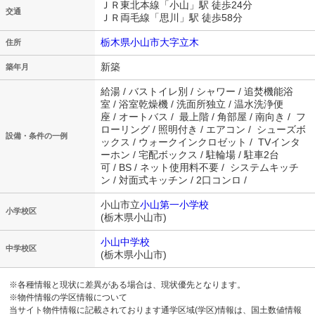
ＪＲ東北本線「小山」駅 徒歩24分
交通
ＪＲ両毛線「思川」駅 徒歩58分
栃木県小山市大字立木
住所
新築
築年月
給湯 / バストイレ別 / シャワー / 追焚機能浴
室 / 浴室乾燥機 / 洗面所独立 / 温水洗浄便
座 / オートバス / 最上階 / 角部屋 / 南向き / フ
ローリング / 照明付き / エアコン / シューズボ
設備・条件の一例
ックス / ウォークインクロゼット / TVインタ
ーホン / 宅配ボックス / 駐輪場 / 駐車2台
可 / BS / ネット使用料不要 / システムキッチ
ン / 対面式キッチン / 2口コンロ /
小山市立
小山第一小学校
小学校区
(栃木県小山市)
小山中学校
中学校区
(栃木県小山市)
※各種情報と現状に差異がある場合は、現状優先となります。
※物件情報の学区情報について
当サイト物件情報に記載されております通学区域(学区)情報は、国土数値情報