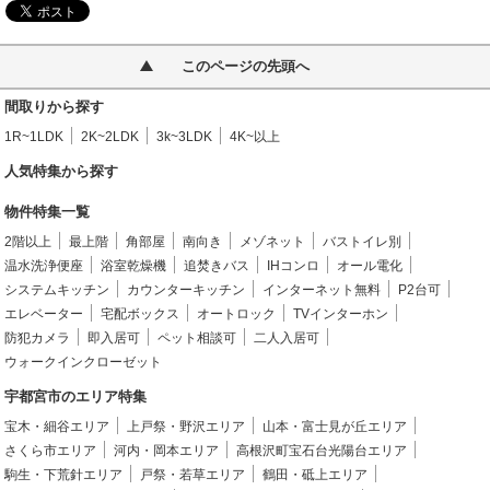
このページの先頭へ
間取りから探す
1R~1LDK
2K~2LDK
3k~3LDK
4K~以上
人気特集から探す
物件特集一覧
2階以上
最上階
角部屋
南向き
メゾネット
バストイレ別
温水洗浄便座
浴室乾燥機
追焚きバス
IHコンロ
オール電化
システムキッチン
カウンターキッチン
インターネット無料
P2台可
エレベーター
宅配ボックス
オートロック
TVインターホン
防犯カメラ
即入居可
ペット相談可
二人入居可
ウォークインクローゼット
宇都宮市のエリア特集
宝木・細谷エリア
上戸祭・野沢エリア
山本・富士見が丘エリア
さくら市エリア
河内・岡本エリア
高根沢町宝石台光陽台エリア
駒生・下荒針エリア
戸祭・若草エリア
鶴田・砥上エリア