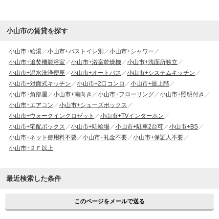
小山市の賃貸を探す
小山市+給湯
小山市+バストイレ別
小山市+シャワー
小山市+追焚機能浴室
小山市+浴室乾燥機
小山市+洗面所独立
小山市+温水洗浄便座
小山市+オートバス
小山市+システムキッチン
小山市+対面式キッチン
小山市+2口コンロ
小山市+最上階
小山市+角部屋
小山市+南向き
小山市+フローリング
小山市+照明付き
小山市+エアコン
小山市+シューズボックス
小山市+ウォークインクロゼット
小山市+TVインターホン
小山市+宅配ボックス
小山市+駐輪場
小山市+駐車2台可
小山市+BS
小山市+ネット使用料不要
小山市+礼金不要
小山市+保証人不要
小山市+２Ｆ以上
最近検索した条件
このページをメールで送る