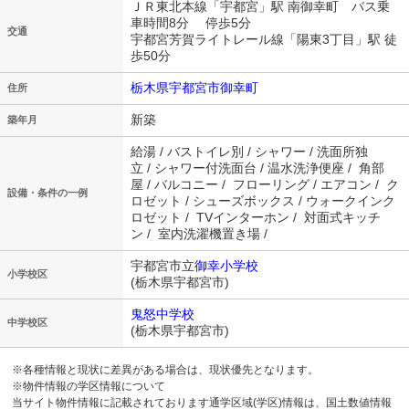
ＪＲ東北本線「宇都宮」駅 南御幸町 バス乗
車時間8分 停歩5分
交通
宇都宮芳賀ライトレール線「陽東3丁目」駅 徒
歩50分
栃木県宇都宮市御幸町
住所
新築
築年月
給湯 / バストイレ別 / シャワー / 洗面所独
立 / シャワー付洗面台 / 温水洗浄便座 / 角部
屋 / バルコニー / フローリング / エアコン / ク
設備・条件の一例
ロゼット / シューズボックス / ウォークインク
ロゼット / TVインターホン / 対面式キッチ
ン / 室内洗濯機置き場 /
宇都宮市立
御幸小学校
小学校区
(栃木県宇都宮市)
鬼怒中学校
中学校区
(栃木県宇都宮市)
※各種情報と現状に差異がある場合は、現状優先となります。
※物件情報の学区情報について
当サイト物件情報に記載されております通学区域(学区)情報は、国土数値情報