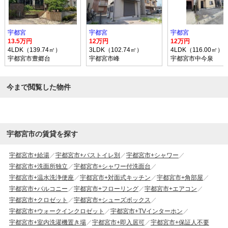
宇都宮
宇都宮
宇都宮
13.5万円
12万円
12万円
4LDK（139.74㎡）
3LDK（102.74㎡）
4LDK（116.00㎡）
宇都宮市豊郷台
宇都宮市峰
宇都宮市中今泉
今まで閲覧した物件
宇都宮市の賃貸を探す
宇都宮市+給湯
宇都宮市+バストイレ別
宇都宮市+シャワー
宇都宮市+洗面所独立
宇都宮市+シャワー付洗面台
宇都宮市+温水洗浄便座
宇都宮市+対面式キッチン
宇都宮市+角部屋
宇都宮市+バルコニー
宇都宮市+フローリング
宇都宮市+エアコン
宇都宮市+クロゼット
宇都宮市+シューズボックス
宇都宮市+ウォークインクロゼット
宇都宮市+TVインターホン
宇都宮市+室内洗濯機置き場
宇都宮市+即入居可
宇都宮市+保証人不要