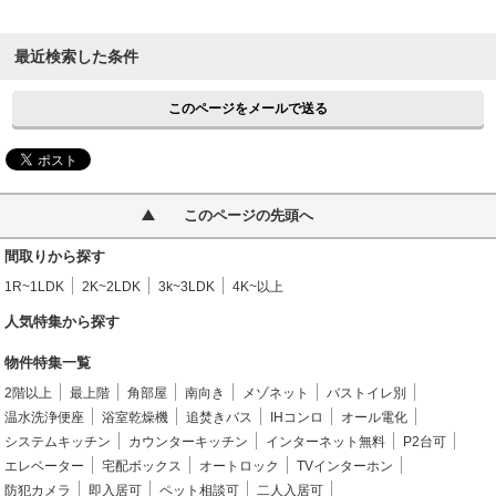
最近検索した条件
このページをメールで送る
このページの先頭へ
間取りから探す
1R~1LDK
2K~2LDK
3k~3LDK
4K~以上
人気特集から探す
物件特集一覧
2階以上
最上階
角部屋
南向き
メゾネット
バストイレ別
温水洗浄便座
浴室乾燥機
追焚きバス
IHコンロ
オール電化
システムキッチン
カウンターキッチン
インターネット無料
P2台可
エレベーター
宅配ボックス
オートロック
TVインターホン
防犯カメラ
即入居可
ペット相談可
二人入居可