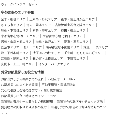
ウォークインクローゼット
宇都宮市のエリア特集
宝木・細谷エリア
上戸祭・野沢エリア
山本・富士見が丘エリア
さくら市エリア
河内・岡本エリア
高根沢町宝石台光陽台エリア
駒生・下荒針エリア
戸祭・若草エリア
鶴田・砥上エリア
宇都宮中心地(西口）エリア
宇都宮中心地（東口）エリア
岩曽・御幸ヶ原エリア
御幸・越戸エリア
陽東・石井エリア
鹿沼市エリア
西川田エリア
南宇都宮駅不動前エリア
簗瀬・下栗エリア
峰・平松本町エリア
清原ゆいの杜エリア
壬生町・おもちゃの町エリア
江曽島・陽南エリア
雀の宮・上横田エリア
下野市エリア
真岡市・上三川町エリア
インターパークエリア
賃貸お部屋探しお役立ち情報
お部屋探しから契約までの流れ
不動産オーナー様へ
お部屋探しのよくある質問
不動産用語・賃貸用語集
安心な引越し会社の選び方・引越し業界用語
お部屋探しに良い時期とポイント・コツ
賃貸契約費用や一人暮らしの初期費用
賃貸物件の選び方やチェック方法
賃貸物件の間取り図や資料の見方
引越し方法で梱包の仕方や荷造りのコツ