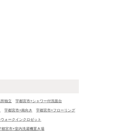
面所独立
宇都宮市+シャワー付洗面台
ロ
宇都宮市+南向き
宇都宮市+フローリング
+ウォークインクロゼット
宇都宮市+室内洗濯機置き場