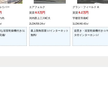
ルリバー
エアフォルク
グラン・フィールド A
円
6.5万円
6.2万円
賃貸:
賃貸:
の内
河内郡上三川町大
宇都宮市南町
6㎡
2LDK/59.24㎡
1LDK/40.43㎡
な浴室乾燥機付き/エ
最上階角部屋☆/インターネット
追焚き・浴室乾燥機付き☆/
完備/
無料/
タ付インターホン☆/