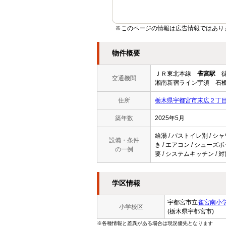
※このページの情報は広告情報ではあり
物件概要
ＪＲ東北本線
雀宮駅
徒
交通機関
湘南新宿ライン宇須 石橋
住所
栃木県宇都宮市末広２丁
築年数
2025年5月
給湯 / バストイレ別 / シャ
設備・条件
き / エアコン / シューズ
の一例
要 / システムキッチン / 
学区情報
宇都宮市立
雀宮南小
小学校区
(栃木県宇都宮市)
※各種情報と差異がある場合は現況優先となります