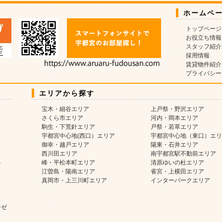
ホームペ
トップページ
お役立ち情報
スタッフ紹介
採用情報
賃貸物件紹介
プライバシー
エリアから探す
宝木・細谷エリア
上戸祭・野沢エリア
さくら市エリア
河内・岡本エリア
駒生・下荒針エリア
戸祭・若草エリア
宇都宮中心地(西口）エリア
宇都宮中心地（東口）エリ
御幸・越戸エリア
陽東・石井エリア
西川田エリア
南宇都宮駅不動前エリア
料
峰・平松本町エリア
清原ゆいの杜エリア
江曽島・陽南エリア
雀宮・上横田エリア
真岡市・上三川町エリア
インターパークエリア
ーゼ