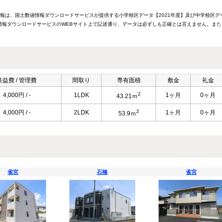
情報は、国土数値情報ダウンロードサービスが提供する小学校区データ【2021年度】及び中学校区デ
報ダウンロードサービスのWEBサイト上で記述通り、データは必ずしも正確とは言えません。また
共益費 / 管理費
間取り
専有面積
敷金
礼金
2
4,000円 / -
1LDK
1ヶ月
0ヶ月
43.21ｍ
2
4,000円 / -
2LDK
1ヶ月
0ヶ月
53.9ｍ
雀宮
石橋
雀宮