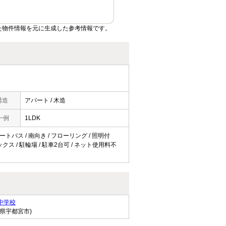
た物件情報を元に生成した参考情報です。
構造
アパート / 木造
一例
1LDK
ートバス / 南向き / フローリング / 照明付
クス / 駐輪場 / 駐車2台可 / ネット使用料不
中学校
木県宇都宮市)