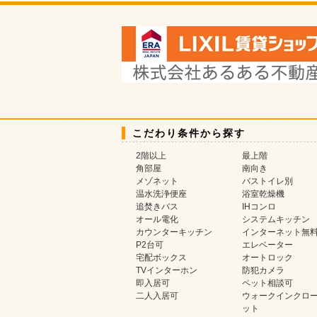
こだわり条件から探す
2階以上
最上階
角部屋
南向き
メゾネット
バストイレ別
温水洗浄便座
浴室乾燥機
追焚きバス
IHコンロ
オール電化
システムキッチン
カウンターキッチン
インターネット無
P2台可
エレベーター
宅配ボックス
オートロック
TVインターホン
防犯カメラ
即入居可
ペット相談可
二人入居可
ウォークインクロ
ット