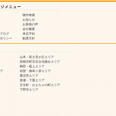
ージメニュー
物件検索
お知らせ
お客様の声
会社概要
ブログ
来店予約
ポリシー
勧誘方針
山本・富士見が丘エリア
高根沢町宝石台光陽台エリア
鶴田・砥上エリア
ア
岩曽・御幸ヶ原エリア
鹿沼市エリア
簗瀬・下栗エリア
壬生町・おもちゃの町エリア
下野市エリア