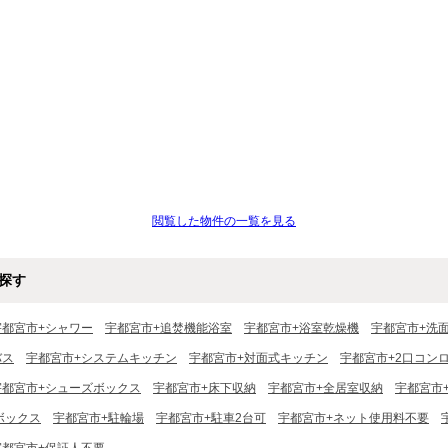
閲覧した物件の一覧を見る
探す
宇都宮市+シャワー
宇都宮市+追焚機能浴室
宇都宮市+浴室乾燥機
宇都宮市+洗
バス
宇都宮市+システムキッチン
宇都宮市+対面式キッチン
宇都宮市+2口コン
宇都宮市+シューズボックス
宇都宮市+床下収納
宇都宮市+全居室収納
宇都宮市
ボックス
宇都宮市+駐輪場
宇都宮市+駐車2台可
宇都宮市+ネット使用料不要