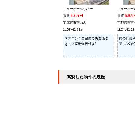
ニューオールリバー
ニューオー
5.7万円
5.9万
賃貸:
賃貸:
宇都宮市宮の内
宇都宮市宮
1LDK/41.23㎡
1LDK/41.2
エアコン２台完備で快適/追焚
雨の日便利
き・浴室乾燥機付き/
アコン2台
閲覧した物件の履歴