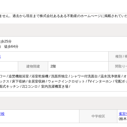
ません。過去から現在まで株式会社あるある不動産のホームぺージに掲載されてい
歩25分
 徒歩64分
目
種別 / 
建物階建
2階
間取り
ワー / 追焚機能浴室 / 浴室乾燥機 / 洗面所独立 / シャワー付洗面台 / 温水洗浄便座 / オ
ボックス / 床下収納 / 全居室収納 / ウォークインクロゼット / TVインターホン / 宅配ボッ
対面式キッチン / 2口コンロ / 室内洗濯機置き場 /
学校
雀宮
中学校区
(栃