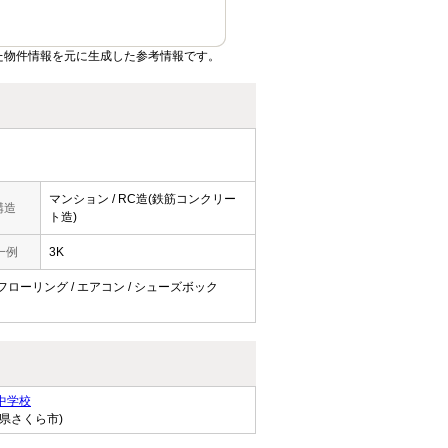
た物件情報を元に生成した参考情報です。
マンション / RC造(鉄筋コンクリー
構造
ト造)
一例
3K
/ フローリング / エアコン / シューズボック
中学校
木県さくら市)