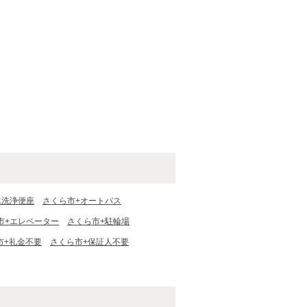
水洗浄便座
さくら市+オートバス
市+エレベーター
さくら市+駐輪場
市+礼金不要
さくら市+保証人不要