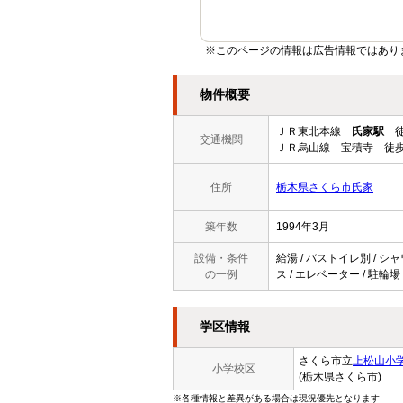
※このページの情報は広告情報ではあり
物件概要
ＪＲ東北本線
氏家駅
徒
交通機関
ＪＲ烏山線 宝積寺 徒歩
住所
栃木県さくら市氏家
築年数
1994年3月
設備・条件
給湯 / バストイレ別 / シャ
の一例
ス / エレベーター / 駐輪場
学区情報
さくら市立
上松山小
小学校区
(栃木県さくら市)
※各種情報と差異がある場合は現況優先となります