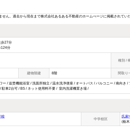
ません。過去から現在まで株式会社あるある不動産のホームぺージに掲載されてい
歩27分
124分
種別 / 
建物階建
8階
間取り
ワー / 追焚機能浴室 / 洗面所独立 / 温水洗浄便座 / オートバス / バルコニー / 南向き 
 / 駐車2台可 / BS / ネット使用料不要 / 室内洗濯機置き場 /
学校
氏家
中学校区
(栃