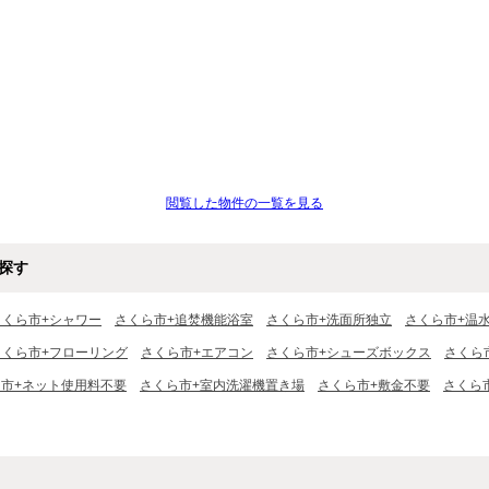
閲覧した物件の一覧を見る
探す
さくら市+シャワー
さくら市+追焚機能浴室
さくら市+洗面所独立
さくら市+温
さくら市+フローリング
さくら市+エアコン
さくら市+シューズボックス
さくら
市+ネット使用料不要
さくら市+室内洗濯機置き場
さくら市+敷金不要
さくら