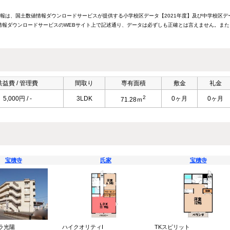
情報は、国土数値情報ダウンロードサービスが提供する小学校区データ【2021年度】及び中学校区デ
報ダウンロードサービスのWEBサイト上で記述通り、データは必ずしも正確とは言えません。また
共益費 / 管理費
間取り
専有面積
敷金
礼金
2
5,000円 / -
3LDK
0ヶ月
0ヶ月
71.28ｍ
宝積寺
氏家
宝積寺
ラ光陽
ハイクオリティI
TKスピリット