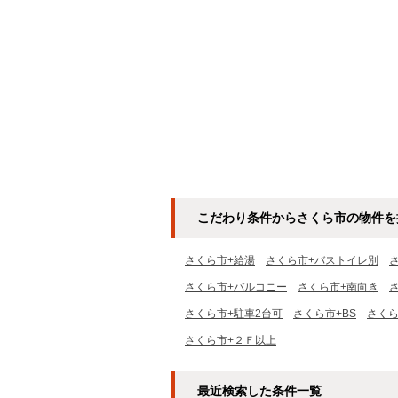
こだわり条件からさくら市の物件を
さくら市+給湯
さくら市+バストイレ別
さくら市+バルコニー
さくら市+南向き
さくら市+駐車2台可
さくら市+BS
さくら
さくら市+２Ｆ以上
最近検索した条件一覧