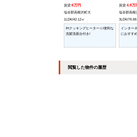
6万円
4.9万
賃貸:
賃貸:
塩谷郡高根沢町大
塩谷郡高根
1LDK/42.12㎡
3LDK/76.6
IHクッキングヒーター☆/便利な
インターネ
洗髪洗面台付き/
におすすめ
閲覧した物件の履歴