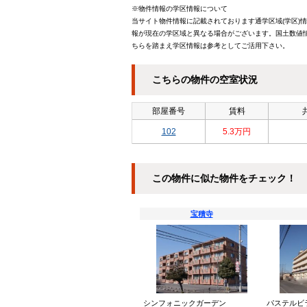
※物件情報の学区情報について
当サイト物件情報に記載されております通学区域(学区)
報が現在の学区域と異なる場合がございます。国土数値情
ちらを踏まえ学区情報は参考としてご活用下さい。
こちらの物件の空室状況
部屋番号
賃料
102
5.3万円
この物件に似た物件をチェック！
宝積寺
シンフォニックガーデン
パステルビ