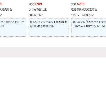
円
6万円
5万円
賃貸:
賃貸:
沢町光陽台
さくら市卯の里
塩谷郡高根沢町宝石台
8㎡
2DK/50.05㎡
ワンルーム/39.28㎡
ット無料/ファミリー
嬉しいインターネット無料/便利
ガスコンロ付きキッチンです
☆/
な追い焚き機能付き/
上階の広々12帖ワンルーム/