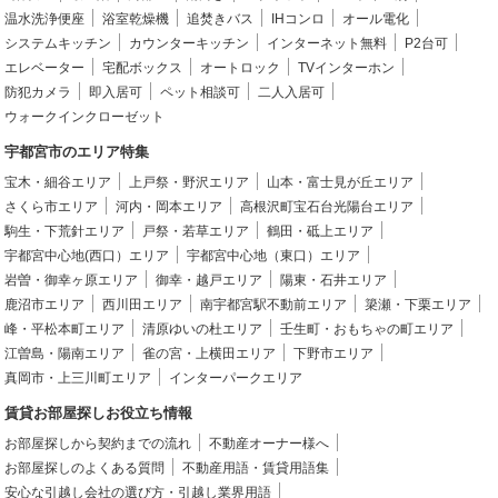
温水洗浄便座
浴室乾燥機
追焚きバス
IHコンロ
オール電化
システムキッチン
カウンターキッチン
インターネット無料
P2台可
エレベーター
宅配ボックス
オートロック
TVインターホン
防犯カメラ
即入居可
ペット相談可
二人入居可
ウォークインクローゼット
宇都宮市のエリア特集
宝木・細谷エリア
上戸祭・野沢エリア
山本・富士見が丘エリア
さくら市エリア
河内・岡本エリア
高根沢町宝石台光陽台エリア
駒生・下荒針エリア
戸祭・若草エリア
鶴田・砥上エリア
宇都宮中心地(西口）エリア
宇都宮中心地（東口）エリア
岩曽・御幸ヶ原エリア
御幸・越戸エリア
陽東・石井エリア
鹿沼市エリア
西川田エリア
南宇都宮駅不動前エリア
簗瀬・下栗エリア
峰・平松本町エリア
清原ゆいの杜エリア
壬生町・おもちゃの町エリア
江曽島・陽南エリア
雀の宮・上横田エリア
下野市エリア
真岡市・上三川町エリア
インターパークエリア
賃貸お部屋探しお役立ち情報
お部屋探しから契約までの流れ
不動産オーナー様へ
お部屋探しのよくある質問
不動産用語・賃貸用語集
安心な引越し会社の選び方・引越し業界用語