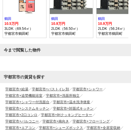
鶴田
鶴田
鶴田
10.5万円
10.9万円
10.9万円
3LDK（69.54㎡）
2LDK（56.50㎡）
2LDK（56.24㎡）
宇都宮市鶴田町
宇都宮市鶴田町
宇都宮市鶴田町
今まで閲覧した物件
宇都宮市の賃貸を探す
宇都宮市+給湯
宇都宮市+バストイレ別
宇都宮市+シャワー
宇都宮市+追焚機能浴室
宇都宮市+洗面所独立
宇都宮市+シャワー付洗面台
宇都宮市+温水洗浄便座
宇都宮市+システムキッチン
宇都宮市+対面式キッチン
宇都宮市+2口コンロ
宇都宮市+IHクッキングヒーター
宇都宮市+バルコニー
宇都宮市+南向き
宇都宮市+フローリング
宇都宮市+エアコン
宇都宮市+シューズボックス
宇都宮市+全居室収納