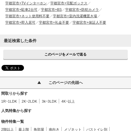
宇都宮市+TVインターホン
宇都宮市+宅配ボックス
宇都宮市+駐車2台可
宇都宮市+BS
宇都宮市+防犯カメラ
宇都宮市+ネット使用料不要
宇都宮市+室内洗濯機置き場
宇都宮市+即入居可
宇都宮市+礼金不要
宇都宮市+保証人不要
最近検索した条件
このページをメールで送る
このページの先頭へ
間取りから探す
1R~1LDK
2K~2LDK
3k~3LDK
4K~以上
人気特集から探す
物件特集一覧
2階以上
最上階
角部屋
南向き
メゾネット
バストイレ別