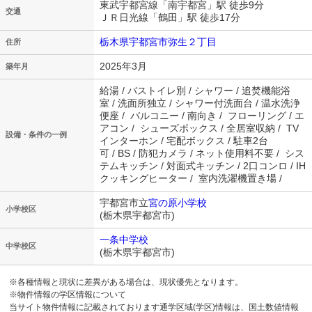
東武宇都宮線「南宇都宮」駅 徒歩9分
交通
ＪＲ日光線「鶴田」駅 徒歩17分
栃木県宇都宮市弥生２丁目
住所
2025年3月
築年月
給湯 / バストイレ別 / シャワー / 追焚機能浴
室 / 洗面所独立 / シャワー付洗面台 / 温水洗浄
便座 / バルコニー / 南向き / フローリング / エ
アコン / シューズボックス / 全居室収納 / TV
設備・条件の一例
インターホン / 宅配ボックス / 駐車2台
可 / BS / 防犯カメラ / ネット使用料不要 / シス
テムキッチン / 対面式キッチン / 2口コンロ / IH
クッキングヒーター / 室内洗濯機置き場 /
宇都宮市立
宮の原小学校
小学校区
(栃木県宇都宮市)
一条中学校
中学校区
(栃木県宇都宮市)
※各種情報と現状に差異がある場合は、現状優先となります。
※物件情報の学区情報について
当サイト物件情報に記載されております通学区域(学区)情報は、国土数値情報