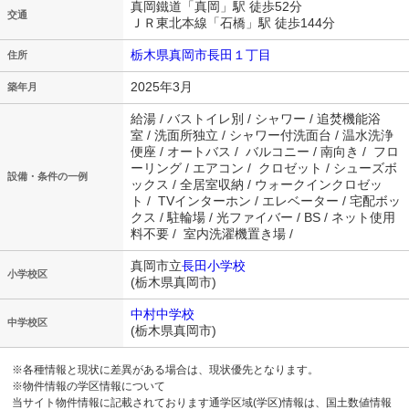
真岡鐵道「真岡」駅 徒歩52分
交通
ＪＲ東北本線「石橋」駅 徒歩144分
栃木県真岡市長田１丁目
住所
2025年3月
築年月
給湯 / バストイレ別 / シャワー / 追焚機能浴
室 / 洗面所独立 / シャワー付洗面台 / 温水洗浄
便座 / オートバス / バルコニー / 南向き / フロ
ーリング / エアコン / クロゼット / シューズボ
設備・条件の一例
ックス / 全居室収納 / ウォークインクロゼッ
ト / TVインターホン / エレベーター / 宅配ボッ
クス / 駐輪場 / 光ファイバー / BS / ネット使用
料不要 / 室内洗濯機置き場 /
真岡市立
長田小学校
小学校区
(栃木県真岡市)
中村中学校
中学校区
(栃木県真岡市)
※各種情報と現状に差異がある場合は、現状優先となります。
※物件情報の学区情報について
当サイト物件情報に記載されております通学区域(学区)情報は、国土数値情報