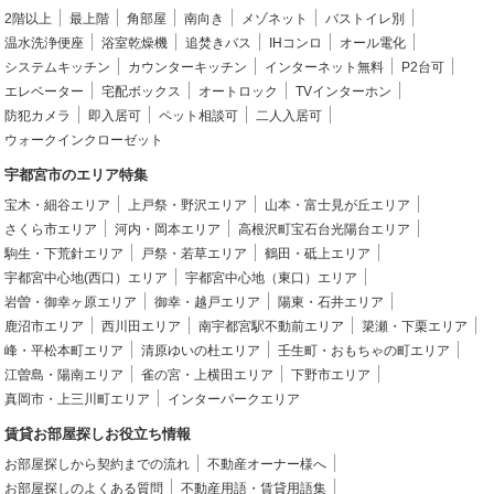
2階以上
最上階
角部屋
南向き
メゾネット
バストイレ別
温水洗浄便座
浴室乾燥機
追焚きバス
IHコンロ
オール電化
システムキッチン
カウンターキッチン
インターネット無料
P2台可
エレベーター
宅配ボックス
オートロック
TVインターホン
防犯カメラ
即入居可
ペット相談可
二人入居可
ウォークインクローゼット
宇都宮市のエリア特集
宝木・細谷エリア
上戸祭・野沢エリア
山本・富士見が丘エリア
さくら市エリア
河内・岡本エリア
高根沢町宝石台光陽台エリア
駒生・下荒針エリア
戸祭・若草エリア
鶴田・砥上エリア
宇都宮中心地(西口）エリア
宇都宮中心地（東口）エリア
岩曽・御幸ヶ原エリア
御幸・越戸エリア
陽東・石井エリア
鹿沼市エリア
西川田エリア
南宇都宮駅不動前エリア
簗瀬・下栗エリア
峰・平松本町エリア
清原ゆいの杜エリア
壬生町・おもちゃの町エリア
江曽島・陽南エリア
雀の宮・上横田エリア
下野市エリア
真岡市・上三川町エリア
インターパークエリア
賃貸お部屋探しお役立ち情報
お部屋探しから契約までの流れ
不動産オーナー様へ
お部屋探しのよくある質問
不動産用語・賃貸用語集