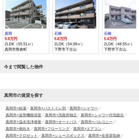
真岡
石橋
石橋
5.9万円
5.8万円
5.4万円
2LDK（55.51㎡）
2LDK（54.09㎡）
2LDK（48.55㎡）
真岡市熊倉町
下野市下古山
下野市下古山
今まで閲覧した物件
真岡市の賃貸を探す
真岡市+給湯
真岡市+バストイレ別
真岡市+シャワー
真岡市+追焚機能浴室
真岡市+洗面所独立
真岡市+シャワー付洗面台
真岡市+温水洗浄便座
真岡市+オートバス
真岡市+バルコニー
真岡市+南向き
真岡市+フローリング
真岡市+エアコン
真岡市+クロゼット
真岡市+シューズボックス
真岡市+全居室収納