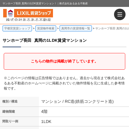
サンホープ長田 真岡の1LDK賃貸マンション！｜株式会社あるある不動産
宇都宮賃貸ショップ
賃貸物件検索
真岡市の賃貸情報一覧
サンホープ長田 真岡の1
サンホープ長田
真岡の1LDK賃貸マンション
こちらの物件は掲載が終了しています。
※このページの情報は広告情報ではありません。過去から現在まで株式会社あ
るある不動産のホームぺージに掲載されていた物件情報を元に生成した参考情
報です。
マンション / RC造(鉄筋コンクリート造)
種別 / 構造
4階
建物階建
1LDK
間取り一例