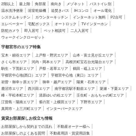
2階以上
最上階
角部屋
南向き
メゾネット
バストイレ別
温水洗浄便座
浴室乾燥機
追焚きバス
IHコンロ
オール電化
システムキッチン
カウンターキッチン
インターネット無料
P2台可
エレベーター
宅配ボックス
オートロック
TVインターホン
防犯カメラ
即入居可
ペット相談可
二人入居可
ウォークインクローゼット
宇都宮市のエリア特集
宝木・細谷エリア
上戸祭・野沢エリア
山本・富士見が丘エリア
さくら市エリア
河内・岡本エリア
高根沢町宝石台光陽台エリア
駒生・下荒針エリア
戸祭・若草エリア
鶴田・砥上エリア
宇都宮中心地(西口）エリア
宇都宮中心地（東口）エリア
岩曽・御幸ヶ原エリア
御幸・越戸エリア
陽東・石井エリア
鹿沼市エリア
西川田エリア
南宇都宮駅不動前エリア
簗瀬・下栗エリア
峰・平松本町エリア
清原ゆいの杜エリア
壬生町・おもちゃの町エリア
江曽島・陽南エリア
雀の宮・上横田エリア
下野市エリア
真岡市・上三川町エリア
インターパークエリア
賃貸お部屋探しお役立ち情報
お部屋探しから契約までの流れ
不動産オーナー様へ
お部屋探しのよくある質問
不動産用語・賃貸用語集