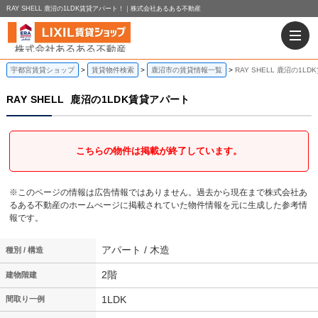
RAY SHELL 鹿沼の1LDK賃貸アパート！｜株式会社あるある不動産
宇都宮賃貸ショップ
賃貸物件検索
鹿沼市の賃貸情報一覧
RAY SHELL 鹿沼の1L
RAY SHELL
鹿沼の1LDK賃貸アパート
こちらの物件は掲載が終了しています。
※このページの情報は広告情報ではありません。過去から現在まで株式会社あ
るある不動産のホームぺージに掲載されていた物件情報を元に生成した参考情
報です。
アパート / 木造
種別 / 構造
2階
建物階建
1LDK
間取り一例