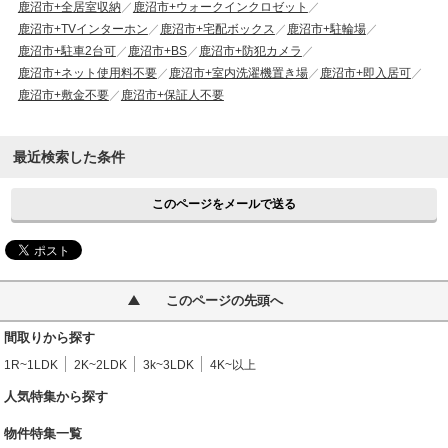
鹿沼市+全居室収納
鹿沼市+ウォークインクロゼット
鹿沼市+TVインターホン
鹿沼市+宅配ボックス
鹿沼市+駐輪場
鹿沼市+駐車2台可
鹿沼市+BS
鹿沼市+防犯カメラ
鹿沼市+ネット使用料不要
鹿沼市+室内洗濯機置き場
鹿沼市+即入居可
鹿沼市+敷金不要
鹿沼市+保証人不要
最近検索した条件
このページをメールで送る
このページの先頭へ
間取りから探す
1R~1LDK
2K~2LDK
3k~3LDK
4K~以上
人気特集から探す
物件特集一覧