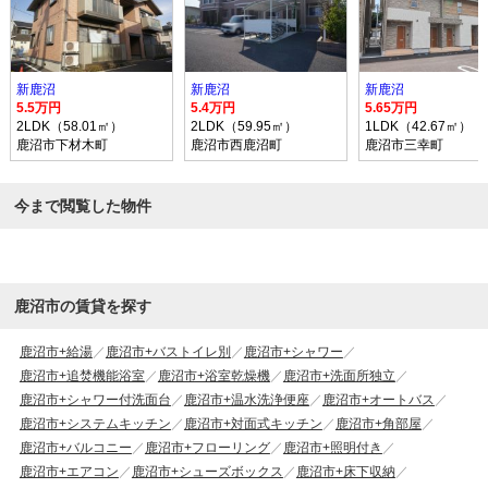
新鹿沼
新鹿沼
新鹿沼
5.5万円
5.4万円
5.65万円
2LDK（58.01㎡）
2LDK（59.95㎡）
1LDK（42.67㎡）
鹿沼市下材木町
鹿沼市西鹿沼町
鹿沼市三幸町
今まで閲覧した物件
鹿沼市の賃貸を探す
鹿沼市+給湯
鹿沼市+バストイレ別
鹿沼市+シャワー
鹿沼市+追焚機能浴室
鹿沼市+浴室乾燥機
鹿沼市+洗面所独立
鹿沼市+シャワー付洗面台
鹿沼市+温水洗浄便座
鹿沼市+オートバス
鹿沼市+システムキッチン
鹿沼市+対面式キッチン
鹿沼市+角部屋
鹿沼市+バルコニー
鹿沼市+フローリング
鹿沼市+照明付き
鹿沼市+エアコン
鹿沼市+シューズボックス
鹿沼市+床下収納