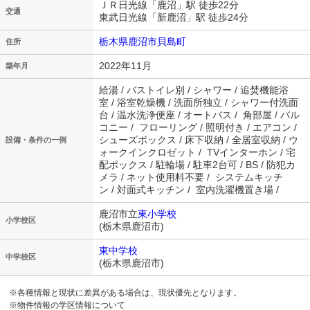
ＪＲ日光線「鹿沼」駅 徒歩22分
交通
東武日光線「新鹿沼」駅 徒歩24分
栃木県鹿沼市貝島町
住所
2022年11月
築年月
給湯 / バストイレ別 / シャワー / 追焚機能浴
室 / 浴室乾燥機 / 洗面所独立 / シャワー付洗面
台 / 温水洗浄便座 / オートバス / 角部屋 / バル
コニー / フローリング / 照明付き / エアコン /
シューズボックス / 床下収納 / 全居室収納 / ウ
設備・条件の一例
ォークインクロゼット / TVインターホン / 宅
配ボックス / 駐輪場 / 駐車2台可 / BS / 防犯カ
メラ / ネット使用料不要 / システムキッチ
ン / 対面式キッチン / 室内洗濯機置き場 /
鹿沼市立
東小学校
小学校区
(栃木県鹿沼市)
東中学校
中学校区
(栃木県鹿沼市)
※各種情報と現状に差異がある場合は、現状優先となります。
※物件情報の学区情報について