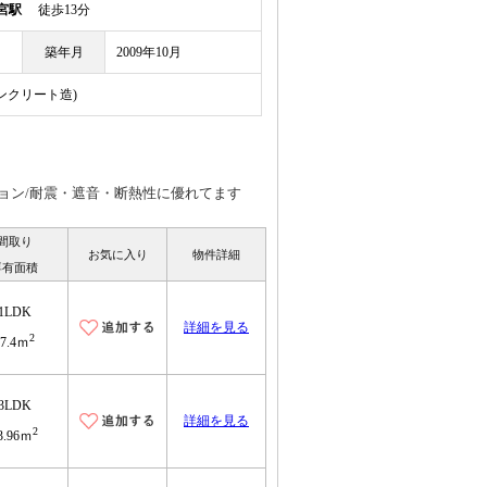
宮駅
徒歩13分
築年月
2009年10月
コンクリート造)
ション/耐震・遮音・断熱性に優れてます
間取り
お気に入り
物件詳細
専有面積
1LDK
詳細を見る
2
47.4ｍ
3LDK
詳細を見る
2
3.96ｍ