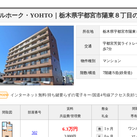
ルホーク・YOHTO｜栃木県宇都宮市陽東８丁目
所在地
栃木県宇都宮市陽東
宇都宮芳賀ライト
交通
歩7分
物件種別
マンション
階数/構造
7階建/S造(鉄骨造)
インターネット無料/持ち鍵要らずの電子キー/国道4号線アクセス良好
賃料
敷金
間
間取図
部屋番号
共益費/管理費
礼金
専
ワン
6.3万円
1ヶ月
敷
502
3,000円
0ヶ月
礼