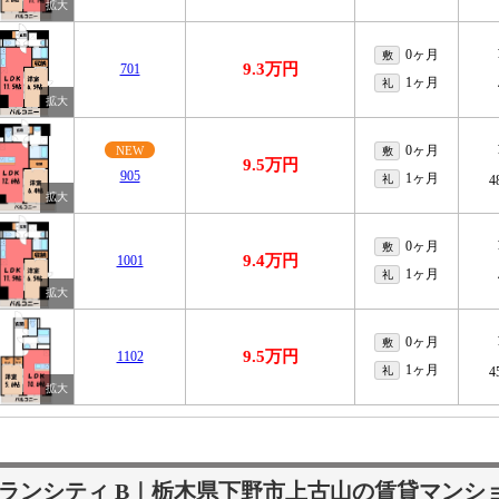
0ヶ月
敷
9.3万円
701
1ヶ月
礼
0ヶ月
NEW
敷
9.5万円
905
1ヶ月
礼
4
0ヶ月
敷
9.4万円
1001
1ヶ月
礼
0ヶ月
敷
9.5万円
1102
1ヶ月
礼
4
ランシティ B｜栃木県下野市上古山の賃貸マンシ