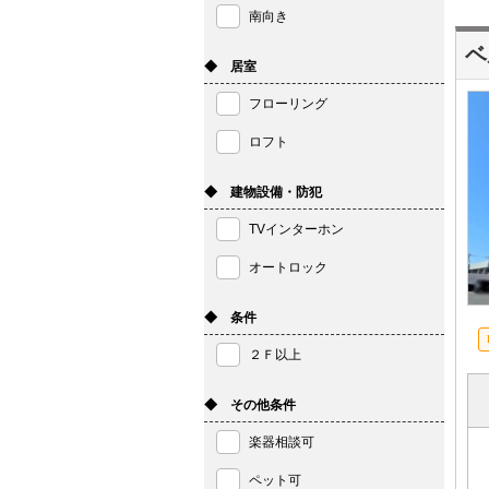
南向き
ベ
◆ 居室
フローリング
ロフト
◆ 建物設備・防犯
TVインターホン
オートロック
◆ 条件
２Ｆ以上
◆ その他条件
楽器相談可
ペット可