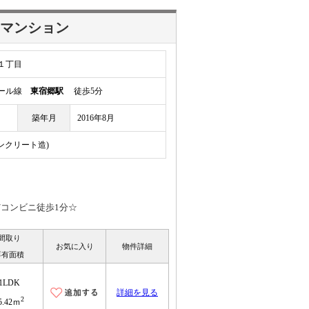
貸マンション
１丁目
レール線
東宿郷駅
徒歩5分
築年月
2016年8月
コンクリート造)
/コンビニ徒歩1分☆
間取り
お気に入り
物件詳細
専有面積
1LDK
詳細を見る
2
5.42ｍ