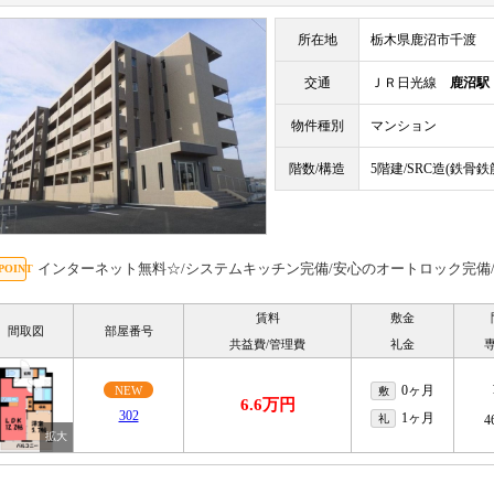
所在地
栃木県鹿沼市千渡
交通
ＪＲ日光線
鹿沼駅
物件種別
マンション
階数/構造
5階建/SRC造(鉄骨
インターネット無料☆/システムキッチン完備/安心のオートロック完備
賃料
敷金
間取図
部屋番号
共益費/管理費
礼金
0ヶ月
NEW
敷
6.6万円
302
1ヶ月
礼
4