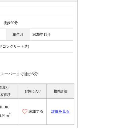
徒歩29分
築年月
2020年11月
鉄筋コンクリート造)
/スーパーまで徒歩5分
間取り
お気に入り
物件詳細
専有面積
1LDK
詳細を見る
2
6.94ｍ