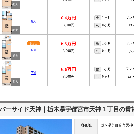
37
ワン
6.4万円
1ヶ月
敷
607
3,000円
0ヶ月
礼
37
ワン
6.5万円
1ヶ月
NEW
敷
601
3,000円
0ヶ月
礼
37
ワン
6.6万円
1ヶ月
敷
701
3,000円
0ヶ月
礼
41.
バーサイド天神｜栃木県宇都宮市天神１丁目の賃
所在地
栃木県宇都宮市天神