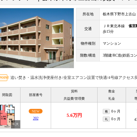
所在地
栃木県下野市上古山
ＪＲ東北本線
雀宮
交通
歩15分
物件種別
マンション
階数/構造
3階建/RC造(鉄筋コ
追い焚き・温水洗浄便座付き/全室エアコン設置で快適/4号線アクセス
賃料
敷金
間取図
部屋番号
共益費/管理費
礼金
0ヶ月
NEW
敷
5.6万円
202
0ヶ月
礼
4