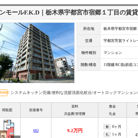
ンモールF.K.D｜栃木県宇都宮市宿郷１丁目の賃
所在地
栃木県宇都宮市宿郷
交通
宇都宮芳賀ライト
物件種別
マンション
階数/構造
11階建/RC造(鉄筋
システムキッチン完備/便利な洗髪洗面化粧台/オートロックマンション
賃料
敷金
間取図
部屋番号
共益費/管理費
礼金
0ヶ月
敷
9.2万円
602
1ヶ月
礼
4