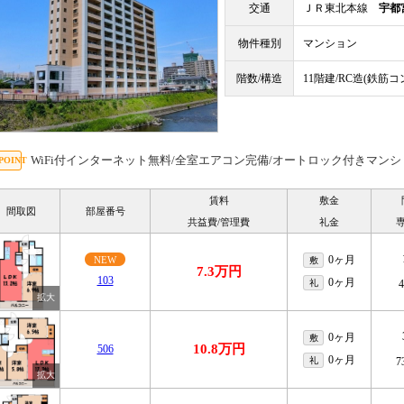
交通
ＪＲ東北本線
宇都
物件種別
マンション
階数/構造
11階建/RC造(鉄筋
WiFi付インターネット無料/全室エアコン完備/オートロック付きマン
賃料
敷金
間取図
部屋番号
共益費/管理費
礼金
0ヶ月
NEW
敷
7.3万円
103
0ヶ月
礼
0ヶ月
敷
10.8万円
506
0ヶ月
礼
7