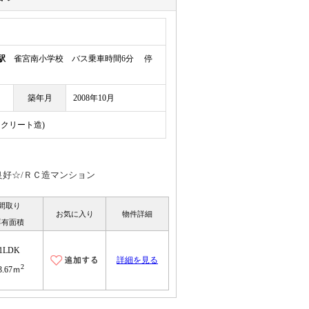
駅
雀宮南小学校 バス乗車時間6分 停
築年月
2008年10月
ンクリート造)
良好☆/ＲＣ造マンション
間取り
お気に入り
物件詳細
専有面積
1LDK
詳細を見る
2
3.67ｍ