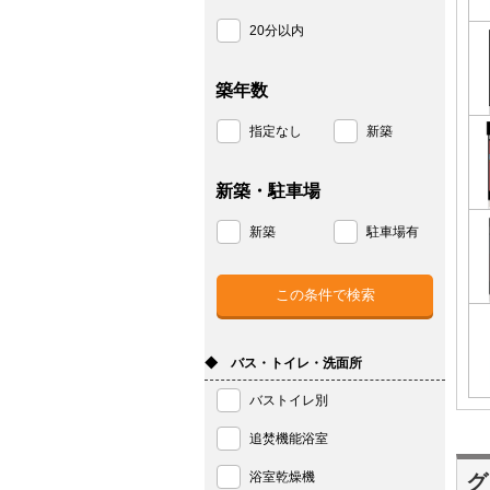
20分以内
築年数
指定なし
新築
新築・駐車場
新築
駐車場有
◆ バス・トイレ・洗面所
バストイレ別
追焚機能浴室
浴室乾燥機
グ