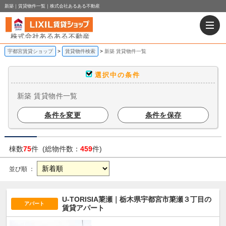
新築｜賃貸物件一覧｜株式会社あるある不動産
宇都宮賃貸ショップ
賃貸物件検索
新築 賃貸物件一覧
選択中の条件
新築 賃貸物件一覧
条件を変更
条件を保存
棟数
75
件 (総物件数：
459
件)
並び順 ：
U-TORISIA簗瀬｜栃木県宇都宮市簗瀬３丁目の
アパート
賃貸アパート