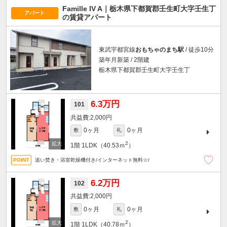
Famille IV A｜栃木県下都賀郡壬生町大字壬生丁
アパート
の賃貸アパート
東武宇都宮線
おもちゃのまち駅
/ 徒歩10分
築年月新築 / 2階建
栃木県下都賀郡壬生町大字壬生丁
6.3万円
101
2,000円
0ヶ月
0ヶ月
敷
礼
2
1階
1LDK（40.53ｍ
）
追い焚き・浴室乾燥機付き/インターネット無料☆/
6.2万円
102
2,000円
0ヶ月
0ヶ月
敷
礼
2
1階
1LDK（40.78ｍ
）