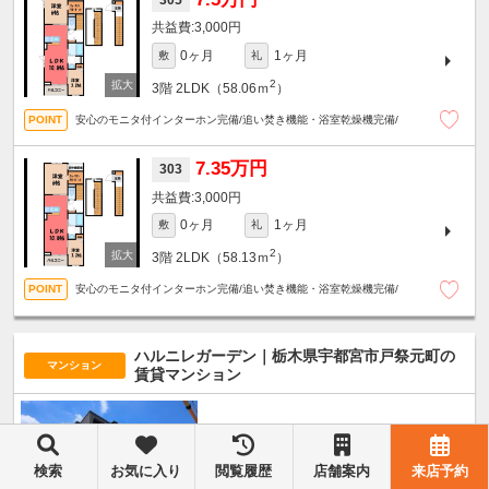
3,000円
0ヶ月
1ヶ月
敷
礼
2
3階
2LDK（58.06ｍ
）
安心のモニタ付インターホン完備/追い焚き機能・浴室乾燥機完備/
7.35万円
303
3,000円
0ヶ月
1ヶ月
敷
礼
2
3階
2LDK（58.13ｍ
）
安心のモニタ付インターホン完備/追い焚き機能・浴室乾燥機完備/
ハルニレガーデン｜栃木県宇都宮市戸祭元町の
マンション
賃貸マンション
東武宇都宮線
東武宇都宮駅
/ 徒歩14分
築年月新築 / 3階建
検索
お気に入り
閲覧履歴
店舗案内
来店予約
栃木県宇都宮市戸祭元町