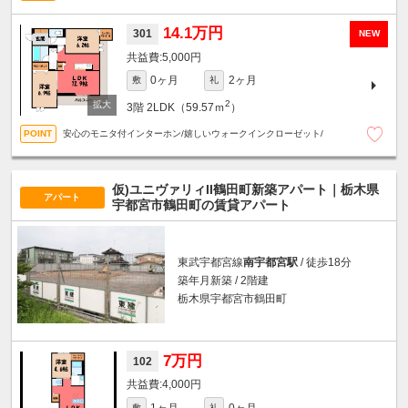
14.1万円
301
NEW
5,000円
0ヶ月
2ヶ月
敷
礼
2
3階
2LDK（59.57ｍ
）
安心のモニタ付インターホン/嬉しいウォークインクローゼット/
仮)ユニヴァリィII鶴田町新築アパート｜栃木県
アパート
宇都宮市鶴田町の賃貸アパート
東武宇都宮線
南宇都宮駅
/ 徒歩18分
築年月新築 / 2階建
栃木県宇都宮市鶴田町
7万円
102
4,000円
1ヶ月
0ヶ月
敷
礼