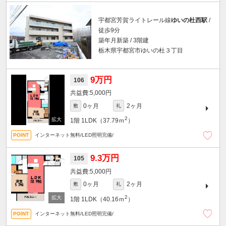
宇都宮芳賀ライトレール線
ゆいの杜西駅
/
徒歩9分
築年月新築 / 3階建
栃木県宇都宮市ゆいの杜３丁目
9万円
106
5,000円
0ヶ月
2ヶ月
敷
礼
2
1階
1LDK（37.79ｍ
）
インターネット無料/LED照明完備/
9.3万円
105
5,000円
0ヶ月
2ヶ月
敷
礼
2
1階
1LDK（40.16ｍ
）
インターネット無料/LED照明完備/