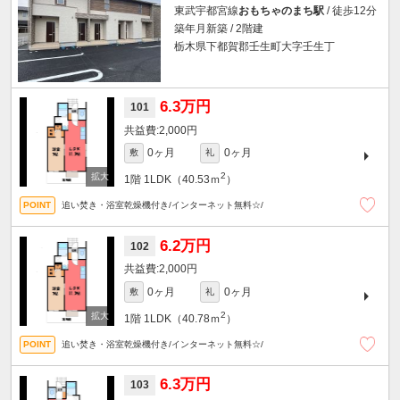
東武宇都宮線
おもちゃのまち駅
/ 徒歩12分
築年月新築 / 2階建
栃木県下都賀郡壬生町大字壬生丁
6.3万円
101
2,000円
0ヶ月
0ヶ月
敷
礼
2
1階
1LDK（40.53ｍ
）
追い焚き・浴室乾燥機付き/インターネット無料☆/
6.2万円
102
2,000円
0ヶ月
0ヶ月
敷
礼
2
1階
1LDK（40.78ｍ
）
追い焚き・浴室乾燥機付き/インターネット無料☆/
6.3万円
103