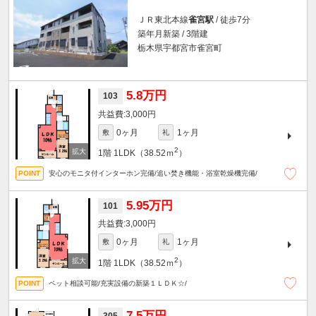
ＪＲ東北本線
雀宮駅
/ 徒歩7分
築年月新築 / 3階建
栃木県宇都宮市雀宮町
5.8万円
103
3,000円
0ヶ月
1ヶ月
敷
礼
2
1階
1LDK（38.52ｍ
）
安心のモニタ付インターホン完備/追い焚き機能・浴室乾燥機完備/
5.95万円
101
3,000円
0ヶ月
1ヶ月
敷
礼
2
1階
1LDK（38.52ｍ
）
ペット相談可能/充実設備の新築１ＬＤＫ☆/
7.5万円
305