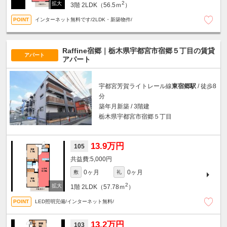
2
3階
2LDK（56.5ｍ
）
インターネット無料です/2LDK・新築物件/
Raffine宿郷｜栃木県宇都宮市宿郷５丁目の賃貸
アパート
アパート
宇都宮芳賀ライトレール線
東宿郷駅
/ 徒歩8
分
築年月新築 / 3階建
栃木県宇都宮市宿郷５丁目
13.9万円
105
5,000円
0ヶ月
0ヶ月
敷
礼
2
1階
2LDK（57.78ｍ
）
LED照明完備/インターネット無料/
13.2万円
103