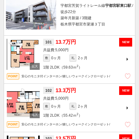
宇都宮芳賀ライトレール線
宇都宮駅東口駅
/
徒歩22分
築年月新築 / 3階建
栃木県宇都宮市簗瀬３丁目
13.7万円
101
NEW
5,000円
0ヶ月
2ヶ月
敷
礼
2
1階
2LDK（59.63ｍ
）
安心のモニタ付インターホン/嬉しいウォークインクローゼット/
13.3万円
102
NEW
5,000円
0ヶ月
2ヶ月
敷
礼
2
1階
2LDK（55.42ｍ
）
安心のモニタ付インターホン/嬉しいウォークインクローゼット/
13.5万円
103
NEW