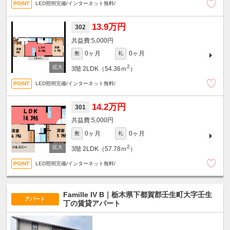
LED照明完備/インターネット無料/
13.9万円
302
5,000円
0ヶ月
0ヶ月
敷
礼
2
3階
2LDK（54.36ｍ
）
LED照明完備/インターネット無料/
14.2万円
301
5,000円
0ヶ月
0ヶ月
敷
礼
2
3階
2LDK（57.78ｍ
）
LED照明完備/インターネット無料/
Famille IV B｜栃木県下都賀郡壬生町大字壬生
アパート
丁の賃貸アパート