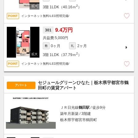
2
3階
1LDK（40.16ｍ
）
インターネット無料/LED照明完備/
9.4万円
301
5,000円
0ヶ月
2ヶ月
敷
礼
2
3階
1LDK（37.79ｍ
）
インターネット無料/LED照明完備/
セジュールグリーンひなた｜栃木県宇都宮市鶴
アパート
田町の賃貸アパート
ＪＲ日光線
鶴田駅
/ 徒歩9分
築年月新築 / 3階建
栃木県宇都宮市鶴田町