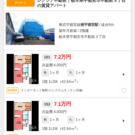
レクシア不動前｜栃木県宇都宮市不動前３丁目
アパート
の賃貸アパート
東武宇都宮線
南宇都宮駅
/ 徒歩9分
築年月新築 / 2階建
栃木県宇都宮市不動前３丁目
7.2万円
101
4,000円
1ヶ月
1ヶ月
敷
礼
2
1階
1LDK（42.64ｍ
）
インターネット無料☆/システムキッチン完備/
7.1万円
102
4,000円
1ヶ月
1ヶ月
敷
礼
2
1階
1LDK（42.64ｍ
）