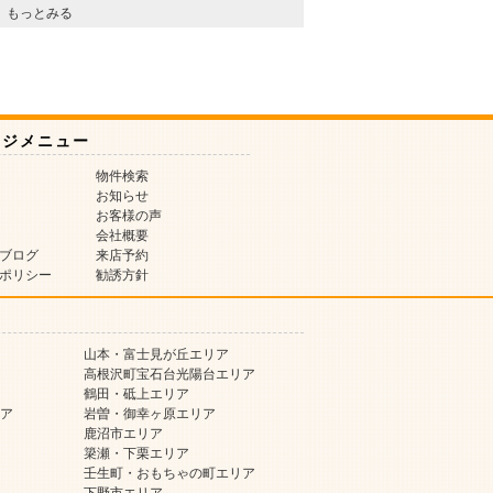
もっとみる
ージメニュー
物件検索
お知らせ
お客様の声
会社概要
ブログ
来店予約
ポリシー
勧誘方針
山本・富士見が丘エリア
高根沢町宝石台光陽台エリア
鶴田・砥上エリア
ア
岩曽・御幸ヶ原エリア
鹿沼市エリア
簗瀬・下栗エリア
壬生町・おもちゃの町エリア