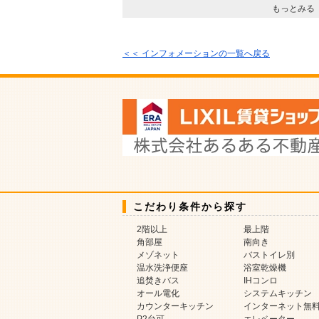
もっとみる
＜＜ インフォメーションの一覧へ戻る
こだわり条件から探す
2階以上
最上階
角部屋
南向き
メゾネット
バストイレ別
温水洗浄便座
浴室乾燥機
追焚きバス
IHコンロ
オール電化
システムキッチン
カウンターキッチン
インターネット無