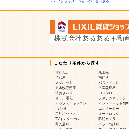
＜＜ インフォメーションの一覧へ戻る
こだわり条件から探す
2階以上
最上階
角部屋
南向き
メゾネット
バストイレ別
温水洗浄便座
浴室乾燥機
追焚きバス
IHコンロ
オール電化
システムキッチン
カウンターキッチン
インターネット無
P2台可
エレベーター
宅配ボックス
オートロック
TVインターホン
防犯カメラ
即入居可
ペット相談可