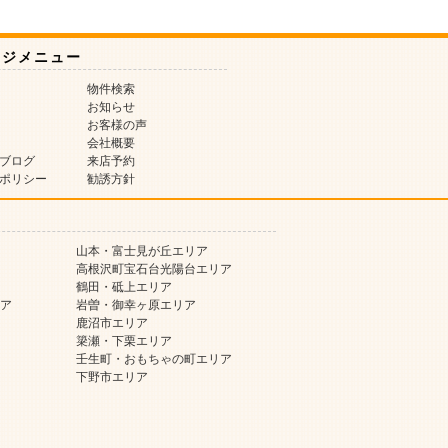
ージメニュー
物件検索
お知らせ
お客様の声
会社概要
ブログ
来店予約
ポリシー
勧誘方針
山本・富士見が丘エリア
高根沢町宝石台光陽台エリア
鶴田・砥上エリア
ア
岩曽・御幸ヶ原エリア
鹿沼市エリア
簗瀬・下栗エリア
壬生町・おもちゃの町エリア
下野市エリア