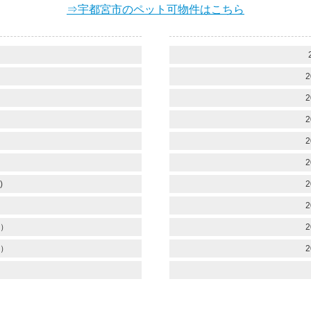
⇒宇都宮市のペット可物件はこちら
2
）
2
2
2
2
)
2
2
）
2
）
2