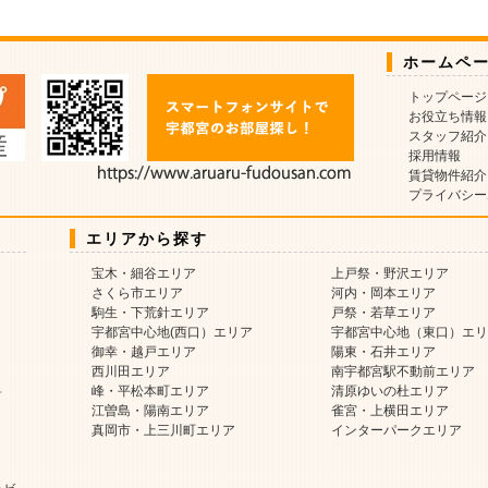
ホームペ
トップページ
お役立ち情報
スタッフ紹介
採用情報
賃貸物件紹介
プライバシー
エリアから探す
宝木・細谷エリア
上戸祭・野沢エリア
さくら市エリア
河内・岡本エリア
駒生・下荒針エリア
戸祭・若草エリア
宇都宮中心地(西口）エリア
宇都宮中心地（東口）エリ
御幸・越戸エリア
陽東・石井エリア
西川田エリア
南宇都宮駅不動前エリア
料
峰・平松本町エリア
清原ゆいの杜エリア
江曽島・陽南エリア
雀宮・上横田エリア
真岡市・上三川町エリア
インターパークエリア