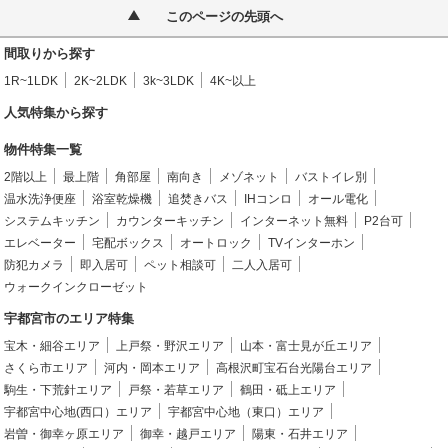
このページの先頭へ
間取りから探す
1R~1LDK
2K~2LDK
3k~3LDK
4K~以上
人気特集から探す
物件特集一覧
2階以上
最上階
角部屋
南向き
メゾネット
バストイレ別
温水洗浄便座
浴室乾燥機
追焚きバス
IHコンロ
オール電化
システムキッチン
カウンターキッチン
インターネット無料
P2台可
エレベーター
宅配ボックス
オートロック
TVインターホン
防犯カメラ
即入居可
ペット相談可
二人入居可
ウォークインクローゼット
宇都宮市のエリア特集
宝木・細谷エリア
上戸祭・野沢エリア
山本・富士見が丘エリア
さくら市エリア
河内・岡本エリア
高根沢町宝石台光陽台エリア
駒生・下荒針エリア
戸祭・若草エリア
鶴田・砥上エリア
宇都宮中心地(西口）エリア
宇都宮中心地（東口）エリア
岩曽・御幸ヶ原エリア
御幸・越戸エリア
陽東・石井エリア