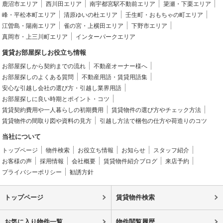
鹿沼市エリア
西川田エリア
南宇都宮駅不動前エリア
簗瀬・下栗エリア
峰・平松本町エリア
清原ゆいの杜エリア
壬生町・おもちゃの町エリア
江曽島・陽南エリア
雀の宮・上横田エリア
下野市エリア
真岡市・上三川町エリア
インターパークエリア
賃貸お部屋探しお役立ち情報
お部屋探しから契約までの流れ
不動産オーナー様へ
お部屋探しのよくある質問
不動産用語・賃貸用語集
安心な引越し会社の選び方・引越し業界用語
お部屋探しに良い時期とポイント・コツ
賃貸契約費用や一人暮らしの初期費用
賃貸物件の選び方やチェック方法
賃貸物件の間取り図や資料の見方
引越し方法で梱包の仕方や荷造りのコツ
当社について
トップページ
物件検索
お役立ち情報
お知らせ
スタッフ紹介
お客様の声
採用情報
会社概要
賃貸物件紹介ブログ
来店予約
プライバシーポリシー
勧誘方針
トップページ
賃貸物件検索
お気に入り物件一覧
物件閲覧履歴