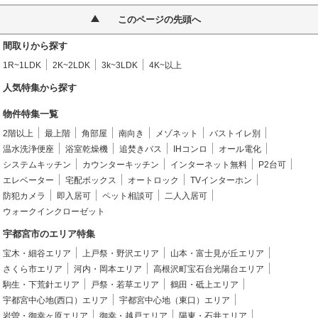
このページの先頭へ
間取りから探す
1R~1LDK
2K~2LDK
3k~3LDK
4K~以上
人気特集から探す
物件特集一覧
2階以上
最上階
角部屋
南向き
メゾネット
バストイレ別
温水洗浄便座
浴室乾燥機
追焚きバス
IHコンロ
オール電化
システムキッチン
カウンターキッチン
インターネット無料
P2台可
エレベーター
宅配ボックス
オートロック
TVインターホン
防犯カメラ
即入居可
ペット相談可
二人入居可
ウォークインクローゼット
宇都宮市のエリア特集
宝木・細谷エリア
上戸祭・野沢エリア
山本・富士見が丘エリア
さくら市エリア
河内・岡本エリア
高根沢町宝石台光陽台エリア
駒生・下荒針エリア
戸祭・若草エリア
鶴田・砥上エリア
宇都宮中心地(西口）エリア
宇都宮中心地（東口）エリア
岩曽・御幸ヶ原エリア
御幸・越戸エリア
陽東・石井エリア