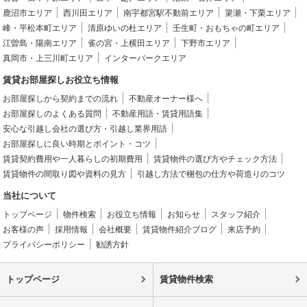
鹿沼市エリア
西川田エリア
南宇都宮駅不動前エリア
簗瀬・下栗エリア
峰・平松本町エリア
清原ゆいの杜エリア
壬生町・おもちゃの町エリア
江曽島・陽南エリア
雀の宮・上横田エリア
下野市エリア
真岡市・上三川町エリア
インターパークエリア
賃貸お部屋探しお役立ち情報
お部屋探しから契約までの流れ
不動産オーナー様へ
お部屋探しのよくある質問
不動産用語・賃貸用語集
安心な引越し会社の選び方・引越し業界用語
お部屋探しに良い時期とポイント・コツ
賃貸契約費用や一人暮らしの初期費用
賃貸物件の選び方やチェック方法
賃貸物件の間取り図や資料の見方
引越し方法で梱包の仕方や荷造りのコツ
当社について
トップページ
物件検索
お役立ち情報
お知らせ
スタッフ紹介
お客様の声
採用情報
会社概要
賃貸物件紹介ブログ
来店予約
プライバシーポリシー
勧誘方針
トップページ
賃貸物件検索