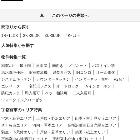
このページの先頭へ
間取りから探す
1R~1LDK
2K~2LDK
3k~3LDK
4K~以上
人気特集から探す
物件特集一覧
2階以上
最上階
角部屋
南向き
メゾネット
バストイレ別
温水洗浄便座
浴室乾燥機
追焚きバス
IHコンロ
オール電化
システムキッチン
カウンターキッチン
インターネット無料
P2台可
エレベーター
宅配ボックス
オートロック
TVインターホン
防犯カメラ
即入居可
ペット相談可
二人入居可
ウォークインクローゼット
宇都宮市のエリア特集
宝木・細谷エリア
上戸祭・野沢エリア
山本・富士見が丘エリア
さくら市エリア
河内・岡本エリア
高根沢町宝石台光陽台エリア
駒生・下荒針エリア
戸祭・若草エリア
鶴田・砥上エリア
宇都宮中心地(西口）エリア
宇都宮中心地（東口）エリア