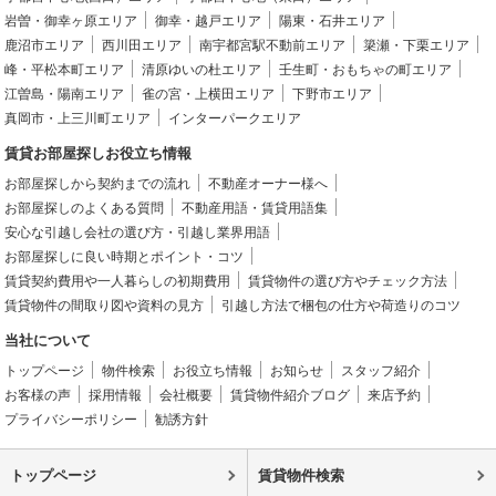
岩曽・御幸ヶ原エリア
御幸・越戸エリア
陽東・石井エリア
鹿沼市エリア
西川田エリア
南宇都宮駅不動前エリア
簗瀬・下栗エリア
峰・平松本町エリア
清原ゆいの杜エリア
壬生町・おもちゃの町エリア
江曽島・陽南エリア
雀の宮・上横田エリア
下野市エリア
真岡市・上三川町エリア
インターパークエリア
賃貸お部屋探しお役立ち情報
お部屋探しから契約までの流れ
不動産オーナー様へ
お部屋探しのよくある質問
不動産用語・賃貸用語集
安心な引越し会社の選び方・引越し業界用語
お部屋探しに良い時期とポイント・コツ
賃貸契約費用や一人暮らしの初期費用
賃貸物件の選び方やチェック方法
賃貸物件の間取り図や資料の見方
引越し方法で梱包の仕方や荷造りのコツ
当社について
トップページ
物件検索
お役立ち情報
お知らせ
スタッフ紹介
お客様の声
採用情報
会社概要
賃貸物件紹介ブログ
来店予約
プライバシーポリシー
勧誘方針
トップページ
賃貸物件検索