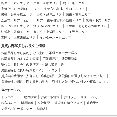
駒生・下荒針エリア
戸祭・若草エリア
鶴田・砥上エリア
宇都宮中心地(西口）エリア
宇都宮中心地（東口）エリア
岩曽・御幸ヶ原エリア
御幸・越戸エリア
陽東・石井エリア
鹿沼市エリア
西川田エリア
南宇都宮駅不動前エリア
簗瀬・下栗エリア
峰・平松本町エリア
清原ゆいの杜エリア
壬生町・おもちゃの町エリア
江曽島・陽南エリア
雀の宮・上横田エリア
下野市エリア
真岡市・上三川町エリア
インターパークエリア
賃貸お部屋探しお役立ち情報
お部屋探しから契約までの流れ
不動産オーナー様へ
お部屋探しのよくある質問
不動産用語・賃貸用語集
安心な引越し会社の選び方・引越し業界用語
お部屋探しに良い時期とポイント・コツ
賃貸契約費用や一人暮らしの初期費用
賃貸物件の選び方やチェック方法
賃貸物件の間取り図や資料の見方
引越し方法で梱包の仕方や荷造りのコツ
当社について
トップページ
物件検索
お役立ち情報
お知らせ
スタッフ紹介
お客様の声
採用情報
会社概要
賃貸物件紹介ブログ
来店予約
プライバシーポリシー
勧誘方針