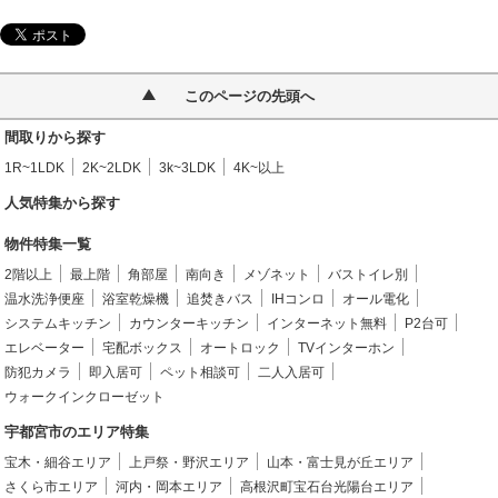
このページの先頭へ
間取りから探す
1R~1LDK
2K~2LDK
3k~3LDK
4K~以上
人気特集から探す
物件特集一覧
2階以上
最上階
角部屋
南向き
メゾネット
バストイレ別
温水洗浄便座
浴室乾燥機
追焚きバス
IHコンロ
オール電化
システムキッチン
カウンターキッチン
インターネット無料
P2台可
エレベーター
宅配ボックス
オートロック
TVインターホン
防犯カメラ
即入居可
ペット相談可
二人入居可
ウォークインクローゼット
宇都宮市のエリア特集
宝木・細谷エリア
上戸祭・野沢エリア
山本・富士見が丘エリア
さくら市エリア
河内・岡本エリア
高根沢町宝石台光陽台エリア