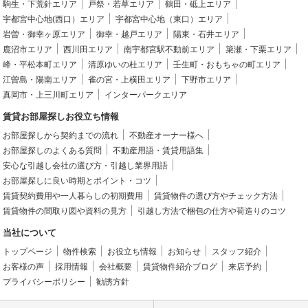
駒生・下荒針エリア
戸祭・若草エリア
鶴田・砥上エリア
宇都宮中心地(西口）エリア
宇都宮中心地（東口）エリア
岩曽・御幸ヶ原エリア
御幸・越戸エリア
陽東・石井エリア
鹿沼市エリア
西川田エリア
南宇都宮駅不動前エリア
簗瀬・下栗エリア
峰・平松本町エリア
清原ゆいの杜エリア
壬生町・おもちゃの町エリア
江曽島・陽南エリア
雀の宮・上横田エリア
下野市エリア
真岡市・上三川町エリア
インターパークエリア
賃貸お部屋探しお役立ち情報
お部屋探しから契約までの流れ
不動産オーナー様へ
お部屋探しのよくある質問
不動産用語・賃貸用語集
安心な引越し会社の選び方・引越し業界用語
お部屋探しに良い時期とポイント・コツ
賃貸契約費用や一人暮らしの初期費用
賃貸物件の選び方やチェック方法
賃貸物件の間取り図や資料の見方
引越し方法で梱包の仕方や荷造りのコツ
当社について
トップページ
物件検索
お役立ち情報
お知らせ
スタッフ紹介
お客様の声
採用情報
会社概要
賃貸物件紹介ブログ
来店予約
プライバシーポリシー
勧誘方針