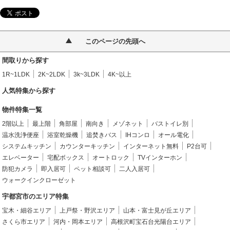
このページの先頭へ
間取りから探す
1R~1LDK
2K~2LDK
3k~3LDK
4K~以上
人気特集から探す
物件特集一覧
2階以上
最上階
角部屋
南向き
メゾネット
バストイレ別
温水洗浄便座
浴室乾燥機
追焚きバス
IHコンロ
オール電化
システムキッチン
カウンターキッチン
インターネット無料
P2台可
エレベーター
宅配ボックス
オートロック
TVインターホン
防犯カメラ
即入居可
ペット相談可
二人入居可
ウォークインクローゼット
宇都宮市のエリア特集
宝木・細谷エリア
上戸祭・野沢エリア
山本・富士見が丘エリア
さくら市エリア
河内・岡本エリア
高根沢町宝石台光陽台エリア