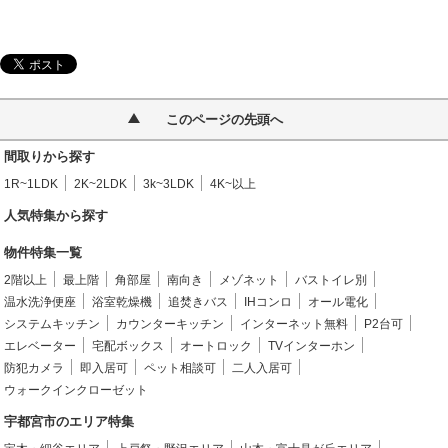
このページの先頭へ
間取りから探す
1R~1LDK
2K~2LDK
3k~3LDK
4K~以上
人気特集から探す
物件特集一覧
2階以上
最上階
角部屋
南向き
メゾネット
バストイレ別
温水洗浄便座
浴室乾燥機
追焚きバス
IHコンロ
オール電化
システムキッチン
カウンターキッチン
インターネット無料
P2台可
エレベーター
宅配ボックス
オートロック
TVインターホン
防犯カメラ
即入居可
ペット相談可
二人入居可
ウォークインクローゼット
宇都宮市のエリア特集