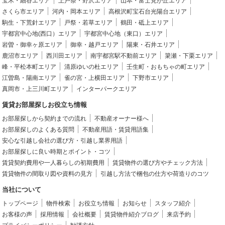
宝木・細谷エリア
上戸祭・野沢エリア
山本・富士見が丘エリア
さくら市エリア
河内・岡本エリア
高根沢町宝石台光陽台エリア
駒生・下荒針エリア
戸祭・若草エリア
鶴田・砥上エリア
宇都宮中心地(西口）エリア
宇都宮中心地（東口）エリア
岩曽・御幸ヶ原エリア
御幸・越戸エリア
陽東・石井エリア
鹿沼市エリア
西川田エリア
南宇都宮駅不動前エリア
簗瀬・下栗エリア
峰・平松本町エリア
清原ゆいの杜エリア
壬生町・おもちゃの町エリア
江曽島・陽南エリア
雀の宮・上横田エリア
下野市エリア
真岡市・上三川町エリア
インターパークエリア
賃貸お部屋探しお役立ち情報
お部屋探しから契約までの流れ
不動産オーナー様へ
お部屋探しのよくある質問
不動産用語・賃貸用語集
安心な引越し会社の選び方・引越し業界用語
お部屋探しに良い時期とポイント・コツ
賃貸契約費用や一人暮らしの初期費用
賃貸物件の選び方やチェック方法
賃貸物件の間取り図や資料の見方
引越し方法で梱包の仕方や荷造りのコツ
当社について
トップページ
物件検索
お役立ち情報
お知らせ
スタッフ紹介
お客様の声
採用情報
会社概要
賃貸物件紹介ブログ
来店予約