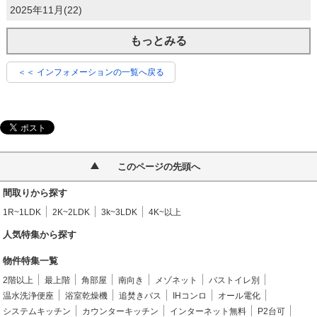
2025年11月(22)
もっとみる
＜＜ インフォメーションの一覧へ戻る
このページの先頭へ
間取りから探す
1R~1LDK
2K~2LDK
3k~3LDK
4K~以上
人気特集から探す
物件特集一覧
2階以上
最上階
角部屋
南向き
メゾネット
バストイレ別
温水洗浄便座
浴室乾燥機
追焚きバス
IHコンロ
オール電化
システムキッチン
カウンターキッチン
インターネット無料
P2台可