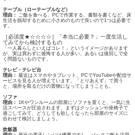
テーブル（ローテーブルなど）
理由：
ご飯を食べる、PCで作業する、書類を書くなど、床
生活を脱却するために小さめのもので良いので1つは必要で
す。
［必須度★☆☆☆☆］「本当に必要？」一度生活し
てみてから検討するもの
「一人暮らしといえばコレ！」というイメージがあります
が、実は買わずに後悔する人が多い、あるいは後回しで全
く問題ないものです。
テレビ・テレビ台
理由：
最近はスマホやタブレット、PCでYouTubeや配信サ
ービスを見る人が増えています。「とりあえず」で買う
と、場所を取るだけの置物になってしまうことも。
ソファ
理由：
1Kやワンルームの部屋にソファを置くと、一気に生
活スペースが圧迫されます。まずはクッションや座椅子で
過ごしてみて、どうしても欲しくなったら部屋のサイズに
合わせて検討しましょう。
炊飯器
理由：
最近の電子レンジは優秀ですし、パックご飯を活用