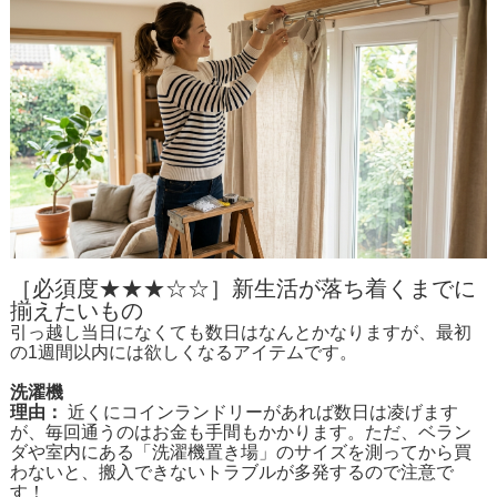
［必須度★★★☆☆］新生活が落ち着くまでに
揃えたいもの
引っ越し当日になくても数日はなんとかなりますが、最初
の1週間以内には欲しくなるアイテムです。
洗濯機
理由：
近くにコインランドリーがあれば数日は凌げます
が、毎回通うのはお金も手間もかかります。ただ、ベラン
ダや室内にある「洗濯機置き場」のサイズを測ってから買
わないと、搬入できないトラブルが多発するので注意で
す！