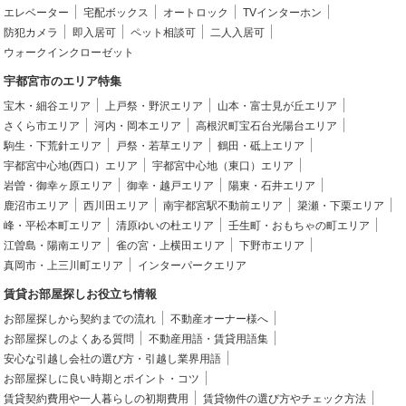
エレベーター
宅配ボックス
オートロック
TVインターホン
防犯カメラ
即入居可
ペット相談可
二人入居可
ウォークインクローゼット
宇都宮市のエリア特集
宝木・細谷エリア
上戸祭・野沢エリア
山本・富士見が丘エリア
さくら市エリア
河内・岡本エリア
高根沢町宝石台光陽台エリア
駒生・下荒針エリア
戸祭・若草エリア
鶴田・砥上エリア
宇都宮中心地(西口）エリア
宇都宮中心地（東口）エリア
岩曽・御幸ヶ原エリア
御幸・越戸エリア
陽東・石井エリア
鹿沼市エリア
西川田エリア
南宇都宮駅不動前エリア
簗瀬・下栗エリア
峰・平松本町エリア
清原ゆいの杜エリア
壬生町・おもちゃの町エリア
江曽島・陽南エリア
雀の宮・上横田エリア
下野市エリア
真岡市・上三川町エリア
インターパークエリア
賃貸お部屋探しお役立ち情報
お部屋探しから契約までの流れ
不動産オーナー様へ
お部屋探しのよくある質問
不動産用語・賃貸用語集
安心な引越し会社の選び方・引越し業界用語
お部屋探しに良い時期とポイント・コツ
賃貸契約費用や一人暮らしの初期費用
賃貸物件の選び方やチェック方法