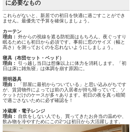
に必要なもの
これらがないと、新居での初日を快適に過ごすことができ
ません。最優先で予算を確保しましょう。
カーテン
理由：
外からの視線を遮る防犯面はもちろん、夜ぐっすり
眠るためにも初日から必須です。事前に窓のサイズ（幅と
高さ）を測っておくのを忘れないようにしましょう。
寝具（布団セット・ベッド）
理由：
引っ越し当日は想像以上に体力を消耗します。「初
日は床に雑魚寝」は体調を崩す原因に。
照明器具
理由：
「部屋に最初からついている」と思い込みがちです
が、賃貸物件によっては前の入居者が持ち帰っていて、ソ
ケットだけのケースが多々あります。初日の夜を真っ暗闇
で過ごさないために必ず確認を！
冷蔵庫・電子レンジ
理由：
自炊をしない人でも、買ってきたお弁当の温めや、
飲み物を冷やすためにこの2つは初日から大活躍します。