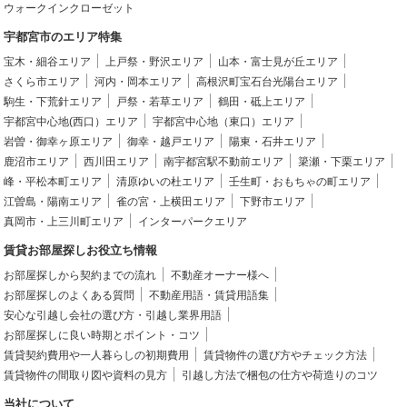
ウォークインクローゼット
宇都宮市のエリア特集
宝木・細谷エリア
上戸祭・野沢エリア
山本・富士見が丘エリア
さくら市エリア
河内・岡本エリア
高根沢町宝石台光陽台エリア
駒生・下荒針エリア
戸祭・若草エリア
鶴田・砥上エリア
宇都宮中心地(西口）エリア
宇都宮中心地（東口）エリア
岩曽・御幸ヶ原エリア
御幸・越戸エリア
陽東・石井エリア
鹿沼市エリア
西川田エリア
南宇都宮駅不動前エリア
簗瀬・下栗エリア
峰・平松本町エリア
清原ゆいの杜エリア
壬生町・おもちゃの町エリア
江曽島・陽南エリア
雀の宮・上横田エリア
下野市エリア
真岡市・上三川町エリア
インターパークエリア
賃貸お部屋探しお役立ち情報
お部屋探しから契約までの流れ
不動産オーナー様へ
お部屋探しのよくある質問
不動産用語・賃貸用語集
安心な引越し会社の選び方・引越し業界用語
お部屋探しに良い時期とポイント・コツ
賃貸契約費用や一人暮らしの初期費用
賃貸物件の選び方やチェック方法
賃貸物件の間取り図や資料の見方
引越し方法で梱包の仕方や荷造りのコツ
当社について