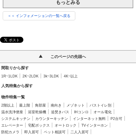
もっとみる
＜＜ インフォメーションの一覧へ戻る
このページの先頭へ
間取りから探す
1R~1LDK
2K~2LDK
3k~3LDK
4K~以上
人気特集から探す
物件特集一覧
2階以上
最上階
角部屋
南向き
メゾネット
バストイレ別
温水洗浄便座
浴室乾燥機
追焚きバス
IHコンロ
オール電化
システムキッチン
カウンターキッチン
インターネット無料
P2台可
エレベーター
宅配ボックス
オートロック
TVインターホン
防犯カメラ
即入居可
ペット相談可
二人入居可