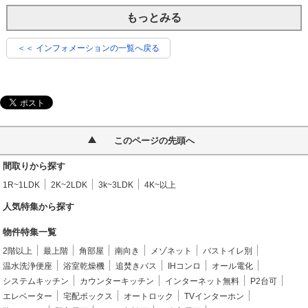
もっとみる
＜＜ インフォメーションの一覧へ戻る
このページの先頭へ
間取りから探す
1R~1LDK
2K~2LDK
3k~3LDK
4K~以上
人気特集から探す
物件特集一覧
2階以上
最上階
角部屋
南向き
メゾネット
バストイレ別
温水洗浄便座
浴室乾燥機
追焚きバス
IHコンロ
オール電化
システムキッチン
カウンターキッチン
インターネット無料
P2台可
エレベーター
宅配ボックス
オートロック
TVインターホン