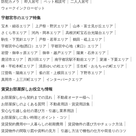
防犯カメラ
即入居可
ペット相談可
二人入居可
ウォークインクローゼット
宇都宮市のエリア特集
宝木・細谷エリア
上戸祭・野沢エリア
山本・富士見が丘エリア
さくら市エリア
河内・岡本エリア
高根沢町宝石台光陽台エリア
駒生・下荒針エリア
戸祭・若草エリア
鶴田・砥上エリア
宇都宮中心地(西口）エリア
宇都宮中心地（東口）エリア
岩曽・御幸ヶ原エリア
御幸・越戸エリア
陽東・石井エリア
鹿沼市エリア
西川田エリア
南宇都宮駅不動前エリア
簗瀬・下栗エリア
峰・平松本町エリア
清原ゆいの杜エリア
壬生町・おもちゃの町エリア
江曽島・陽南エリア
雀の宮・上横田エリア
下野市エリア
真岡市・上三川町エリア
インターパークエリア
賃貸お部屋探しお役立ち情報
お部屋探しから契約までの流れ
不動産オーナー様へ
お部屋探しのよくある質問
不動産用語・賃貸用語集
安心な引越し会社の選び方・引越し業界用語
お部屋探しに良い時期とポイント・コツ
賃貸契約費用や一人暮らしの初期費用
賃貸物件の選び方やチェック方法
賃貸物件の間取り図や資料の見方
引越し方法で梱包の仕方や荷造りのコツ