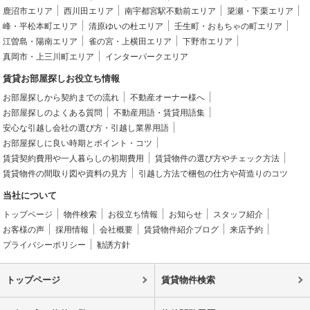
鹿沼市エリア
西川田エリア
南宇都宮駅不動前エリア
簗瀬・下栗エリア
峰・平松本町エリア
清原ゆいの杜エリア
壬生町・おもちゃの町エリア
江曽島・陽南エリア
雀の宮・上横田エリア
下野市エリア
真岡市・上三川町エリア
インターパークエリア
賃貸お部屋探しお役立ち情報
お部屋探しから契約までの流れ
不動産オーナー様へ
お部屋探しのよくある質問
不動産用語・賃貸用語集
安心な引越し会社の選び方・引越し業界用語
お部屋探しに良い時期とポイント・コツ
賃貸契約費用や一人暮らしの初期費用
賃貸物件の選び方やチェック方法
賃貸物件の間取り図や資料の見方
引越し方法で梱包の仕方や荷造りのコツ
当社について
トップページ
物件検索
お役立ち情報
お知らせ
スタッフ紹介
お客様の声
採用情報
会社概要
賃貸物件紹介ブログ
来店予約
プライバシーポリシー
勧誘方針
トップページ
賃貸物件検索