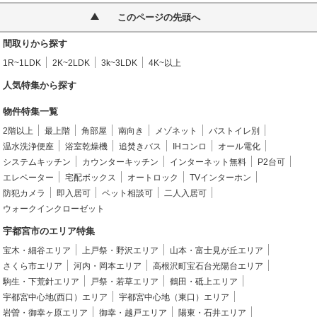
このページの先頭へ
間取りから探す
1R~1LDK
2K~2LDK
3k~3LDK
4K~以上
人気特集から探す
物件特集一覧
2階以上
最上階
角部屋
南向き
メゾネット
バストイレ別
温水洗浄便座
浴室乾燥機
追焚きバス
IHコンロ
オール電化
システムキッチン
カウンターキッチン
インターネット無料
P2台可
エレベーター
宅配ボックス
オートロック
TVインターホン
防犯カメラ
即入居可
ペット相談可
二人入居可
ウォークインクローゼット
宇都宮市のエリア特集
宝木・細谷エリア
上戸祭・野沢エリア
山本・富士見が丘エリア
さくら市エリア
河内・岡本エリア
高根沢町宝石台光陽台エリア
駒生・下荒針エリア
戸祭・若草エリア
鶴田・砥上エリア
宇都宮中心地(西口）エリア
宇都宮中心地（東口）エリア
岩曽・御幸ヶ原エリア
御幸・越戸エリア
陽東・石井エリア