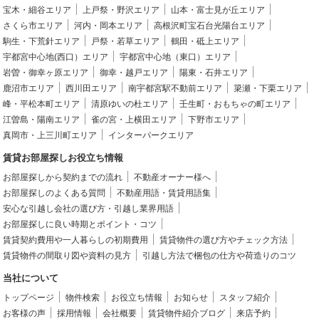
宝木・細谷エリア
上戸祭・野沢エリア
山本・富士見が丘エリア
さくら市エリア
河内・岡本エリア
高根沢町宝石台光陽台エリア
駒生・下荒針エリア
戸祭・若草エリア
鶴田・砥上エリア
宇都宮中心地(西口）エリア
宇都宮中心地（東口）エリア
岩曽・御幸ヶ原エリア
御幸・越戸エリア
陽東・石井エリア
鹿沼市エリア
西川田エリア
南宇都宮駅不動前エリア
簗瀬・下栗エリア
峰・平松本町エリア
清原ゆいの杜エリア
壬生町・おもちゃの町エリア
江曽島・陽南エリア
雀の宮・上横田エリア
下野市エリア
真岡市・上三川町エリア
インターパークエリア
賃貸お部屋探しお役立ち情報
お部屋探しから契約までの流れ
不動産オーナー様へ
お部屋探しのよくある質問
不動産用語・賃貸用語集
安心な引越し会社の選び方・引越し業界用語
お部屋探しに良い時期とポイント・コツ
賃貸契約費用や一人暮らしの初期費用
賃貸物件の選び方やチェック方法
賃貸物件の間取り図や資料の見方
引越し方法で梱包の仕方や荷造りのコツ
当社について
トップページ
物件検索
お役立ち情報
お知らせ
スタッフ紹介
お客様の声
採用情報
会社概要
賃貸物件紹介ブログ
来店予約