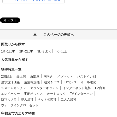
このページの先頭へ
間取りから探す
1R~1LDK
2K~2LDK
3k~3LDK
4K~以上
人気特集から探す
物件特集一覧
2階以上
最上階
角部屋
南向き
メゾネット
バストイレ別
温水洗浄便座
浴室乾燥機
追焚きバス
IHコンロ
オール電化
システムキッチン
カウンターキッチン
インターネット無料
P2台可
エレベーター
宅配ボックス
オートロック
TVインターホン
防犯カメラ
即入居可
ペット相談可
二人入居可
ウォークインクローゼット
宇都宮市のエリア特集