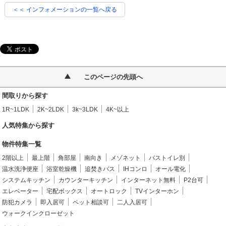
＜＜ インフォメーションの一覧へ戻る
このページの先頭へ
間取りから探す
1R~1LDK
2K~2LDK
3k~3LDK
4K~以上
人気特集から探す
物件特集一覧
2階以上
最上階
角部屋
南向き
メゾネット
バストイレ別
温水洗浄便座
浴室乾燥機
追焚きバス
IHコンロ
オール電化
システムキッチン
カウンターキッチン
インターネット無料
P2台可
エレベーター
宅配ボックス
オートロック
TVインターホン
防犯カメラ
即入居可
ペット相談可
二人入居可
ウォークインクローゼット