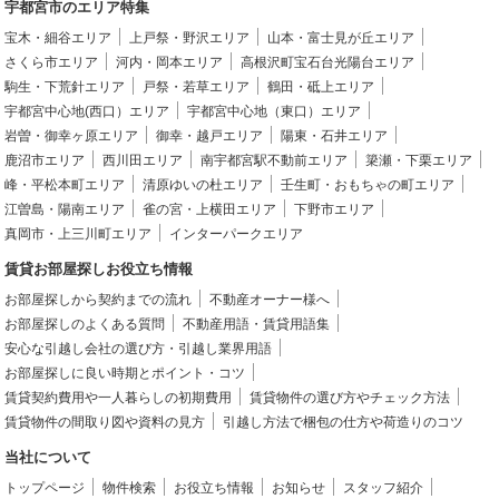
宇都宮市のエリア特集
宝木・細谷エリア
上戸祭・野沢エリア
山本・富士見が丘エリア
さくら市エリア
河内・岡本エリア
高根沢町宝石台光陽台エリア
駒生・下荒針エリア
戸祭・若草エリア
鶴田・砥上エリア
宇都宮中心地(西口）エリア
宇都宮中心地（東口）エリア
岩曽・御幸ヶ原エリア
御幸・越戸エリア
陽東・石井エリア
鹿沼市エリア
西川田エリア
南宇都宮駅不動前エリア
簗瀬・下栗エリア
峰・平松本町エリア
清原ゆいの杜エリア
壬生町・おもちゃの町エリア
江曽島・陽南エリア
雀の宮・上横田エリア
下野市エリア
真岡市・上三川町エリア
インターパークエリア
賃貸お部屋探しお役立ち情報
お部屋探しから契約までの流れ
不動産オーナー様へ
お部屋探しのよくある質問
不動産用語・賃貸用語集
安心な引越し会社の選び方・引越し業界用語
お部屋探しに良い時期とポイント・コツ
賃貸契約費用や一人暮らしの初期費用
賃貸物件の選び方やチェック方法
賃貸物件の間取り図や資料の見方
引越し方法で梱包の仕方や荷造りのコツ
当社について
トップページ
物件検索
お役立ち情報
お知らせ
スタッフ紹介