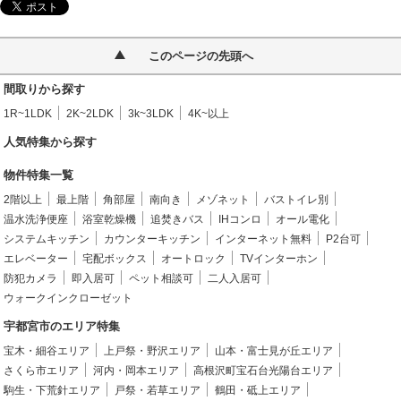
このページの先頭へ
間取りから探す
1R~1LDK
2K~2LDK
3k~3LDK
4K~以上
人気特集から探す
物件特集一覧
2階以上
最上階
角部屋
南向き
メゾネット
バストイレ別
温水洗浄便座
浴室乾燥機
追焚きバス
IHコンロ
オール電化
システムキッチン
カウンターキッチン
インターネット無料
P2台可
エレベーター
宅配ボックス
オートロック
TVインターホン
防犯カメラ
即入居可
ペット相談可
二人入居可
ウォークインクローゼット
宇都宮市のエリア特集
宝木・細谷エリア
上戸祭・野沢エリア
山本・富士見が丘エリア
さくら市エリア
河内・岡本エリア
高根沢町宝石台光陽台エリア
駒生・下荒針エリア
戸祭・若草エリア
鶴田・砥上エリア