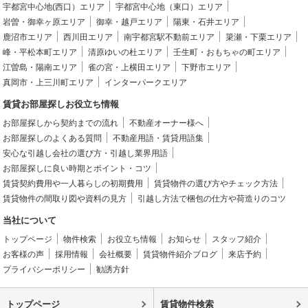
宇都宮中心地(西口）エリア
宇都宮中心地（東口）エリア
岩曽・御幸ヶ原エリア
御幸・越戸エリア
陽東・石井エリア
鹿沼市エリア
西川田エリア
南宇都宮駅不動前エリア
簗瀬・下栗エリア
峰・平松本町エリア
清原ゆいの杜エリア
壬生町・おもちゃの町エリア
江曽島・陽南エリア
雀の宮・上横田エリア
下野市エリア
真岡市・上三川町エリア
インターパークエリア
賃貸お部屋探しお役立ち情報
お部屋探しから契約までの流れ
不動産オーナー様へ
お部屋探しのよくある質問
不動産用語・賃貸用語集
安心な引越し会社の選び方・引越し業界用語
お部屋探しに良い時期とポイント・コツ
賃貸契約費用や一人暮らしの初期費用
賃貸物件の選び方やチェック方法
賃貸物件の間取り図や資料の見方
引越し方法で梱包の仕方や荷造りのコツ
当社について
トップページ
物件検索
お役立ち情報
お知らせ
スタッフ紹介
お客様の声
採用情報
会社概要
賃貸物件紹介ブログ
来店予約
プライバシーポリシー
勧誘方針
トップページ
賃貸物件検索